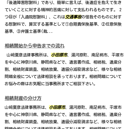
「後遺障害慰謝料」であり、簡単に言えば、後遺症を抱えて生き
ていくことに対する精神的苦痛に対して支払われるものです。 2
つ目が「入通院慰謝料」、これは
交通事故
の怪我そのものに対す
る慰謝料で、算定する基準として①自賠責保険基準、②任意保険
基準、③弁護士基準(裁...
相続開始から申告までの流れ
山﨑夏彦法律事務所は、
小田原市
、湯河原町、南足柄市、平塚市
を中心に神奈川県、静岡県などで、遺言書作成、相続税、遺産分
割、相続財産調査、相続放棄、遺留分減殺請求など、様々な相続
問題全般について法律相談を承っております。相続問題について
お悩みの際はお気軽に当事務所までご相談下さい。
相続財産の分け方
山﨑夏彦法律事務所は、
小田原市
、湯河原町、南足柄市、平塚市
を中心に神奈川県、静岡県などで、遺言書作成、相続税、遺産分
割、相続財産調査、相続放棄、遺留分減殺請求など、様々な相続
問題全般について法律相談を承っております。相続問題について