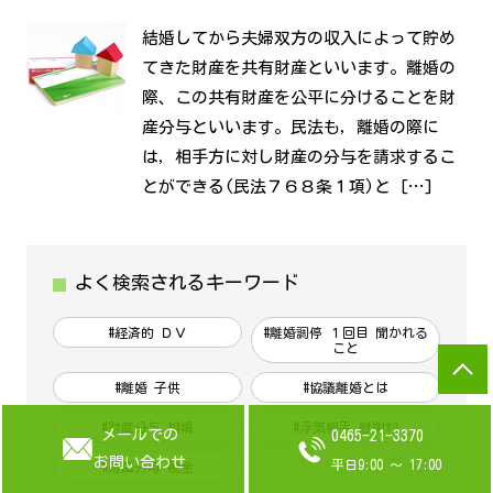
結婚してから夫婦双方の収入によって貯め
てきた財産を共有財産といいます。離婚の
際、この共有財産を公平に分けることを財
産分与といいます。民法も，離婚の際に
は，相手方に対し財産の分与を請求するこ
とができる(民法７６８条１項)と […]
よく検索されるキーワード
#経済的 ＤＶ
#離婚調停 １回目 聞かれる
こと
#離婚 子供
#協議離婚とは
#財産分与 相場
#浮気相手 慰謝料
メールでの
0465-21-3370
お問い合わせ
平日9:00 ～ 17:00
#財産分与 税金