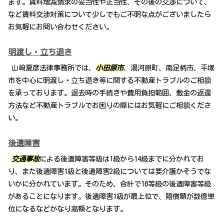
ます。賃料増減請求の妥当性や正当性、その後の交渉について、
など賃料交渉対策について少しでもご不明な点がございましたら
お気軽にお問い合わせください。
明渡し・立ち退き
山﨑夏彦法律事務所では、
小田原市
、湯河原町、南足柄市、平塚
市を中心に明渡し・立ち退き等に関する不動産トラブルのご相談
を承っております。退去時の手続きや費用負担範囲、敷金の返還
方法など不動産トラブルでお困りの際にはお気軽にご相談くださ
い。
後遺障害
交通事故
による後遺障害等級は1級から14級までに分かれてお
り、また後遺障害1級と後遺障害2級については要介護かそうでな
いかに分かれています。そのため、合計で16等級の後遺障害等級
があることになります。後遺障害1級が最上位で、賠償額が数億単
位になるなどかなり高額となります。