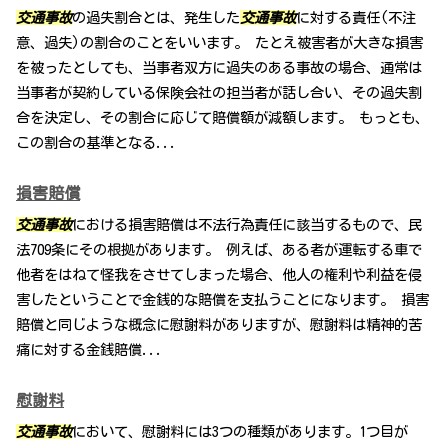
交通事故
の過失割合とは、発生した
交通事故
に対する責任(不注
意、過失)の割合のことをいいます。 たとえ被害者が大きな損害
を被ったとしても、当事者双方に過失のある事故の場合、通常は
当事者が契約している保険会社の担当者が話し合い、その過失割
合を決定し、その割合に応じて賠償額が減額します。 もっとも、
この割合の基準となる...
損害賠償
交通事故
における損害賠償は不法行為責任に該当するもので、民
法709条にその根拠があります。 例えば、ある者が運転する車で
他者をはねて怪我をさせてしまった場合、他人の権利や利益を侵
害したということで金銭的な賠償を支払うことになります。 損害
賠償と同じような概念に慰謝料がありますが、慰謝料は精神的苦
痛に対する金銭賠償...
慰謝料
交通事故
において、慰謝料には3つの種類があります。1つ目が