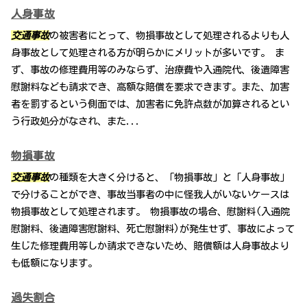
人身事故
交通事故
の被害者にとって、物損事故として処理されるよりも人
身事故として処理される方が明らかにメリットが多いです。 ま
ず、事故の修理費用等のみならず、治療費や入通院代、後遺障害
慰謝料なども請求でき、高額な賠償を要求できます。また、加害
者を罰するという側面では、加害者に免許点数が加算されるとい
う行政処分がなされ、また...
物損事故
交通事故
の種類を大きく分けると、「物損事故」と「人身事故」
で分けることができ、事故当事者の中に怪我人がいないケースは
物損事故として処理されます。 物損事故の場合、慰謝料(入通院
慰謝料、後遺障害慰謝料、死亡慰謝料)が発生せず、事故によって
生じた修理費用等しか請求できないため、賠償額は人身事故より
も低額になります。
過失割合