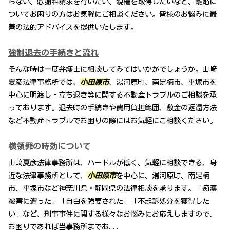
らない、慰謝料請求を行いたい、親権を取得したいなど、離婚に
ついてお困りの方はお気軽にご相談ください。皆様のお悩みに最
善の法的アドバイスを提供いたします。
強制退去の手続きと流れ
そんな時は一度弁護士に相談してみてはいかがでしょうか。山﨑
夏彦法律事務所では、
小田原市
、湯河原町、南足柄市、平塚市を
中心に明渡し・立ち退き等に関する不動産トラブルのご相談を承
っております。退去時の手続きや費用負担範囲、敷金の返還方法
など不動産トラブルでお困りの際にはお気軽にご相談ください。
横領罪の時効について
山﨑夏彦法律事務所は、ハードルが低く、気軽に相談できる、身
近な法律事務所として、
小田原市
を中心に、湯河原町、南足柄
市、平塚市など神奈川県・静岡県の法律相談を承ります。「痴漢
被害に遭った」「自白を強要された」「不起訴処分を獲得した
い」など、刑事事件に関する様々なお悩みにお応えしますので、
お困りであれば当事務所までお...