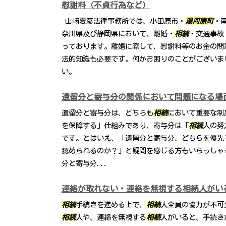
慰謝料（不貞行為など）
山﨑夏彦法律事務所では、小田原市・
湯河原町
・
奈川県及び静岡県において、離婚・
相続
・交通事故
っております。離婚に際して、慰謝料等のお金の問
法的知識も必要です。何かお困りのことがございま
い。
遺留分と寄与分の関係において問題になる場
遺留分と寄与分は、どちらも
相続
において重要な制
を保障する」仕組みであり、寄与分は「
相続
人の努
です。とはいえ、「遺留分と寄与分、どちらを優先
認められるのか？」と疑問を感じる方もいらっしゃ
分と寄与分...
連絡が取れない・連絡を無視する相続人がい
相続
手続きを進める上で、
相続
人全員の協力が不可
相続
人や、連絡を無視する
相続
人がいると、手続き