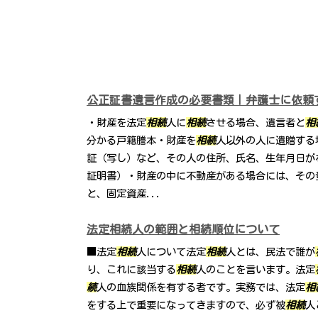
公正証書遺言作成の必要書類｜弁護士に依頼
・財産を法定
相続
人に
相続
させる場合、遺言者と
相
分かる戸籍謄本・財産を
相続
人以外の人に遺贈する
証（写し）など、その人の住所、氏名、生年月日が
証明書）・財産の中に不動産がある場合には、その
と、固定資産...
法定相続人の範囲と相続順位について
■法定
相続
人について法定
相続
人とは、民法で誰が
り、これに該当する
相続
人のことを言います。法定
続
人の血族関係を有する者です。実務では、法定
相
をする上で重要になってきますので、必ず被
相続
人