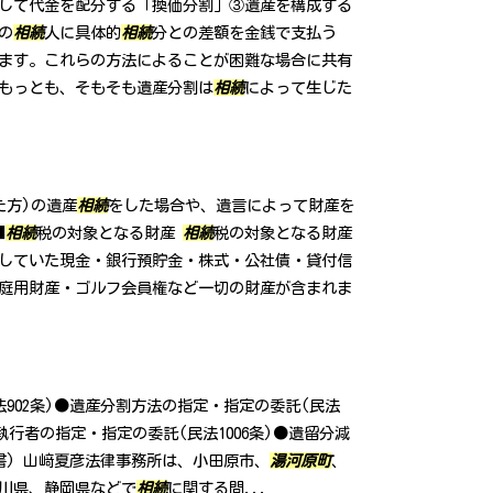
して代金を配分する「換価分割」③遺産を構成する
の
相続
人に具体的
相続
分との差額を金銭で支払う
ます。これらの方法によることが困難な場合に共有
もっとも、そもそも遺産分割は
相続
によって生じた
た方)の遺産
相続
をした場合や、遺言によって財産を
■
相続
税の対象となる財産
相続
税の対象となる財産
していた現金・銀行預貯金・株式・公社債・貸付信
庭用財産・ゴルフ会員権など一切の財産が含まれま
902条)●遺産分割方法の指定・指定の委託(民法
言執行者の指定・指定の委託(民法1006条)●遺留分減
し書) 山﨑夏彦法律事務所は、小田原市、
湯河原町
、
川県、静岡県などで
相続
に関する問...