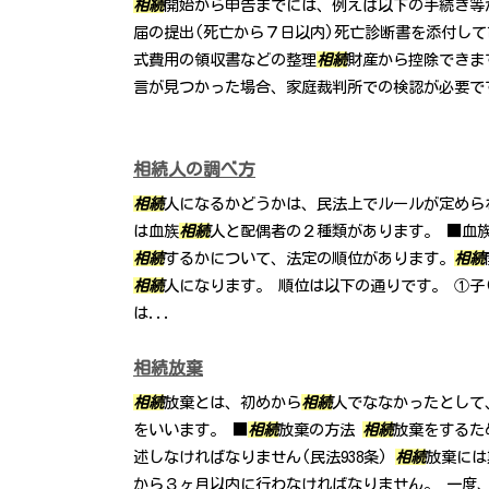
相続
開始から申告までには、例えば以下の手続き等
届の提出(死亡から７日以内)死亡診断書を添付して
式費用の領収書などの整理
相続
財産から控除できま
言が見つかった場合、家庭裁判所での検認が必要です(
相続人の調べ方
相続
人になるかどうかは、民法上でルールが定めら
は血族
相続
人と配偶者の２種類があります。 ■血
相続
するかについて、法定の順位があります。
相続
相続
人になります。 順位は以下の通りです。 ①子(
は...
相続放棄
相続
放棄とは、初めから
相続
人でななかったとして
をいいます。 ■
相続
放棄の方法
相続
放棄をするた
述しなければなりません(民法938条)
相続
放棄には
から３ヶ月以内に行わなければなりません。 一度