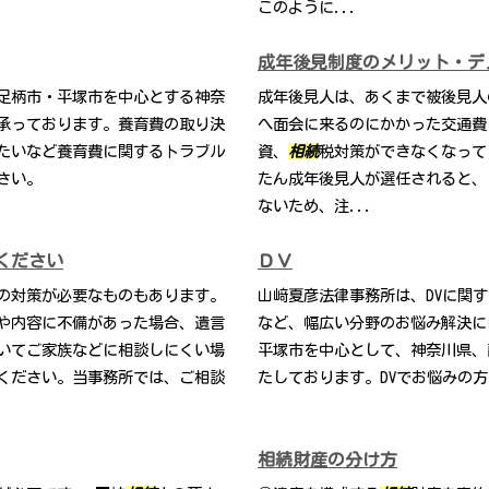
このように...
成年後見制度のメリット・デ
足柄市・平塚市を中心とする神奈
成年後見人は、あくまで被後見人
承っております。養育費の取り決
へ面会に来るのにかかった交通費
たいなど養育費に関するトラブル
資、
相続
税対策ができなくなって
さい。
たん成年後見人が選任されると、
ないため、注...
ください
ＤＶ
の対策が必要なものもあります。
山﨑夏彦法律事務所は、DVに関
や内容に不備があった場合、遺言
など、幅広い分野のお悩み解決に
いてご家族などに相談しにくい場
平塚市を中心として、神奈川県、
ください。当事務所では、ご相談
たしております。DVでお悩みの
相続財産の分け方