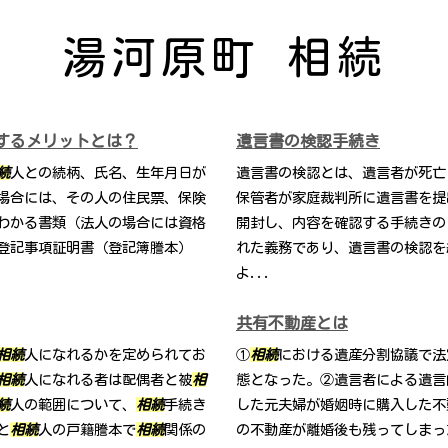
湯河原町 相続
するメリットとは？
遺言書の検認手続き
続
人との続柄、氏名、生年月日が
遺言書の検認とは、遺言者が死亡
場合には、その人の住民票、保険
保管者が家庭裁判所に遺言書を提
わかる書類（法人の場合には資格
開封し、内容を確認する手続きの
登記事項証明書（登記簿謄本）
れた義務であり、遺言書の検認を
よ...
共有不動産とは
相続
人になれるかを定められてお
①
相続
における遺産分割協議で法
相続
人になれる者は配偶者と被
相
態となった。②遺言者による遺言
続
人の範囲について、
相続
手続き
した元夫婦が婚姻時に購入した不
と
相続
人の戸籍謄本で
相続
関係の
の不動産が離婚後も残ってしまっ