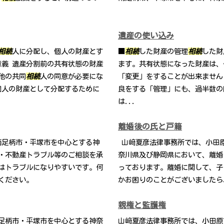
遺産の使い込み
相続
人に分配し、個人の財産とす
■
相続
した財産の管理
相続
した財
意義 遺産分割前の共有状態の財産
ます。共有状態になった財産は、
他の共同
相続
人の同意が必要にな
「変更」をすることが出来ません(
個人の財産として分配するために
良をする「管理」にも、過半数の
は...
離婚後の氏と戸籍
南足柄市・平塚市を中心とする神
山﨑夏彦法律事務所では、小田
・不動産トラブル等のご相談を承
奈川県及び静岡県において、離婚
はトラブルになりやすいです。何
っております。離婚に関して、子
ください。
かお困りのことがございましたら
親権と監護権
足柄市・平塚市を中心とする神奈
山﨑夏彦法律事務所では、小田原