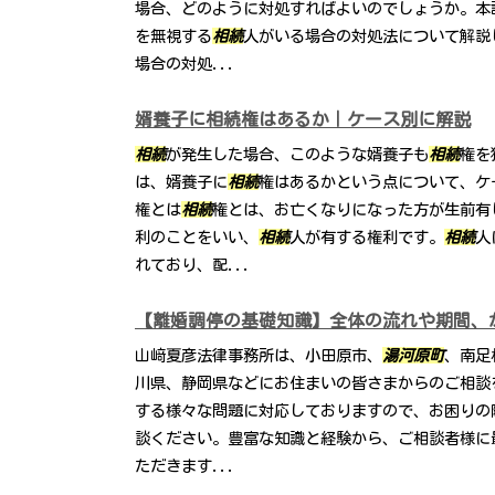
場合、どのように対処すればよいのでしょうか。本
を無視する
相続
人がいる場合の対処法について解説
場合の対処...
婿養子に相続権はあるか｜ケース別に解説
相続
が発生した場合、このような婿養子も
相続
権を
は、婿養子に
相続
権はあるかという点について、ケ
権とは
相続
権とは、お亡くなりになった方が生前有
利のことをいい、
相続
人が有する権利です。
相続
人
れており、配...
【離婚調停の基礎知識】全体の流れや期間、
山﨑夏彦法律事務所は、小田原市、
湯河原町
、南足
川県、静岡県などにお住まいの皆さまからのご相談
する様々な問題に対応しておりますので、お困りの
談ください。豊富な知識と経験から、ご相談者様に
ただきます...