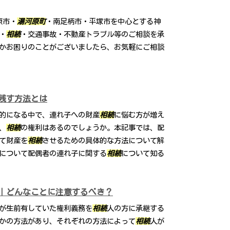
原市・
湯河原町
・南足柄市・平塚市を中心とする神
・
相続
・交通事故・不動産トラブル等のご相談を承
かお困りのことがございましたら、お気軽にご相談
残す方法とは
的になる中で、連れ子への財産
相続
に悩む方が増え
、
相続
の権利はあるのでしょうか。本記事では、配
て財産を
相続
させるための具体的な方法について解
について配偶者の連れ子に関する
相続
について知る
｜どんなことに注意するべき？
が生前有していた権利義務を
相続
人の方に承継する
かの方法があり、それぞれの方法によって
相続
人が