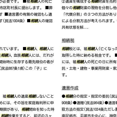
が必要です。 ■被
相続
人の死亡
②遺産を構成する
相続
財産を売約
市区町村長に提出します。 ■葬
個々の
相続
財産の現物を分割し他
す ■遺言書の有無の確認もし遺
「代償分割」の３つの方法があり
民法1004条) ■
相続
人の確認
による分割方法が考えられます。
共有状態を解...
相続税
れています。 ■
相続
人
相続
人に
相続
税とは、被
相続
人(亡くなっ
族
相続
人 血族
相続
人には、だれが
取得した時に納める税金です。 
開始時に生存する最先順位の者が
には、被
相続
人の死亡の日に所有
民法887条1項)この「子」に
託・土地・建物・事業用財産・家
す。
遺言作成
、被
相続
人の遺産
相続
しないこと
●
相続
分の指定・指定の委託(民法
めには、その旨を家庭裁判所に申
908条)●遺贈(民法964条)●遺
期限があり、
相続
開始を知った時
殺方法の指定(民法1034条ただ
、
相続
放棄をすると、前述の３ヶ
南足柄市、平塚市を中心に、神奈