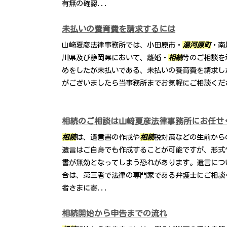
有無の確認...
未払いの養育費を請求するには
山﨑夏彦法律事務所では、小田原市・
湯河原町
・南
川県及び静岡県において、離婚・
相続
等のご相談を
めをしたが未払いである、未払いの養育費を請求し
がございましたら当事務所までお気軽にご相談くだ
相続のご相談は山﨑夏彦法律事務所にお任せ
相続
は、遺言書の作成や
相続
税対策などの生前から
遺言はご自身でも作成することが可能ですが、形式
書が無効となってしまう恐れがあります。遺言につ
合は、第三者で法律の専門家である弁護士にご相談
者さまに寄...
相続開始から申告までの流れ