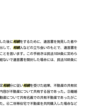
した後に
相続
をするために、遺言書を発見した者や
出して、
相続
人などの立ち会いのもとで、遺言書を
ことを言います。この手続きは民法1004条に定めら
経ないで遺言書を開封した場合には、民法1005条に
定
相続
分に従い
相続
を受けた結果、不動産の共有状
内容が不動産について共有する旨であった。③離婚
動産について共有名義での共有不動産であったがこ
た。④二世帯住宅で不動産を共同購入した場合など