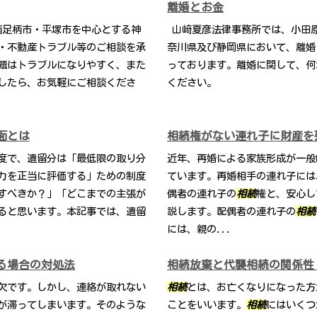
離婚とお金
南足柄市・平塚市を中心とする神
山﨑夏彦法律事務所では、小田
・不動産トラブル等のご相談を承
奈川県及び静岡県において、離婚
題はトラブルになりやすく、また
っております。離婚に関して、何
したら、お気軽にご相談くださ
ください。
面とは
相続権がない連れ子に財産を
度で、遺留分は「最低限の取り分
近年、再婚による家族形成が一般
力を正当に評価する」ための制度
ています。再婚相手の連れ子には
すべきか？」「どこまでの主張が
偶者の連れ子の
相続
権と、安心し
ると思います。本記事では、遺留
説します。配偶者の連れ子の
相続
には、親の...
る場合の対処法
相続放棄と代襲相続の関係性
欠です。しかし、連絡が取れない
相続
とは、お亡くなりになった方
が滞ってしまいます。そのような
ことをいいます。
相続
にはいくつ