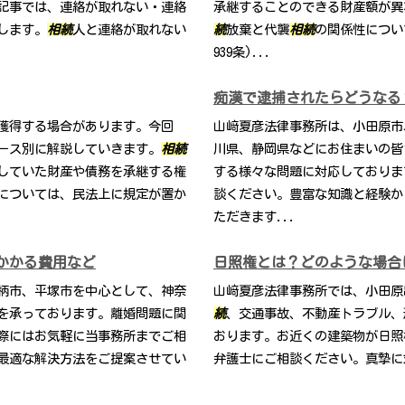
記事では、連絡が取れない・連絡
承継することのできる財産額が異
します。
相続
人と連絡が取れない
続
放棄と代襲
相続
の関係性につい
939条)...
痴漢で逮捕されたらどうなる
獲得する場合があります。今回
山﨑夏彦法律事務所は、小田原市
ース別に解説していきます。
相続
川県、静岡県などにお住まいの皆
していた財産や債務を承継する権
する様々な問題に対応しておりま
については、民法上に規定が置か
談ください。豊富な知識と経験か
ただきます...
かかる費用など
日照権とは？どのような場合
柄市、平塚市を中心として、神奈
山﨑夏彦法律事務所では、小田原
を承っております。離婚問題に関
続
、交通事故、不動産トラブル、
際にはお気軽に当事務所までご相
おります。お近くの建築物が日照
最適な解決方法をご提案させてい
弁護士にご相談ください。真摯に