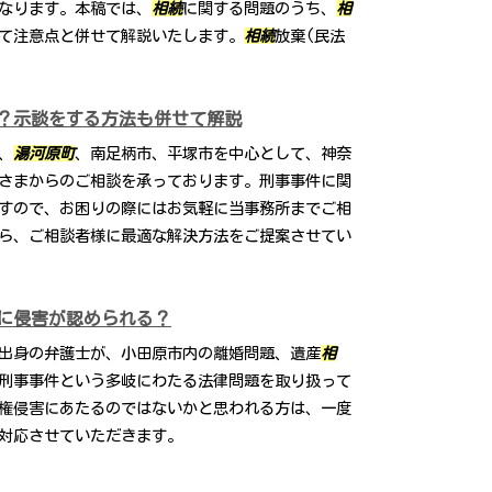
なります。本稿では、
相続
に関する問題のうち、
相
て注意点と併せて解説いたします。
相続
放棄(民法
？示談をする方法も併せて解説
、
湯河原町
、南足柄市、平塚市を中心として、神奈
さまからのご相談を承っております。刑事事件に関
すので、お困りの際にはお気軽に当事務所までご相
ら、ご相談者様に最適な解決方法をご提案させてい
に侵害が認められる？
出身の弁護士が、小田原市内の離婚問題、遺産
相
刑事事件という多岐にわたる法律問題を取り扱って
権侵害にあたるのではないかと思われる方は、一度
対応させていただきます。