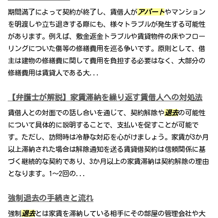
期間満了によって契約が終了し、賃借人が
アパート
やマンション
を明渡しや立ち退きする際にも、様々トラブルが発生する可能性
があります。例えば、敷金返金トラブルや賃貸物件の床やフロー
リングについた傷等の修繕費用を巡る争いです。原則として、借
主は建物の修繕費に関して費用を負担する必要はなく、大部分の
修繕費用は賃貸人である大...
【弁護士が解説】家賃滞納を繰り返す賃借人への対処法
賃借人との対面での話し合いを通じて、契約解除や
退去
の可能性
について具体的に説明することで、支払いを促すことが可能で
す。ただし、訪問時は冷静な対応を心がけましょう。家賃が3か月
以上滞納された場合は解除通知を送る賃貸借契約は信頼関係に基
づく継続的な契約であり、3か月以上の家賃滞納は契約解除の理由
となります。1〜2回の...
強制退去の手続きと流れ
強制
退去
とは家賃を滞納している相手にその部屋の管理会社や大