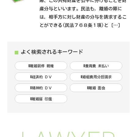
際、この共有財産を公平に分けることを財
産分与といいます。民法も，離婚の際に
は，相手方に対し財産の分与を請求するこ
とができる(民法７６８条１項)と […]
よく検索されるキーワード
#離婚調停 親権
#養育費 未払い
#経済的 ＤＶ
#婚姻費用分担請求
#精神的 ＤＶ
#離婚 面会
#離婚届 印鑑