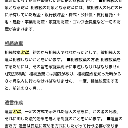
遺言によって財産を取得した時に納める税金です。 ■相続税の対
象となる財産 相続税の対象となる財産には、被相続人の死亡の日
に所有していた現金・銀行預貯金・株式・公社債・貸付信託・土
地・建物・事業用財産・家庭用財産・ゴルフ会員権など一切の財
産が含まれます。
相続放棄
相続放棄
とは
、初めから相続人でななかったとして、被相続人の
遺産相続しないことをいいます。 ■相続放棄の方法 相続放棄を
するためには、その旨を家庭裁判所に申述しなければなりません
(民法938条) 相続放棄には期限があり、相続開始を知った時から
３ヶ月以内に行わなければなりません。 一度、相続放棄をする
と、前述の３ヶ月...
遺言作成
遺言
とは
、一定の方式で示された個人の意思に、この者の死後、
それに即した法的効果を与える制度のことをいいます。 ■遺言の
書き方 遺言は民法に定める方式にしたがって行う必要がありま