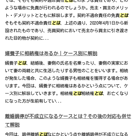
では、そもそも契約不適合責任
とは
どのような責任であり、どの
ような場合に免責が行われるのでしょうか。売主・買主のメリッ
ト・デメリットとともに解説します。契約不適合責任の免責
とは
そもそも契約不適合責任
とは
、上述の通り、2020年4月1日から新
設されたものであり、売買契約において売主から買主に引き渡さ
れた目的物が契約に...
婿養子に相続権はあるか｜ケース別に解説
婿養子
とは
、結婚後、妻側の氏名を名乗ったり、妻側の実家にお
いて妻の両親と共に生活したりする男性のことをいいます。相続
が発生した場合、このような婿養子も相続権を獲得する場合があ
ります。今回は、婿養子に相続権はあるかという点について、ケ
ース別に解説していきます。相続権
とは
相続権
とは
、お亡くなり
になった方が生前有してい...
離婚調停が不成立になるケースとは？その後の対応も併せ
て解説
今回は、調停離婚
とは
なにかという点や離婚調停が不成立になる