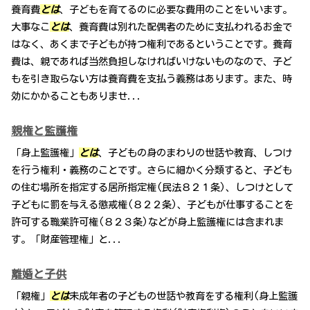
養育費
とは
、子どもを育てるのに必要な費用のことをいいます。
大事なこ
とは
、養育費は別れた配偶者のために支払われるお金で
はなく、あくまで子どもが持つ権利であるということです。養育
費は、親であれば当然負担しなければいけないものなので、子ど
もを引き取らない方は養育費を支払う義務はあります。また、時
効にかかることもありませ...
親権と監護権
「身上監護権」
とは
、子どもの身のまわりの世話や教育、しつけ
を行う権利・義務のことです。さらに細かく分類すると、子ども
の住む場所を指定する居所指定権(民法８２１条)、しつけとして
子どもに罰を与える懲戒権(８２２条)、子どもが仕事することを
許可する職業許可権(８２３条)などが身上監護権には含まれま
す。「財産管理権」と...
離婚と子供
「親権」
とは
未成年者の子どもの世話や教育をする権利(身上監護