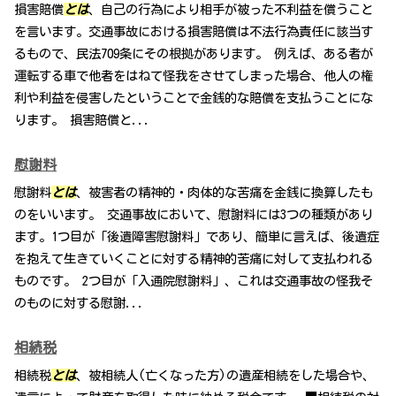
損害賠償
とは
、自己の行為により相手が被った不利益を償うこと
を言います。交通事故における損害賠償は不法行為責任に該当す
るもので、民法709条にその根拠があります。 例えば、ある者が
運転する車で他者をはねて怪我をさせてしまった場合、他人の権
利や利益を侵害したということで金銭的な賠償を支払うことにな
ります。 損害賠償と...
慰謝料
慰謝料
とは
、被害者の精神的・肉体的な苦痛を金銭に換算したも
のをいいます。 交通事故において、慰謝料には3つの種類があり
ます。1つ目が「後遺障害慰謝料」であり、簡単に言えば、後遺症
を抱えて生きていくことに対する精神的苦痛に対して支払われる
ものです。 2つ目が「入通院慰謝料」、これは交通事故の怪我そ
のものに対する慰謝...
相続税
相続税
とは
、被相続人(亡くなった方)の遺産相続をした場合や、