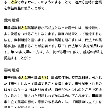
るこ
とは
できません。このようにすることで、遺産分割時に金銭
を利益調整に使うことがで...
裁判離婚
■離婚裁判
とは
離婚調停が不成立となった場合には、離婚裁判に
より決着をつけることになります。裁判の結果として離婚する方
法を、裁判離婚と言います。裁判離婚を起こすには、民法上の離
婚事由に該当することが必要です。以下に民法第770条を引用しま
す。第770条夫婦の一方は、次に掲げる場合に限り、離婚の訴えを
提起することがで...
審判離婚
■審判離婚
とは
審判離婚
とは
、離婚調停後に家庭裁判所に出され
た「審判」によって離婚することを指します。審判が出されるの
はまれなケースではありますが、調停があと少しのところで不成
立に終わり、遺された問題もわずかな場合に下されます。■異議
申し立て離婚の審判に意義のある場合には、「異議申し立て」を
行うことが認められていま...