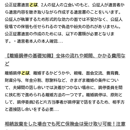
公正証書遺言
とは
、2人の証人の立会いのもと、公証人が遺言者か
ら遺言内容を聴き取りながら作成する遺言書のことをいいます。
公証人が執筆するため形式的な効力の面では不安がなく、公証人
役場での保管も任せられるので偽造や紛失の恐れがありません。
公正証書遺言の作成のためには、以下の書類が必要となりま
す。・遺言者本人の本人確認...
【離婚調停の基礎知識】全体の流れや期間、かかる費用な
ど
離婚調停
とは
、離婚するかどうかや、親権、面会交流、養育費、
財産分与、年金分割、慰謝料など、さまざま離婚の条件につい
て、夫婦間の話し合いでは決着がつかない場合に、調停委員を間
に挟む形で進められる離婚方法の一つです。離婚調停は、原則と
して、調停委員2名と片方当事者が調停室で話をするため、相手方
と直接話し合いをする必要...
相続放棄をした場合でも死亡保険金は受け取り可能！注意