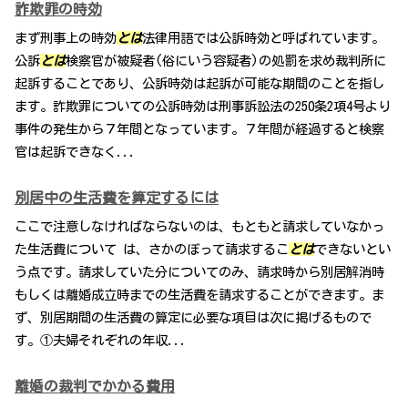
詐欺罪の時効
まず刑事上の時効
とは
法律用語では公訴時効と呼ばれています。
公訴
とは
検察官が被疑者(俗にいう容疑者)の処罰を求め裁判所に
起訴することであり、公訴時効は起訴が可能な期間のことを指し
ます。詐欺罪についての公訴時効は刑事訴訟法の250条2項4号より
事件の発生から７年間となっています。７年間が経過すると検察
官は起訴できなく...
別居中の生活費を算定するには
ここで注意しなければならないのは、もともと請求していなかっ
た生活費について は、さかのぼって請求するこ
とは
できないとい
う点です。請求していた分についてのみ、請求時から別居解消時
もしくは離婚成立時までの生活費を請求することができます。ま
ず、別居期間の生活費の算定に必要な項目は次に掲げるもので
す。①夫婦それぞれの年収...
離婚の裁判でかかる費用