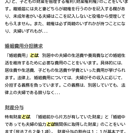
人)と、子どもの財産を管理する権利(財産権利権)のことをいいま
す。離婚届には夫と妻どちらが親権を行うのかを記入する欄があ
り、未成年者がいる夫婦はここを記入しないと役場から受理して
もらえません。また、親権は必ず両親のいずれかが持つことにな
り、夫婦いずれもが...
婚姻費用分担請求
「婚姻費用」
とは
，別居中の夫婦の生活費や養育費などの婚姻生
活を維持するために必要な費用のことをいいます。具体的には，
居住費や生活費，子どもの生活費や学費といった費用が挙げられ
ます。法律上，婚姻費用については，夫婦がその収入に応じて，
分担する義務を負っています。この義務は，別居していても，法
律上の夫婦である限りなく...
財産分与
特有財産
とは
，「婚姻前から片方が有していた財産」と「婚姻中
であっても夫婦の協力
とは
無関係に取得した財産」のことをいい
ます(民法７６２条１項)。 財産分与の割合は１：１が基本です。