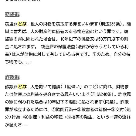
窃盗罪
窃盗罪
とは
、他人の財物を窃取する罪をいいます(刑法235条)。簡
単に言えば、人の財産的に価値のある物を盗むという罪です。窃
盗罪の罪に問われた場合は、10年以下の懲役又は50万円以下の罰
金に処されます。 窃盗罪の保護法益(法律が守ろうとしている利
益)は人が財物に対して有している占有です。そのため、自分の持
ち物でも、...
詐欺罪
詐欺罪
とは
、人を欺いて錯誤(「勘違い」のこと)に陥れ、財物ま
たは財産上の利益を処分させる罪をいいます(刑法246条)。詐欺罪
の罪に問われた場合は10年以下の懲役に処されます(同条)。詐欺
罪が成立するためには、①欺罔行為→②被害者の錯誤→③交付(処
分)行為→④財産・利益の移転→⑤損害の発生、という一連の流れ
が証明さ...