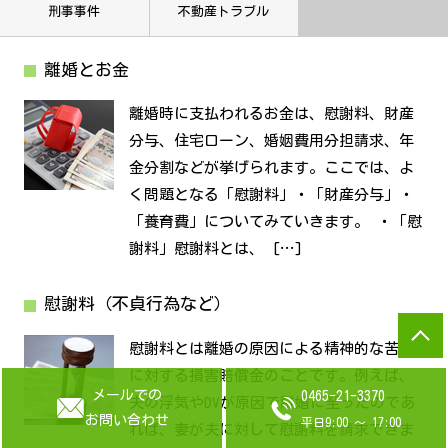
刑事事件
不動産トラブル
離婚とお金
離婚時に支払われるお金は、慰謝料、財産
分与、住宅ローン、婚姻費用分担請求、年
金分割などが挙げられます。ここでは、よ
く問題となる「慰謝料」・「財産分与」・
「養育費」についてみていきます。 ・「慰
謝料」慰謝料とは、 […]
慰謝料（不貞行為など）
慰謝料とは離婚の原因による精神的な苦痛
に対する損害賠償金のことです。例えば、
メールでの
0465-21-3370
夫の浮気やDVが原因で離婚に至ったのであ
お問い合わせ
平日9:00 ～ 17:00
れば、妻が夫に対して慰謝料を請求できま