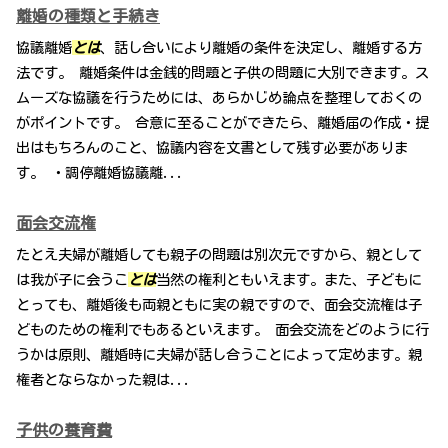
離婚の種類と手続き
協議離婚
とは
、話し合いにより離婚の条件を決定し、離婚する方
法です。 離婚条件は金銭的問題と子供の問題に大別できます。ス
ムーズな協議を行うためには、あらかじめ論点を整理しておくの
がポイントです。 合意に至ることができたら、離婚届の作成・提
出はもちろんのこと、協議内容を文書として残す必要がありま
す。 ・調停離婚協議離...
面会交流権
たとえ夫婦が離婚しても親子の問題は別次元ですから、親として
は我が子に会うこ
とは
当然の権利ともいえます。また、子どもに
とっても、離婚後も両親ともに実の親ですので、面会交流権は子
どものための権利でもあるといえます。 面会交流をどのように行
うかは原則、離婚時に夫婦が話し合うことによって定めます。親
権者とならなかった親は...
子供の養育費