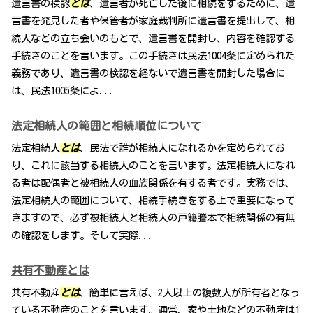
遺言書の検認
とは
、遺言者が死亡した後に相続をするために、遺
言書を発見した者や保管者が家庭裁判所に遺言書を提出して、相
続人などの立ち会いのもとで、遺言書を開封し、内容を確認する
手続きのことを言います。この手続きは民法1004条に定められた
義務であり、遺言書の検認を経ないで遺言書を開封した場合に
は、民法1005条によ...
法定相続人の範囲と相続順位について
法定相続人
とは
、民法で誰が相続人になれるかを定められてお
り、これに該当する相続人のことを言います。法定相続人になれ
る者は配偶者と被相続人の血族関係を有する者です。実務では、
法定相続人の範囲について、相続手続きをする上で重要になって
きますので、必ず被相続人と相続人の戸籍謄本で相続関係の有無
の確認をします。そして実際...
共有不動産とは
共有不動産
とは
、簡単に言えば、2人以上の複数人が所有者となっ
ている不動産のことを言います。通常、家や土地などの不動産は1