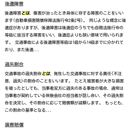
後遺障害
後遺障害
とは
、傷害が治ったとき身体に存する障害のことをいい
ます(自動車損害賠償保障法施行令2条2号)。 同じような概念に後
遺症がありますが、後遺障害は後遺症のうちでも自賠法施行令の
等級に該当する障害をいい、後遺症よりも狭い意味で用いられま
す。 交通事故による後遺障害等級は1級から14級までに分かれて
おり、また後遺...
過失割合
交通事故の過失割合
とは
、発生した交通事故に対する責任(不注
意、過失)の割合のことをいいます。 たとえ被害者が大きな損害
を被ったとしても、当事者双方に過失のある事故の場合、通常は
当事者が契約している保険会社の担当者が話し合い、その過失割
合を決定し、その割合に応じて賠償額が減額します。 もっとも、
この割合の基準となる...
損害賠償