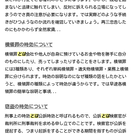
まないと法律に触れてしまい、反対に訴えられる立場になってし
まうのでさ真の注意が必要になります。では実際どのような手続
きがひつようなのか流れを確認していきましょう。再三忠告した
のにもかかわらず全然家賃...
横領罪の時効について
横領罪
とは
会社や他人が自身に預けているお金や物を勝手に自分
のものにしたり、売ってしまったりすることをさします。横領罪
には3種類あり、それぞれ単純横領罪・遺失物横領罪・業務上横領
罪に分けられます。時効の説明なのになぜ種類の話をしたかとい
うと、横領罪の種類によって時効が違うからです。では早速各横
領罪の簡単な説明と事項...
窃盗の時効について
刑事上の時効
とは
公訴時効と呼ばれるもので、公訴
とは
検察官が
裁判所に刑事裁判を求める申し立てのことです。検察官が公訴を
提起する、つまり起訴をすることができる期間を指すものが公訴