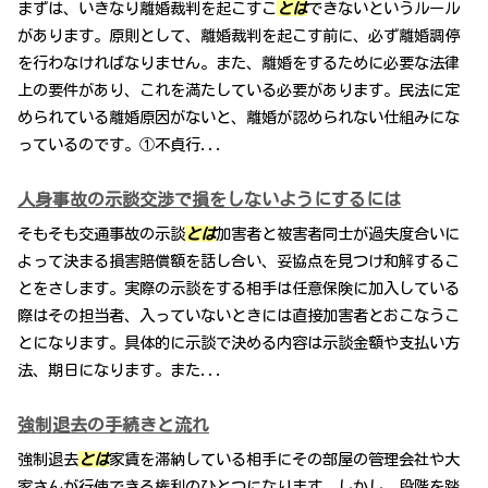
まずは、いきなり離婚裁判を起こすこ
とは
できないというルール
があります。原則として、離婚裁判を起こす前に、必ず離婚調停
を行わなければなりません。また、離婚をするために必要な法律
上の要件があり、これを満たしている必要があります。民法に定
められている離婚原因がないと、離婚が認められない仕組みにな
っているのです。①不貞行...
人身事故の示談交渉で損をしないようにするには
そもそも交通事故の示談
とは
加害者と被害者同士が過失度合いに
よって決まる損害賠償額を話し合い、妥協点を見つけ和解するこ
とをさします。実際の示談をする相手は任意保険に加入している
際はその担当者、入っていないときには直接加害者とおこなうこ
とになります。具体的に示談で決める内容は示談金額や支払い方
法、期日になります。また...
強制退去の手続きと流れ
強制退去
とは
家賃を滞納している相手にその部屋の管理会社や大
家さんが行使できる権利のひとつになります。しかし、段階を踏