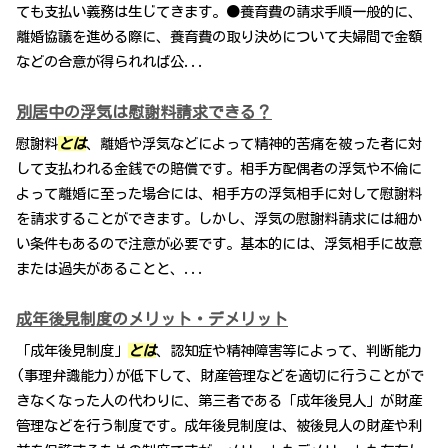
ても支払い義務は生じてきます。●養育費の請求手順一般的に、
離婚協議を進める際に、養育費の取り決めについて夫婦間で金額
などの合意が得られれば公...
別居中の浮気は慰謝料請求できる？
慰謝料
とは
、離婚や浮気などによって精神的苦痛を被った者に対
して支払われる金銭での賠償です。相手方配偶者の浮気や不倫に
よって離婚に至った場合には、相手方の浮気相手に対して慰謝料
を請求することができます。しかし、浮気の慰謝料請求には細か
い条件もあるので注意が必要です。基本的には、浮気相手に故意
または過失があることと、...
成年後見制度のメリット・デメリット
「成年後見制度」
とは
、認知症や精神障害等によって、判断能力
(事理弁識能力)が低下して、財産管理などを適切に行うことがで
きなくなった人の代わりに、第三者である「成年後見人」が財産
管理などを行う制度です。成年後見制度は、被後見人の財産や利