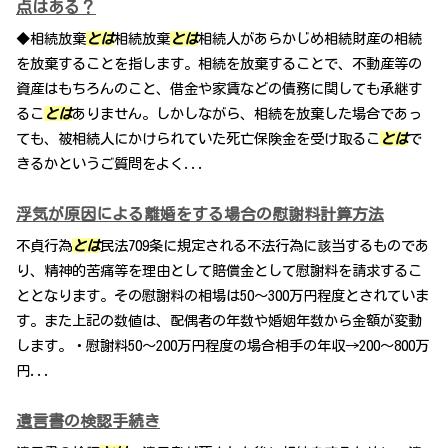
点はある？
◆相続放棄
とは
相続放棄
とは
相続人があらかじめ相続財産の相続
を放棄することを指します。相続を放棄することで、不動産等の
資産はもちろんのこと、借金や家賃などの債務に関しても承継す
るこ
とは
ありません。しかしながら、相続を放棄した場合であっ
ても、被相続人にかけられていた死亡保険金を受け取るこ
とは
で
きるかというご質問をよく...
浮気が原因による離婚をする場合の慰謝料計算方法
不貞行為
とは
民法709条に規定される不法行為に該当するものであ
り、精神的苦痛等を理由として賠償金として慰謝料を請求するこ
ととなります。その慰謝料の相場は50〜300万円程度とされていま
す。また上記の数値は、配偶者の年数や婚姻年数から金額が変動
します。・慰謝料50〜200万円程度の場合相手の年収→200〜800万
円...
遺言書の検認手続き