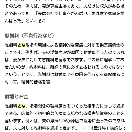
そのため、例えば、妻が専業主婦であり、夫だけに収入がある場
合であっても，「夫は会社で仕事をがんばり，妻は家で家事をが
んばった」といえるこ...
慰謝料（不貞行為など）
慰謝料
とは
離婚の原因による精神的な苦痛に対する損害賠償金の
ことです。例えば、夫の浮気やDVが原因で離婚に至ったのであれ
ば、妻が夫に対して慰謝料を請求できます。この際に理解してお
きたいのが、慰謝料は，離婚の際に必ず支払われるものではない
ということです。慰謝料は離婚に至る原因を作った有責配偶者に
対して，精神的苦痛を被...
離婚とお金
慰謝料
とは
、婚姻関係の破綻原因をつくった相手方に対して請求
できる、肉体的・精神的な苦痛に支払われる損害賠償金のことを
言います。例えば、夫の浮気やDVが原因で離婚に至ったのであれ
ば、夫に対して慰謝料を請求できます。 ・「財産分与」結婚して