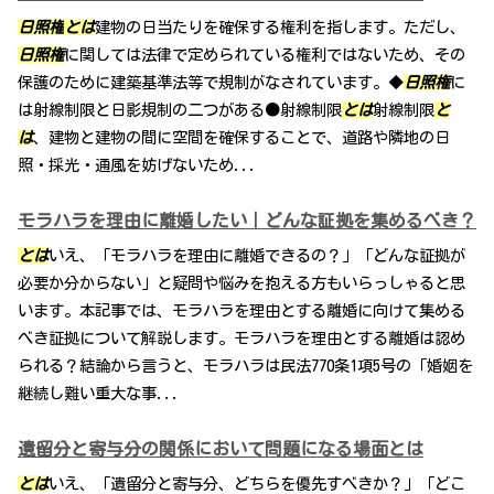
日照権
とは
建物の日当たりを確保する権利を指します。ただし、
日照権
に関しては法律で定められている権利ではないため、その
保護のために建築基準法等で規制がなされています。◆
日照権
に
は射線制限と日影規制の二つがある●射線制限
とは
射線制限
と
は
、建物と建物の間に空間を確保することで、道路や隣地の日
照・採光・通風を妨げないため...
モラハラを理由に離婚したい｜どんな証拠を集めるべき？
とは
いえ、「モラハラを理由に離婚できるの？」「どんな証拠が
必要か分からない」と疑問や悩みを抱える方もいらっしゃると思
います。本記事では、モラハラを理由とする離婚に向けて集める
べき証拠について解説します。モラハラを理由とする離婚は認め
られる？結論から言うと、モラハラは民法770条1項5号の「婚姻を
継続し難い重大な事...
遺留分と寄与分の関係において問題になる場面とは
とは
いえ、「遺留分と寄与分、どちらを優先すべきか？」「どこ