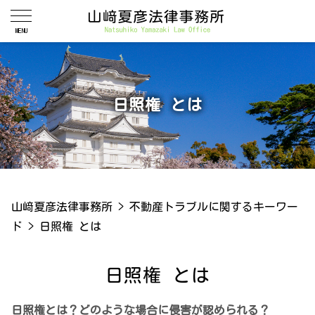
日照権 とは
山﨑夏彦法律事務所
>
不動産トラブルに関するキーワー
ド
>
日照権 とは
日照権 とは
日照権とは？どのような場合に侵害が認められる？