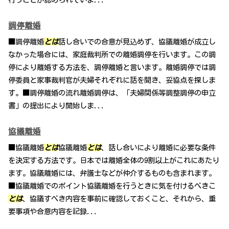
調停離婚
■調停離婚
とは
話し合いでの合意が見込めず、協議離婚が成立し
なかった場合には、家庭裁判所での離婚調停を行います。この調
停により離婚する方法を、調停離婚と言います。離婚調停では調
停委員と家事裁判官が夫婦それぞれに話を聞き、妥協点を探しま
す。■調停離婚の流れ離婚調停は、「夫婦関係等調整調停の申立
書」の提出により開始しま...
協議離婚
■協議離婚
とは
協議離婚
とは
、話し合いにより離婚に必要な条件
を決定する方法です。日本では離婚全体の9割以上がこれにあたり
ます。協議離婚には、弁護士などが仲介するものも含まれます。
■協議離婚でのポイント協議離婚を行うときに気を付けるべきこ
とは
、協議すべき内容を事前に確認しておくこと、それから、重
要事項や合意内容を記録...