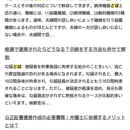
ケースとその後の対応について解説してきます。調停離婚
とは
上
述の通り、離婚には、⑴協議離婚、⑵調停離婚、⑶裁判離婚の3種
類があります。通常、夫婦間の話し合いによって離婚を行う協議
離婚によるものがほとんどですが、夫婦の一方が話し合いに応じ
ない場合や、夫婦間で話...
痴漢で逮捕されたらどうなる？示談をする方法も併せて解
説
勾留
とは
、被疑者を刑事施設に拘束する処分のことをいい、逃亡
や罪証隠滅の恐れがある場合になされます。勾留されると、最大
10日間身体が拘束され、勾留延長が決定されるともう10日間拘束
されることになります。ただし、被疑者が痴漢を認め、身元も明
確な場合は、勾留請求がされずに釈放されるケースが比較的多い
といえます。検察官は...
公正証書遺言作成の必要書類｜弁護士に依頼するメリット
とは？