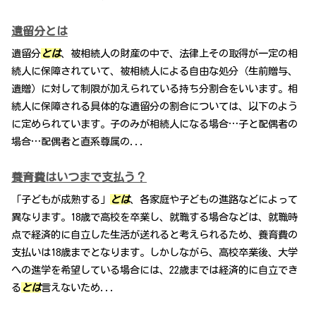
遺留分とは
遺留分
とは
、被相続人の財産の中で、法律上その取得が一定の相
続人に保障されていて、被相続人による自由な処分（生前贈与、
遺贈）に対して制限が加えられている持ち分割合をいいます。相
続人に保障される具体的な遺留分の割合については、以下のよう
に定められています。子のみが相続人になる場合…子と配偶者の
場合…配偶者と直系尊属の...
養育費はいつまで支払う？
「子どもが成熟する」
とは
、各家庭や子どもの進路などによって
異なります。18歳で高校を卒業し、就職する場合などは、就職時
点で経済的に自立した生活が送れると考えられるため、養育費の
支払いは18歳までとなります。しかしながら、高校卒業後、大学
への進学を希望している場合には、22歳までは経済的に自立でき
る
とは
言えないため...