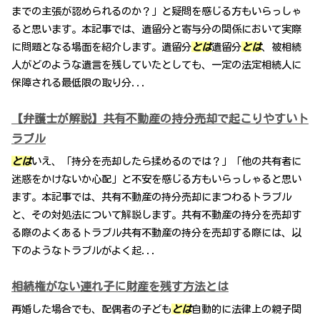
までの主張が認められるのか？」と疑問を感じる方もいらっしゃ
ると思います。本記事では、遺留分と寄与分の関係において実際
に問題となる場面を紹介します。遺留分
とは
遺留分
とは
、被相続
人がどのような遺言を残していたとしても、一定の法定相続人に
保障される最低限の取り分...
【弁護士が解説】共有不動産の持分売却で起こりやすいト
ラブル
とは
いえ、「持分を売却したら揉めるのでは？」「他の共有者に
迷惑をかけないか心配」と不安を感じる方もいらっしゃると思い
ます。本記事では、共有不動産の持分売却にまつわるトラブル
と、その対処法について解説します。共有不動産の持分を売却す
る際のよくあるトラブル共有不動産の持分を売却する際には、以
下のようなトラブルがよく起...
相続権がない連れ子に財産を残す方法とは
再婚した場合でも、配偶者の子ども
とは
自動的に法律上の親子関