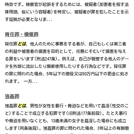
時効です。検察官が起訴をするためには、被疑者(加害者を指す法
律用語、俗にいう容疑者)を特定し、被疑者が罪を犯したことを示
す証拠が必要となりま...
背任罪・横領罪
背任罪
とは
、他人のために事務をする者が、自己もしくは第三者
の利益や被害者の損害を目的として、任務にそむいて損害を与え
る罪をいいます(刑法247条)。例えば、自己が管理する他人のデー
タを外部に流出したり無断使用したりする行為などです。背任罪
の罪に問われた場合、5年以下の懲役又は50万円以下の罰金に処さ
れます。 一方...
強姦罪
強姦罪
とは
、男性が女性を暴行・脅迫などを用いて姦淫(性交のこ
と)することで成立する犯罪です(旧刑法177条前段)。たとえ暴行
や脅迫を用いなくとも、13歳未満の女子を姦淫した場合にも成立
します(同条後段)。強姦罪の罪に問われた場合、3年以上の有期懲