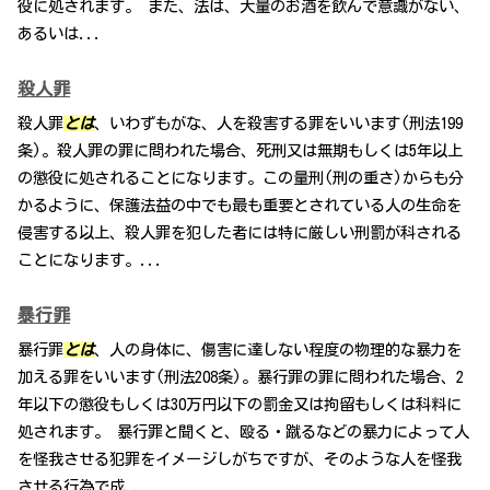
役に処されます。 また、法は、大量のお酒を飲んで意識がない、
あるいは...
殺人罪
殺人罪
とは
、いわずもがな、人を殺害する罪をいいます(刑法199
条)。殺人罪の罪に問われた場合、死刑又は無期もしくは5年以上
の懲役に処されることになります。この量刑(刑の重さ)からも分
かるように、保護法益の中でも最も重要とされている人の生命を
侵害する以上、殺人罪を犯した者には特に厳しい刑罰が科される
ことになります。...
暴行罪
暴行罪
とは
、人の身体に、傷害に達しない程度の物理的な暴力を
加える罪をいいます(刑法208条)。暴行罪の罪に問われた場合、2
年以下の懲役もしくは30万円以下の罰金又は拘留もしくは科料に
処されます。 暴行罪と聞くと、殴る・蹴るなどの暴力によって人
を怪我させる犯罪をイメージしがちですが、そのような人を怪我
させる行為で成...