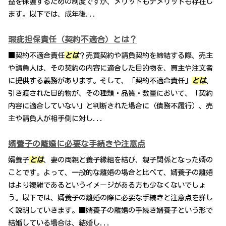
益を保護するための制度ですが、メリットもデメリットも存在し
ます。以下では、成年後...
瑕疵担保責任（契約不適合）とは？
■契約不適合責任
とは
？売買契約や請負契約を締結する際、売主
や請負人は、その契約の内容に適合した目的物を、買主や注文者
に提供する義務があります。そして、「契約不適合責任」
とは
、
引き渡された目的物が、その種類・品質・数量において、「契約
内容に適合していない」と判断された場合に（債務不履行）、売
主や請負人が相手側に対し...
婿養子の離婚に必要な手続きや注意点
婿養子
とは
、妻の両親と養子縁組を結び、親子関係となった婿の
ことです。よって、一般的な離婚の場合と比べて、婿養子の離婚
はより複雑であるというイメージがある方も少なくないでしょ
う。以下では、婿養子の離婚の際に必要な手続きと注意点を詳し
く説明していきます。■婿養子の離婚の手続き婿養子という形で
結婚している場合は、結婚し...