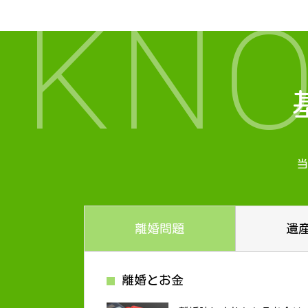
KN
当
離婚問題
遺
離婚とお金