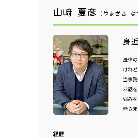
山﨑 夏彦
（やまざき な
身
法律の
けれど
当事務
お話を
悩みを
皆さま
経歴