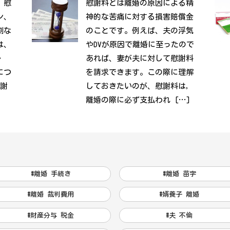
、慰
慰謝料とは離婚の原因による精
ン、
神的な苦痛に対する損害賠償金
割な
のことです。例えば、夫の浮気
は、
やDVが原因で離婚に至ったので
・
あれば、妻が夫に対して慰謝料
につ
を請求できます。この際に理解
慰謝
しておきたいのが、慰謝料は，
離婚の際に必ず支払われ […]
#離婚 手続き
#離婚 苗字
#離婚 裁判費用
#婿養子 離婚
#財産分与 税金
#夫 不倫