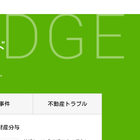
DGE
ド
。
事件
不動産トラブル
財産分与