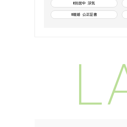
#別居中 浮気
#離婚 公正証書
L