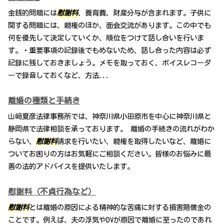
金銭的問題には
慰謝料
、養育費、財産分与が含まれます。子供に
関する問題には、親権のほか、面会交流があります。この中でも
何を優先して決定していくか、順位をつけて話し合いを行いま
す。・重要事項の記録後でもめないため、話し合った内容は必ず
記録に残しておきましょう。メモを取っておく、ボイスレコーダ
ーで録音しておくなど、方法...
離婚の種類と手続き
山﨑夏彦法律事務所では、神奈川県小田原市を中心に神奈川県と
静岡県で法律相談を承っております。 離婚の手続きの流れがわか
らない、
慰謝料
請求を行いたい、親権を取得したいなど、離婚に
ついてお困りの方はお気軽にご相談ください。皆様のお悩みに最
善の法的アドバイスを提供いたします。
慰謝料（不貞行為など）
慰謝料
とは離婚の原因による精神的な苦痛に対する損害賠償金の
ことです。例えば、夫の浮気やDVが原因で離婚に至ったのであれ