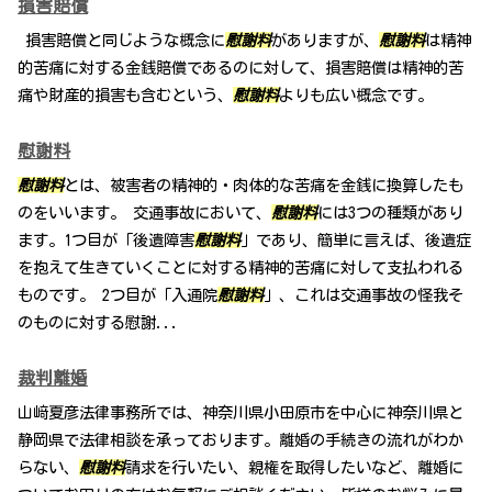
損害賠償
損害賠償と同じような概念に
慰謝料
がありますが、
慰謝料
は精神
的苦痛に対する金銭賠償であるのに対して、損害賠償は精神的苦
痛や財産的損害も含むという、
慰謝料
よりも広い概念です。
慰謝料
慰謝料
とは、被害者の精神的・肉体的な苦痛を金銭に換算したも
のをいいます。 交通事故において、
慰謝料
には3つの種類があり
ます。1つ目が「後遺障害
慰謝料
」であり、簡単に言えば、後遺症
を抱えて生きていくことに対する精神的苦痛に対して支払われる
ものです。 2つ目が「入通院
慰謝料
」、これは交通事故の怪我そ
のものに対する慰謝...
裁判離婚
山﨑夏彦法律事務所では、神奈川県小田原市を中心に神奈川県と
静岡県で法律相談を承っております。離婚の手続きの流れがわか
らない、
慰謝料
請求を行いたい、親権を取得したいなど、離婚に