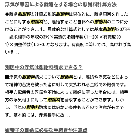
浮気が原因による離婚をする場合の慰謝料計算方法
◆離婚
慰謝料
の計算式離婚
慰謝料
は具体的に、離婚原因を作った
ことに対する
慰謝料
と、離婚すること自体への
慰謝料
の二つに分
けることができます。具体的な計算式としては基本
慰謝料
120万円
＋請求相手の年収の3％×実質的婚姻年数(1ー20)×有責度(0-
1)×調整係数(1.3-0.となります。有責度に関しては、高ければ高
いほ...
別居中の浮気は慰謝料請求できる？
■浮気の
慰謝料
請求について
慰謝料
とは、離婚や浮気などによっ
て精神的苦痛を被った者に対して支払われる金銭での賠償です。
相手方配偶者の浮気や不倫によって離婚に至った場合には、相手
方の浮気相手に対して
慰謝料
を請求することができます。しか
し、浮気の
慰謝料
請求には細かい条件もあるので注意が必要で
す。基本的には、浮気相手に故...
婿養子の離婚に必要な手続きや注意点