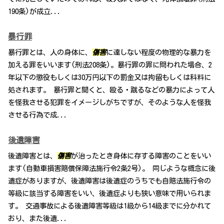
190条)が成立...
暴行罪
暴行罪とは、人の身体に、
傷害
に達しない程度の物理的な暴力を
加える罪をいいます(刑法208条)。暴行罪の罪に問われた場合、2
年以下の懲役もしくは30万円以下の罰金又は拘留もしくは科料に
処されます。 暴行罪と聞くと、殴る・蹴るなどの暴力によって人
を怪我させる犯罪をイメージしがちですが、そのような人を怪我
させる行為で成...
後遺障害
後遺障害とは、
傷害
が治ったとき身体に存する障害のことをいい
ます(自動車損害賠償保障法施行令2条2号)。 同じような概念に後
遺症がありますが、後遺障害は後遺症のうちでも自賠法施行令の
等級に該当する障害をいい、後遺症よりも狭い意味で用いられま
す。 交通事故による後遺障害等級は1級から14級までに分かれて
おり、また後遺...