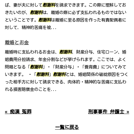
ば、妻が夫に対して
慰謝料
を請求できます。この際に理解してお
きたいのが、
慰謝料
は，離婚の際に必ず支払われるものではない
ということです。
慰謝料
は離婚に至る原因を作った有責配偶者に
対して，精神的苦痛を被...
離婚とお金
離婚時に支払われるお金は、
慰謝料
、財産分与、住宅ローン、婚
姻費用分担請求、年金分割などが挙げられます。ここでは、よく
問題となる「
慰謝料
」・「財産分与」・「養育費」についてみて
いきます。 ・「
慰謝料
」
慰謝料
とは、婚姻関係の破綻原因をつく
った相手方に対して請求できる、肉体的・精神的な苦痛に支払わ
れる損害賠償金のことを...
« 痴漢 冤罪
刑事事件 弁護士 »
一覧に戻る