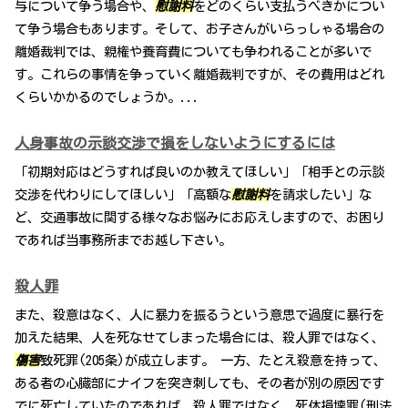
与について争う場合や、
慰謝料
をどのくらい支払うべきかについ
て争う場合もあります。そして、お子さんがいらっしゃる場合の
離婚裁判では、親権や養育費についても争われることが多いで
す。これらの事情を争っていく離婚裁判ですが、その費用はどれ
くらいかかるのでしょうか。...
人身事故の示談交渉で損をしないようにするには
「初期対応はどうすれば良いのか教えてほしい」「相手との示談
交渉を代わりにしてほしい」「高額な
慰謝料
を請求したい」な
ど、交通事故に関する様々なお悩みにお応えしますので、お困り
であれば当事務所までお越し下さい。
殺人罪
また、殺意はなく、人に暴力を振るうという意思で過度に暴行を
加えた結果、人を死なせてしまった場合には、殺人罪ではなく、
傷害
致死罪(205条)が成立します。 一方、たとえ殺意を持って、
ある者の心臓部にナイフを突き刺しても、その者が別の原因です
でに死亡していたのであれば、殺人罪ではなく、死体損壊罪(刑法