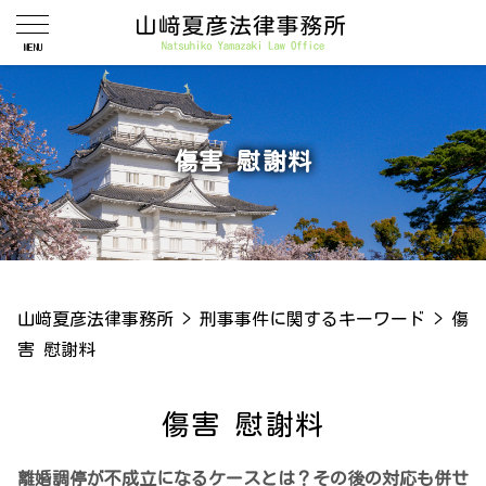
傷害 慰謝料
山﨑夏彦法律事務所
>
刑事事件に関するキーワード
>
傷
害 慰謝料
傷害 慰謝料
離婚調停が不成立になるケースとは？その後の対応も併せ