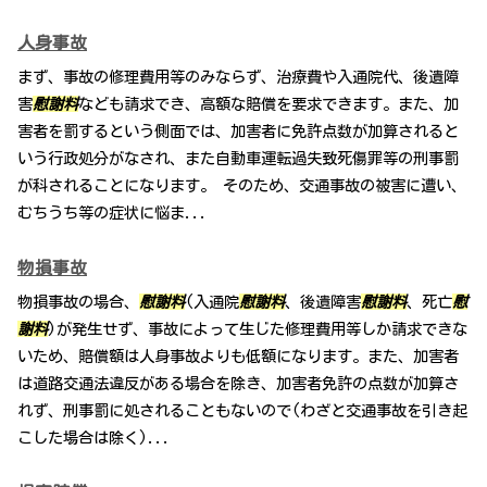
人身事故
まず、事故の修理費用等のみならず、治療費や入通院代、後遺障
害
慰謝料
なども請求でき、高額な賠償を要求できます。また、加
害者を罰するという側面では、加害者に免許点数が加算されると
いう行政処分がなされ、また自動車運転過失致死傷罪等の刑事罰
が科されることになります。 そのため、交通事故の被害に遭い、
むちうち等の症状に悩ま...
物損事故
物損事故の場合、
慰謝料
(入通院
慰謝料
、後遺障害
慰謝料
、死亡
慰
謝料
)が発生せず、事故によって生じた修理費用等しか請求できな
いため、賠償額は人身事故よりも低額になります。また、加害者
は道路交通法違反がある場合を除き、加害者免許の点数が加算さ
れず、刑事罰に処されることもないので(わざと交通事故を引き起
こした場合は除く)...