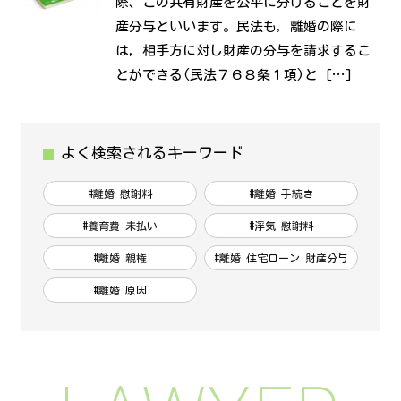
際、この共有財産を公平に分けることを財
産分与といいます。民法も，離婚の際に
は，相手方に対し財産の分与を請求するこ
とができる(民法７６８条１項)と […]
よく検索されるキーワード
#離婚 慰謝料
#離婚 手続き
#養育費 未払い
#浮気 慰謝料
#離婚 親権
#離婚 住宅ローン 財産分与
#離婚 原因