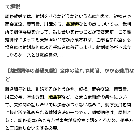
て解説
調停離婚では、離婚をするかどうかという点に加えて、親権者や
面会交流、養育費、財産分与、
慰謝料
などの点についても、裁判
所の調停委員を介して、話し合いを行うことができます。この離
婚調停によっても夫婦間の合意が形成されず、当事者が希望する
場合には離婚裁判による手続きに移行します。離婚調停が不成立
になるケースとは離婚調停...
【離婚調停の基礎知識】全体の流れや期間、かかる費用な
ど
離婚調停とは、離婚するかどうかや、親権、面会交流、養育費、
財産分与、年金分割、
慰謝料
など、さまざま離婚の条件につい
て、夫婦間の話し合いでは決着がつかない場合に、調停委員を間
に挟む形で進められる離婚方法の一つです。離婚調停は、原則と
して、調停委員2名と片方当事者が調停室で話をするため、相手方
と直接話し合いをする必要...