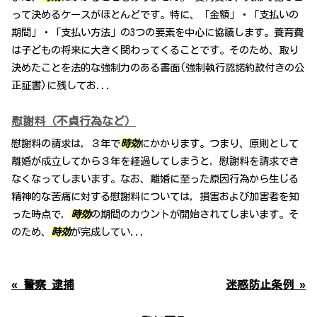
って決めるケースがほとんどです。特に、「金額」・「支払いの
期間」・「支払い方法」の3つの要素を中心に協議します。養育費
は子どもの将来に大きく関わってくることです。そのため、取り
決めたことを法的な強制力のある書面(強制執行認諾約款付きの公
正証書)に残してお...
慰謝料（不貞行為など）
慰謝料の請求は，３年で
時効
にかかります。つまり、原則として
離婚が成立してから３年を経過してしまうと，慰謝料を請求でき
なくなってしまいます。なお、離婚に至った原因行為から生じる
精神的な苦痛に対する慰謝料については，損害および加害者を知
った時点で，
時効
の期間のカウントが開始されてしまいます。そ
のため、
時効
が完成してい...
« 警察 逮捕
迷惑防止条例 »