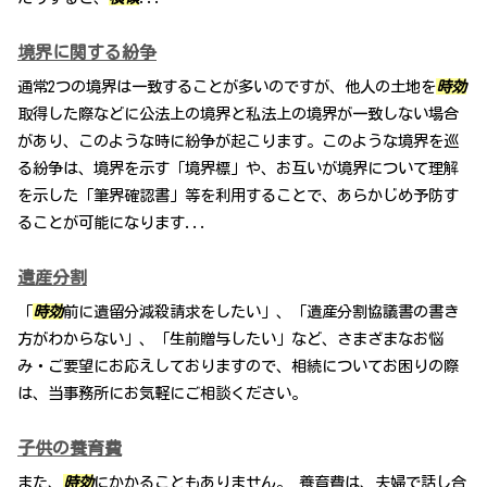
境界に関する紛争
通常2つの境界は一致することが多いのですが、他人の土地を
時効
取得した際などに公法上の境界と私法上の境界が一致しない場合
があり、このような時に紛争が起こります。このような境界を巡
る紛争は、境界を示す「境界標」や、お互いが境界について理解
を示した「筆界確認書」等を利用することで、あらかじめ予防す
ることが可能になります...
遺産分割
「
時効
前に遺留分減殺請求をしたい」、「遺産分割協議書の書き
方がわからない」、「生前贈与したい」など、さまざまなお悩
み・ご要望にお応えしておりますので、相続についてお困りの際
は、当事務所にお気軽にご相談ください。
子供の養育費
また、
時効
にかかることもありません。 養育費は、夫婦で話し合