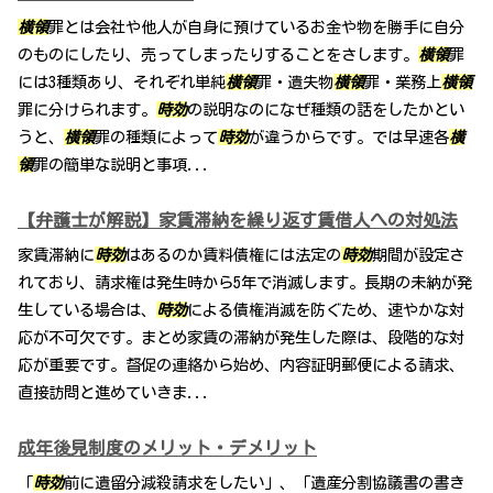
横領
罪とは会社や他人が自身に預けているお金や物を勝手に自分
のものにしたり、売ってしまったりすることをさします。
横領
罪
には3種類あり、それぞれ単純
横領
罪・遺失物
横領
罪・業務上
横領
罪に分けられます。
時効
の説明なのになぜ種類の話をしたかとい
うと、
横領
罪の種類によって
時効
が違うからです。では早速各
横
領
罪の簡単な説明と事項...
【弁護士が解説】家賃滞納を繰り返す賃借人への対処法
家賃滞納に
時効
はあるのか賃料債権には法定の
時効
期間が設定さ
れており、請求権は発生時から5年で消滅します。長期の未納が発
生している場合は、
時効
による債権消滅を防ぐため、速やかな対
応が不可欠です。まとめ家賃の滞納が発生した際は、段階的な対
応が重要です。督促の連絡から始め、内容証明郵便による請求、
直接訪問と進めていきま...
成年後見制度のメリット・デメリット
「
時効
前に遺留分減殺請求をしたい」、「遺産分割協議書の書き