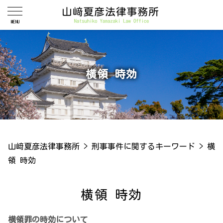
横領 時効
山﨑夏彦法律事務所
>
刑事事件に関するキーワード
>
横
領 時効
横領 時効
横領罪の時効について