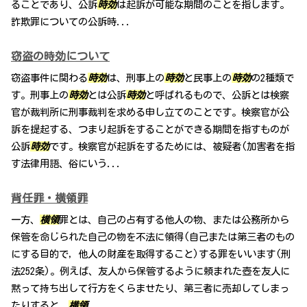
ることであり、公訴
時効
は起訴が可能な期間のことを指します。
詐欺罪についての公訴時...
窃盗の時効について
窃盗事件に関わる
時効
は、刑事上の
時効
と民事上の
時効
の2種類で
す。刑事上の
時効
とは公訴
時効
と呼ばれるもので、公訴とは検察
官が裁判所に刑事裁判を求める申し立てのことです。検察官が公
訴を提起する、つまり起訴をすることができる期間を指すものが
公訴
時効
です。検察官が起訴をするためには、被疑者(加害者を指
す法律用語、俗にいう...
背任罪・横領罪
一方、
横領
罪とは、自己の占有する他人の物、または公務所から
保管を命じられた自己の物を不法に領得(自己または第三者のもの
にする目的で，他人の財産を取得すること)する罪をいいます(刑
法252条)。例えば、友人から保管するように頼まれた壺を友人に
黙って持ち出して行方をくらませたり、第三者に売却してしまっ
たりすると、
横領
...