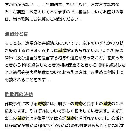
方がわからない」、「生前贈与したい」など、さまざまなお悩
み・ご要望にお応えしておりますので、相続についてお困りの際
は、当事務所にお気軽にご相談ください。
遺留分とは
もっとも、遺留分侵害額請求については、以下のいずれかの期間
が経過すると消滅するように
時効
が定められています。①相続の
開始（及び遺留分を侵害する贈与や遺贈があったこと）を知った
ときから1年を経過したとき②相続開始のときから10年を経過した
とき遺留分侵害額請求についてお考えの方は、お早めに弁護士に
相談されることをおす...
詐欺罪の時効
詐欺事件における
時効
には、刑事上の
時効
と民事上の
時効
の２種
類あります。それぞれについて詳しく説明していきます。まず刑
事上の
時効
とは法律用語では公訴
時効
と呼ばれています。公訴と
は検察官が被疑者(俗にいう容疑者)の処罰を求め裁判所に起訴す