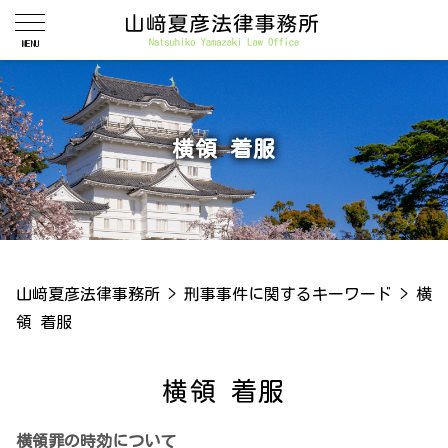
横領 着服
山﨑夏彦法律事務所
>
刑事事件に関するキーワード
>
横
領 着服
横領 着服
横領罪の時効について