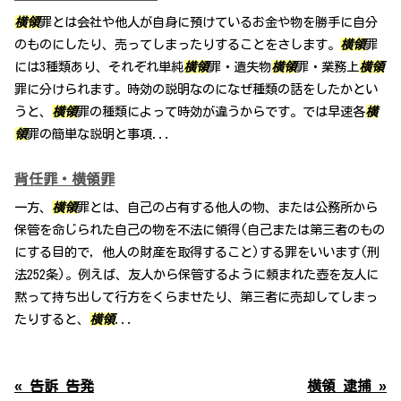
横領
罪とは会社や他人が自身に預けているお金や物を勝手に自分
のものにしたり、売ってしまったりすることをさします。
横領
罪
には3種類あり、それぞれ単純
横領
罪・遺失物
横領
罪・業務上
横領
罪に分けられます。時効の説明なのになぜ種類の話をしたかとい
うと、
横領
罪の種類によって時効が違うからです。では早速各
横
領
罪の簡単な説明と事項...
背任罪・横領罪
一方、
横領
罪とは、自己の占有する他人の物、または公務所から
保管を命じられた自己の物を不法に領得(自己または第三者のもの
にする目的で，他人の財産を取得すること)する罪をいいます(刑
法252条)。例えば、友人から保管するように頼まれた壺を友人に
黙って持ち出して行方をくらませたり、第三者に売却してしまっ
たりすると、
横領
...
« 告訴 告発
横領 逮捕 »