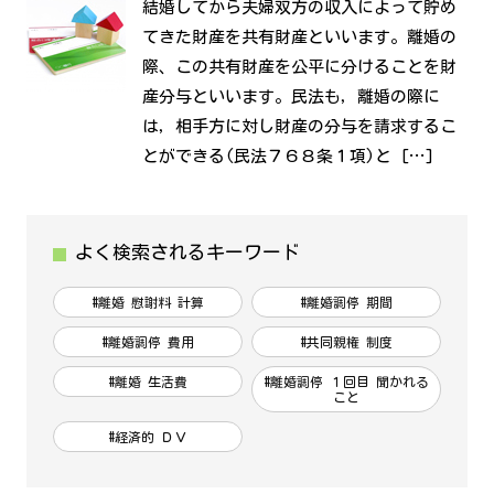
結婚してから夫婦双方の収入によって貯め
てきた財産を共有財産といいます。離婚の
際、この共有財産を公平に分けることを財
産分与といいます。民法も，離婚の際に
は，相手方に対し財産の分与を請求するこ
とができる(民法７６８条１項)と […]
よく検索されるキーワード
#離婚 慰謝料 計算
#離婚調停 期間
#離婚調停 費用
#共同親権 制度
#離婚 生活費
#離婚調停 １回目 聞かれる
こと
#経済的 ＤＶ