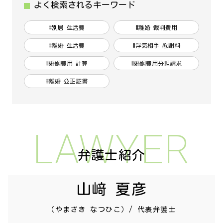
よく検索されるキーワード
#別居 生活費
#離婚 裁判費用
#離婚 生活費
#浮気相手 慰謝料
#婚姻費用 計算
#婚姻費用分担請求
#離婚 公正証書
LAWYER
弁護士紹介
山﨑 夏彦
（やまざき なつひこ）/ 代表弁護士