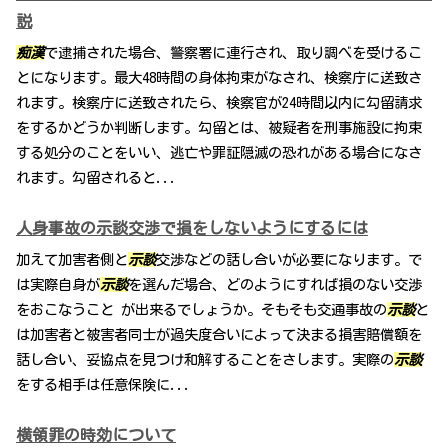
説
痴漢
で逮捕された場合、警察署に連行され、取り調べを受けるこ
とになります。最大48時間の身体拘束がなされ、検察庁に送致さ
れます。検察庁に送致されたら、検察官が24時間以内に勾留請求
をするかどうか判断します。勾留とは、被疑者を刑事施設に拘束
する処分のことをいい、逃亡や罪証隠滅の恐れがある場合になさ
れます。勾留されると...
人身事故の示談交渉で損をしないようにするには
加えて加害者側と
示談
交渉などの話し合いが必要になります。で
は実際自身が
示談
を選んだ場合、どのようにすれば損のない交渉
をおこなうこと が出来るでしょうか。そもそも交通事故の
示談
と
は加害者と被害者同士が過失度合いによって決まる損害賠償額を
話し合い、妥協点を見つけ和解することをさします。実際の
示談
をする相手は任意保険に...
横領罪の時効について