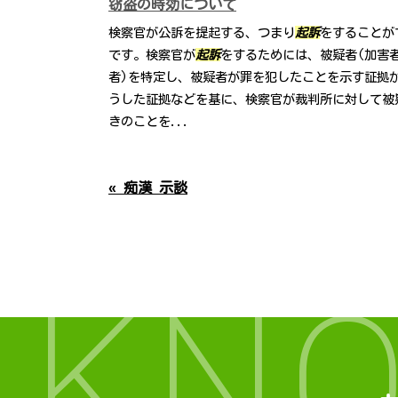
窃盗の時効について
検察官が公訴を提起する、つまり
起訴
をすることが
です。検察官が
起訴
をするためには、被疑者(加害
者)を特定し、被疑者が罪を犯したことを示す証拠
うした証拠などを基に、検察官が裁判所に対して被
きのことを...
« 痴漢 示談
KN