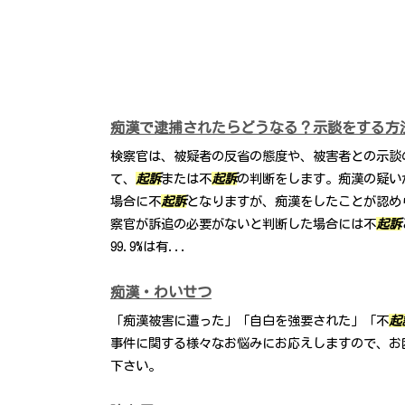
痴漢で逮捕されたらどうなる？示談をする方
検察官は、被疑者の反省の態度や、被害者との示談
て、
起訴
または不
起訴
の判断をします。痴漢の疑い
場合に不
起訴
となりますが、痴漢をしたことが認め
察官が訴追の必要がないと判断した場合には不
起訴
99.9%は有...
痴漢・わいせつ
「痴漢被害に遭った」「自白を強要された」「不
起
事件に関する様々なお悩みにお応えしますので、お
下さい。