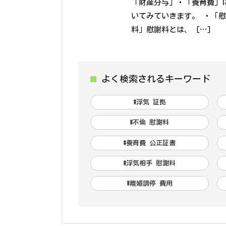
「財産分与」・「養育費」
いてみていきます。 ・「
料」慰謝料とは、 […]
よく検索されるキーワード
#浮気 証拠
#不倫 慰謝料
#養育費 公正証書
#浮気相手 慰謝料
#離婚調停 費用