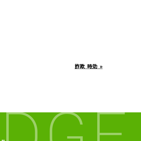
詐欺 時効 »
DGE