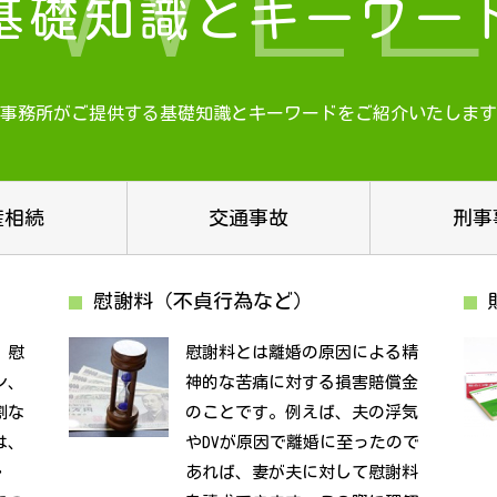
基礎知識とキーワー
事務所がご提供する基礎知識と
キーワードをご紹介いたします
産相続
交通事故
刑事
慰謝料（不貞行為など）
、慰
慰謝料とは離婚の原因による精
ン、
神的な苦痛に対する損害賠償金
割な
のことです。例えば、夫の浮気
は、
やDVが原因で離婚に至ったので
・
あれば、妻が夫に対して慰謝料