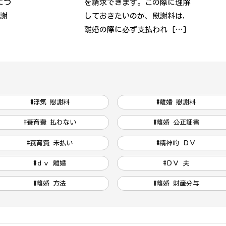
につ
を請求できます。この際に理解
慰謝
しておきたいのが、慰謝料は，
離婚の際に必ず支払われ […]
#浮気 慰謝料
#離婚 慰謝料
#養育費 払わない
#離婚 公正証書
#養育費 未払い
#精神的 ＤＶ
#ｄｖ 離婚
#ＤＶ 夫
#離婚 方法
#離婚 財産分与