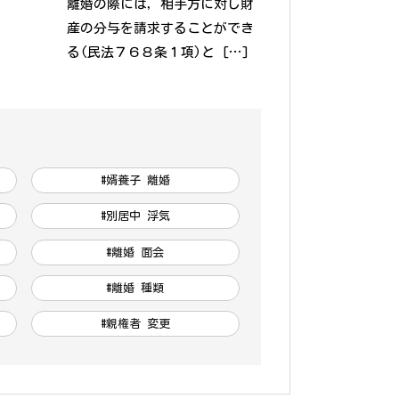
離婚の際には，相手方に対し財
産の分与を請求することができ
る(民法７６８条１項)と […]
#婿養子 離婚
#別居中 浮気
#離婚 面会
#離婚 種類
#親権者 変更