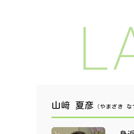
L
山﨑 夏彦
（やまざき な
身