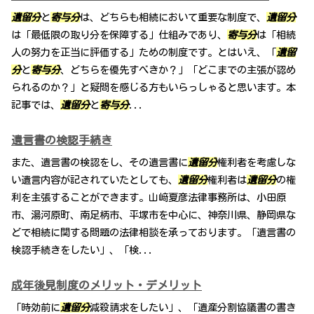
遺留分
と
寄与分
は、どちらも相続において重要な制度で、
遺留分
は「最低限の取り分を保障する」仕組みであり、
寄与分
は「相続
人の努力を正当に評価する」ための制度です。とはいえ、「
遺留
分
と
寄与分
、どちらを優先すべきか？」「どこまでの主張が認め
られるのか？」と疑問を感じる方もいらっしゃると思います。本
記事では、
遺留分
と
寄与分
...
遺言書の検認手続き
また、遺言書の検認をし、その遺言書に
遺留分
権利者を考慮しな
い遺言内容が記されていたとしても、
遺留分
権利者は
遺留分
の権
利を主張することができます。山﨑夏彦法律事務所は、小田原
市、湯河原町、南足柄市、平塚市を中心に、神奈川県、静岡県な
どで相続に関する問題の法律相談を承っております。「遺言書の
検認手続きをしたい」、「検...
成年後見制度のメリット・デメリット
「時効前に
遺留分
減殺請求をしたい」、「遺産分割協議書の書き