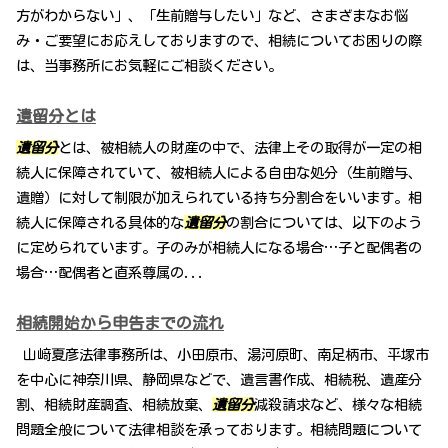
方がわからない」、「生前贈与したい」など、さまざまなお悩
み・ご要望にお応えしておりますので、相続についてお困りの際
は、当事務所にお気軽にご相談ください。
遺留分とは
遺留分
とは、被相続人の財産の中で、法律上その取得が一定の相
続人に保障されていて、被相続人による自由な処分（生前贈与、
遺贈）に対して制限が加えられている持ち分割合をいいます。相
続人に保障される具体的な
遺留分
の割合については、以下のよう
に定められています。子のみが相続人になる場合…子と配偶者の
場合…配偶者と直系尊属の...
相続開始から申告までの流れ
山﨑夏彦法律事務所は、小田原市、湯河原町、南足柄市、平塚市
を中心に神奈川県、静岡県などで、遺言書作成、相続税、遺産分
割、相続財産調査、相続放棄、
遺留分
減殺請求など、様々な相続
問題全般について法律相談を承っております。相続問題について