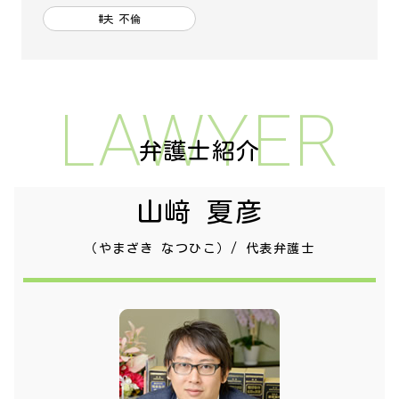
#夫 不倫
LAWYER
弁護士紹介
山﨑 夏彦
（やまざき なつひこ）/ 代表弁護士