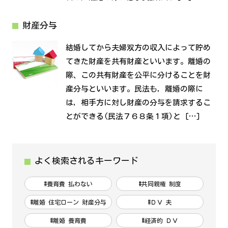
財産分与
結婚してから夫婦双方の収入によって貯め
てきた財産を共有財産といいます。離婚の
際、この共有財産を公平に分けることを財
産分与といいます。民法も，離婚の際に
は，相手方に対し財産の分与を請求するこ
とができる(民法７６８条１項)と […]
よく検索されるキーワード
#養育費 払わない
#共同親権 制度
#離婚 住宅ローン 財産分与
#ＤＶ 夫
#離婚 養育費
#経済的 ＤＶ