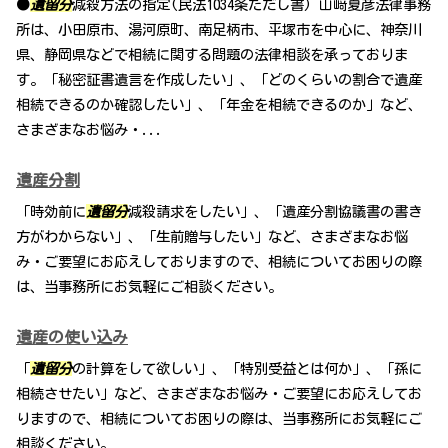
●
遺留分
減殺方法の指定(民法1034条ただし書) 山﨑夏彦法律事務
所は、小田原市、湯河原町、南足柄市、平塚市を中心に、神奈川
県、静岡県などで相続に関する問題の法律相談を承っておりま
す。「秘密証書遺言を作成したい」、「どのくらいの割合で遺産
相続できるのか確認したい」、「年金を相続できるのか」など、
さまざまなお悩み・...
遺産分割
「時効前に
遺留分
減殺請求をしたい」、「遺産分割協議書の書き
方がわからない」、「生前贈与したい」など、さまざまなお悩
み・ご要望にお応えしておりますので、相続についてお困りの際
は、当事務所にお気軽にご相談ください。
遺産の使い込み
「
遺留分
の計算をして欲しい」、「特別受益とは何か」、「孫に
相続させたい」など、さまざまなお悩み・ご要望にお応えしてお
りますので、相続についてお困りの際は、当事務所にお気軽にご
相談ください。