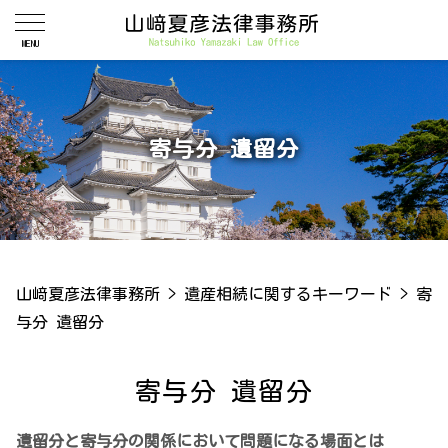
寄与分 遺留分
山﨑夏彦法律事務所
>
遺産相続に関するキーワード
>
寄
与分 遺留分
寄与分 遺留分
遺留分と寄与分の関係において問題になる場面とは