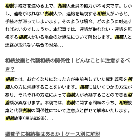
相続
手続きを進める上で、
相続
人全員の協力が不可欠です。しか
し、連絡が取れない
相続
人や、連絡を無視する
相続
人がいると、
手続きが滞ってしまいます。そのような場合、どのように対処す
ればよいのでしょうか。本記事では、連絡が取れない・連絡を無
視する
相続
人がいる場合の対処法について解説します。
相続
人と
連絡が取れない場合の対処...
相続放棄と代襲相続の関係性｜どんなことに注意するべ
き？
相続
とは、お亡くなりになった方が生前有していた権利義務を
相
続
人の方に承継することをいいます。
相続
にはいくつかの方法が
あり、それぞれの方法によって
相続
人が承継することのできる
財
産
額が異なります。本稿では、
相続
に関する問題のうち、
相続
放
棄と代襲
相続
の関係性について注意点と併せて解説いたします。
相続
放棄(民法939条)...
婿養子に相続権はあるか｜ケース別に解説