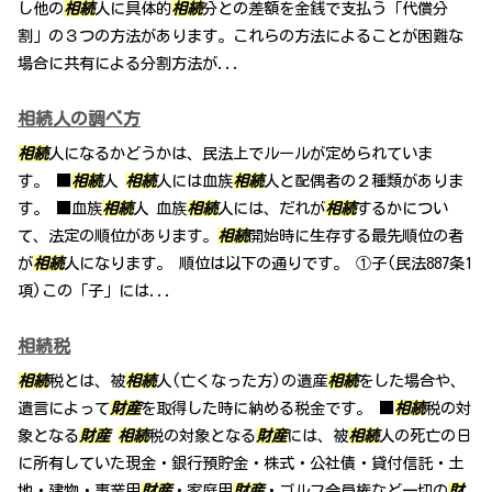
し他の
相続
人に具体的
相続
分との差額を金銭で支払う「代償分
割」の３つの方法があります。これらの方法によることが困難な
場合に共有による分割方法が...
相続人の調べ方
相続
人になるかどうかは、民法上でルールが定められていま
す。 ■
相続
人
相続
人には血族
相続
人と配偶者の２種類がありま
す。 ■血族
相続
人 血族
相続
人には、だれが
相続
するかについ
て、法定の順位があります。
相続
開始時に生存する最先順位の者
が
相続
人になります。 順位は以下の通りです。 ①子(民法887条1
項)この「子」には...
相続税
相続
税とは、被
相続
人(亡くなった方)の遺産
相続
をした場合や、
遺言によって
財産
を取得した時に納める税金です。 ■
相続
税の対
象となる
財産
相続
税の対象となる
財産
には、被
相続
人の死亡の日
に所有していた現金・銀行預貯金・株式・公社債・貸付信託・土
地・建物・事業用
財産
・家庭用
財産
・ゴルフ会員権など一切の
財