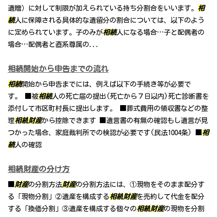
遺贈）に対して制限が加えられている持ち分割合をいいます。
相
続
人に保障される具体的な遺留分の割合については、以下のよう
に定められています。子のみが
相続
人になる場合…子と配偶者の
場合…配偶者と直系尊属の...
相続開始から申告までの流れ
相続
開始から申告までには、例えば以下の手続き等が必要で
す。 ■被
相続
人の死亡届の提出(死亡から７日以内)死亡診断書を
添付して市区町村長に提出します。 ■葬式費用の領収書などの整
理
相続
財産
から控除できます ■遺言書の有無の確認もし遺言が見
つかった場合、家庭裁判所での検認が必要です(民法1004条) ■
相
続
人の確認
相続財産の分け方
■
財産
の分割方法
財産
の分割方法には、①現物をそのまま配分す
る「現物分割」②遺産を構成する
相続
財産
を売約して代金を配分
する「換価分割」③遺産を構成する個々の
相続
財産
の現物を分割