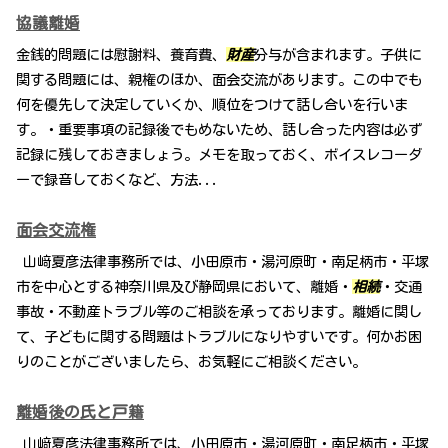
協議離婚
金銭的問題には慰謝料、養育費、
財産
分与が含まれます。子供に
関する問題には、親権のほか、面会交流があります。この中でも
何を優先して決定していくか、順位をつけて話し合いを行いま
す。・重要事項の記録後でもめないため、話し合った内容は必ず
記録に残しておきましょう。メモを取っておく、ボイスレコーダ
ーで録音しておくなど、方法...
面会交流権
山﨑夏彦法律事務所では、小田原市・湯河原町・南足柄市・平塚
市を中心とする神奈川県及び静岡県において、離婚・
相続
・交通
事故・不動産トラブル等のご相談を承っております。離婚に関し
て、子どもに関する問題はトラブルになりやすいです。何かお困
りのことがございましたら、お気軽にご相談ください。
離婚後の氏と戸籍
山﨑夏彦法律事務所では、小田原市・湯河原町・南足柄市・平塚