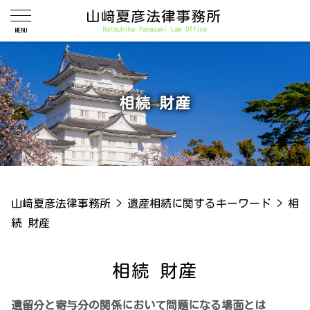
相続 財産
山﨑夏彦法律事務所
>
遺産相続に関するキーワード
>
相
続 財産
相続 財産
遺留分と寄与分の関係において問題になる場面とは