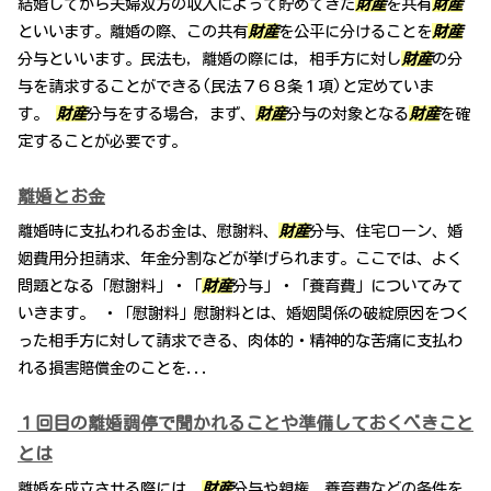
結婚してから夫婦双方の収入によって貯めてきた
財産
を共有
財産
といいます。離婚の際、この共有
財産
を公平に分けることを
財産
分与といいます。民法も，離婚の際には，相手方に対し
財産
の分
与を請求することができる(民法７６８条１項)と定めていま
す。
財産
分与をする場合，まず、
財産
分与の対象となる
財産
を確
定することが必要です。
離婚とお金
離婚時に支払われるお金は、慰謝料、
財産
分与、住宅ローン、婚
姻費用分担請求、年金分割などが挙げられます。ここでは、よく
問題となる「慰謝料」・「
財産
分与」・「養育費」についてみて
いきます。 ・「慰謝料」慰謝料とは、婚姻関係の破綻原因をつく
った相手方に対して請求できる、肉体的・精神的な苦痛に支払わ
れる損害賠償金のことを...
１回目の離婚調停で聞かれることや準備しておくべきこと
とは
離婚を成立させる際には、
財産
分与や親権、養育費などの条件を