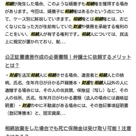
相続
が発生した場合、このような婿養子も
相続
権を獲得する場合
があります。今回は、婿養子に
相続
権はあるかという点につい
て、ケース別に解説していきます。
相続
権とは
相続
権とは、お亡
くなりになった方が生前有していた
財産
や債務を承継する権利の
ことをいい、
相続
人が有する権利です。
相続
人については、民法
上に規定が置かれており、配...
公正証書遺言作成の必要書類｜弁護士に依頼するメリット
とは？
・
財産
を法定
相続
人に
相続
させる場合、遺言者と
相続
人との続
柄、氏名、生年月日が分かる戸籍謄本・
財産
を
相続
人以外の人に
遺贈する場合には、その人の住民票、保険証（写し）など、その
人の住所、氏名、生年月日がわかる書類（法人の場合には資格証
明書）・
財産
の中に不動産がある場合には、その登記事項証明書
（登記簿謄本）と、固定資産...
相続放棄をした場合でも死亡保険金は受け取り可能！注意