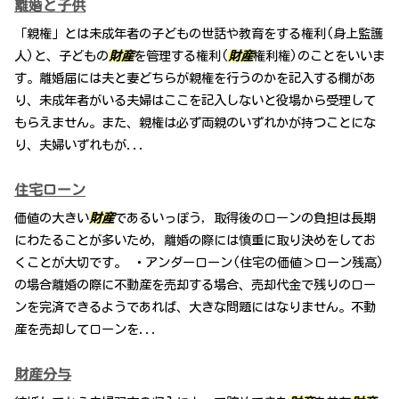
離婚と子供
「親権」とは未成年者の子どもの世話や教育をする権利(身上監護
人)と、子どもの
財産
を管理する権利(
財産
権利権)のことをいいま
す。離婚届には夫と妻どちらが親権を行うのかを記入する欄があ
り、未成年者がいる夫婦はここを記入しないと役場から受理して
もらえません。また、親権は必ず両親のいずれかが持つことにな
り、夫婦いずれもが...
住宅ローン
価値の大きい
財産
であるいっぽう，取得後のローンの負担は長期
にわたることが多いため，離婚の際には慎重に取り決めをしてお
くことが大切です。 ・アンダーローン(住宅の価値＞ローン残高)
の場合離婚の際に不動産を売却する場合、売却代金で残りのロー
ンを完済できるようであれば、大きな問題にはなりません。不動
産を売却してローンを...
財産分与