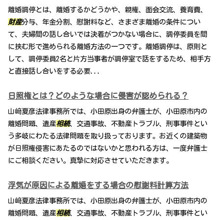
離婚調停とは、離婚するかどうかや、親権、面会交流、養育費、
財産
分与、年金分割、慰謝料など、さまざま離婚の条件につい
て、夫婦間の話し合いでは決着がつかない場合に、調停委員を間
に挟む形で進められる離婚方法の一つです。離婚調停は、原則と
して、調停委員2名と片方当事者が調停室で話をするため、相手方
と直接話し合いをする必要...
日照権とは？どのような場合に侵害が認められる？
山﨑夏彦法律事務所では、小田原出身の弁護士が、小田原市内の
離婚問題、遺産
相続
、交通事故、不動産トラブル、刑事事件とい
う多岐にわたる法律問題を取り扱っております。お近くの建築物
が日照権侵害にあたるのではないかと思われる方は、一度弁護士
にご相談ください。真摯に対応させていただきます。
浮気が原因による離婚をする場合の慰謝料計算方法
山﨑夏彦法律事務所では、小田原出身の弁護士が、小田原市内の
離婚問題、遺産
相続
、交通事故、不動産トラブル、刑事事件とい