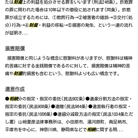
たは
財産
上の利益を処分させる罪をいいます(刑法246条)。詐欺罪
の罪に問われた場合は10年以下の懲役に処されます(同条)。詐欺
罪が成立するためには、①欺罔行為→②被害者の錯誤→③交付(処
分)行為→④
財産
・利益の移転→⑤損害の発生、という一連の流れ
が証明さ...
損害賠償
損害賠償と同じような概念に慰謝料がありますが、慰謝料は精神
的苦痛に対する金銭賠償であるのに対して、損害賠償は精神的苦
痛や
財産
的損害も含むという、慰謝料よりも広い概念です。
遺言作成
●
相続
分の指定・指定の委託(民法902条)●遺産分割方法の指定・
指定の委託(民法908条)●遺贈(民法964条)●遺言執行者の指定・
指定の委託(民法1006条)●遺留分減殺方法の指定(民法1034条ただ
し書) 山﨑夏彦法律事務所は、小田原市、湯河原町、南足柄市、
平塚市を中心に、神奈川県、静岡県などで
相続
に関する問...