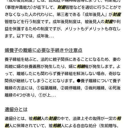
「成年後見制度」とは、認知症や精神障害等によって、判断能力
(事理弁識能力)が低下して、
財産
管理などを適切に行うことがで
きなくなった人の代わりに、第三者である「成年後見人」が
財産
管理などを行う制度です。成年後見制度は、被後見人の
財産
や利
益を保護するための制度ですが、メリットもデメリットも存在し
ます。以下では、成年後...
婿養子の離婚に必要な手続きや注意点
養子縁組を結ぶと、法的に親子関係にあることになるため、妻の
両親に婿の扶養義務が発生したり、婿に
相続
権が発生します。よ
って、離婚したにも関わらず養子縁組を解消しない場合、奇妙な
関係が継続してしまうことになります。●養子離縁について養子
離縁の方法には、①協議離縁、②調停離縁、③裁判離縁、④死後
離縁の4つがあり、①が上...
遺留分とは
遺留分とは、被
相続
人の
財産
の中で、法律上その取得が一定の
相
続
人に保障されていて、被
相続
人による自由な処分（生前贈与、