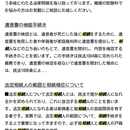
う多岐にわたる法律問題を取り扱っております。離婚の慰謝料で
お悩みの方はお気軽にご相談にお越しください。
遺言書の検認手続き
遺言書の検認とは、遺言者が死亡した後に
相続
をするために、遺
言書を発見した者や保管者が家庭裁判所に遺言書を提出して、
相
続
人などの立ち会いのもとで、遺言書を開封し、内容を確認する
手続きのことを言います。この手続きは民法1004条に定められた
義務であり、遺言書の検認を経ないで遺言書を開封した場合に
は、民法1005条によ...
法定相続人の範囲と相続順位について
■法定
相続
人について法定
相続
人とは、民法で誰が
相続
人になれ
るかを定められており、これに該当する
相続
人のことを言いま
す。法定
相続
人になれる者は配偶者と被
相続
人の血族関係を有す
る者です。実務では、法定
相続
人の範囲について、
相続
手続きを
する上で重要になってきますので、必ず被
相続
人と
相続
人の戸籍