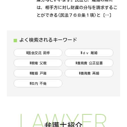
は，相手方に対し財産の分与を請求するこ
とができる(民法７６８条１項)と […]
よく検索されるキーワード
#面会交流 調停
#ｄｖ 離婚
#親権 父親
#養育費 公正証書
#離婚 戸籍
#養育費 再婚
#社内 不倫
LAWYER
弁護士紹介