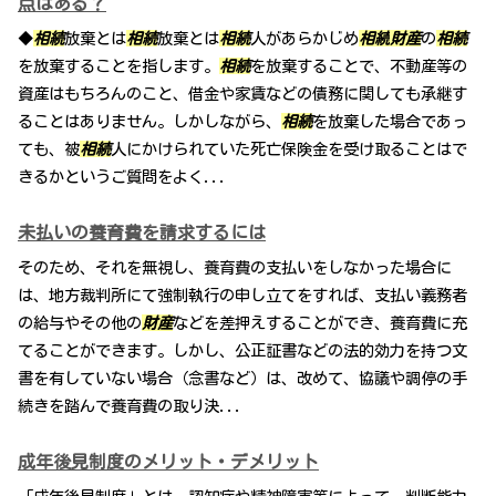
点はある？
◆
相続
放棄とは
相続
放棄とは
相続
人があらかじめ
相続
財産
の
相続
を放棄することを指します。
相続
を放棄することで、不動産等の
資産はもちろんのこと、借金や家賃などの債務に関しても承継す
ることはありません。しかしながら、
相続
を放棄した場合であっ
ても、被
相続
人にかけられていた死亡保険金を受け取ることはで
きるかというご質問をよく...
未払いの養育費を請求するには
そのため、それを無視し、養育費の支払いをしなかった場合に
は、地方裁判所にて強制執行の申し立てをすれば、支払い義務者
の給与やその他の
財産
などを差押えすることができ、養育費に充
てることができます。しかし、公正証書などの法的効力を持つ文
書を有していない場合（念書など）は、改めて、協議や調停の手
続きを踏んで養育費の取り決...
成年後見制度のメリット・デメリット