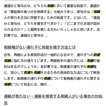
遺留分と寄与分は、どちらも
相続
において重要な制度で、遺留分
は「最低限の取り分を保障する」仕組みであり、寄与分は「
相続
人の努力を正当に評価する」ための制度です。とはいえ、「遺留
分と寄与分、どちらを優先すべきか？」「どこまでの主張が認め
られるのか？」と疑問を感じる方もいらっしゃると思います。本
記事では、遺留分と寄与分...
相続権がない連れ子に財産を残す方法とは
近年、再婚による家族形成が一般的になる中で、連れ子への
財産
相続
に悩む方が増えています。再婚相手の連れ子には、
相続
の権
利はあるのでしょうか。本記事では、配偶者の連れ子の
相続
権
と、安心して
財産
を
相続
させるための具体的な方法について解説
します。配偶者の連れ子の
相続
について配偶者の連れ子に関する
相続
について知るには、親の...
連絡が取れない・連絡を無視する相続人がいる場合の対処
法