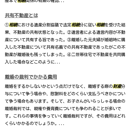
謄本で
相続
関係の有無の確認...
共有不動産とは
①
相続
における遺産分割協議で法定
相続
分に従い
相続
を受けた結
果、不動産の共有状態となった。②遺言者による遺言内容が不動
産について共有する旨であった。③離婚した元夫婦が婚姻時に購
入した不動産について共有名義での共有不動産であったがこの不
動産が離婚後も残ってしまった。④二世帯住宅で不動産を共同購
入した場合などこのように...
離婚の裁判でかかる費用
離婚をするかしないかという点だけでなく、離婚する際の
財産
分
与について争う場合や、慰謝料をどのくらい支払うべきかについ
て争う場合もあります。そして、お子さんがいらっしゃる場合の
離婚裁判では、親権や養育費についても争われることが多いで
す。これらの事情を争っていく離婚裁判ですが、その費用はどれ
くらいかかるのでしょうか。...