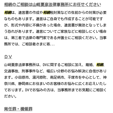
相続のご相談は山﨑夏彦法律事務所にお任せください
相続
は、遺言書の作成や
相続
税対策などの生前からの対策が必要
なものもあります。遺言はご自身でも作成することが可能です
が、形式や内容に不備があった場合、遺言書が無効となってしま
う恐れがあります。遺言についてご家族などに相談しにくい場合
は、第三者で法律の専門家である弁護士にご相談ください。当事
務所では、ご相談者さまに寄...
ＤＶ
山﨑夏彦法律事務所は、DVに関するご相談に加え、離婚、
相続
、
交通事故、刑事事件など、幅広い分野のお悩み解決に自信があり
ます。小田原市、湯河原町、南足柄市、平塚市を中心として、神
奈川県、静岡県にお住まいのお客様のお悩みに広くお応えいたし
ております。DVでお悩みの方は、当事務所までお気軽にご相談く
ださい。
背任罪・横領罪