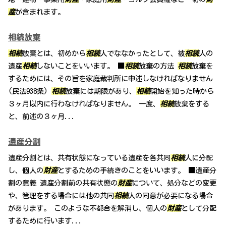
産
が含まれます。
相続放棄
相続
放棄とは、初めから
相続
人でななかったとして、被
相続
人の
遺産
相続
しないことをいいます。 ■
相続
放棄の方法
相続
放棄を
するためには、その旨を家庭裁判所に申述しなければなりません
(民法938条)
相続
放棄には期限があり、
相続
開始を知った時から
３ヶ月以内に行わなければなりません。 一度、
相続
放棄をする
と、前述の３ヶ月...
遺産分割
遺産分割とは、共有状態になっている遺産を各共同
相続
人に分配
し、個人の
財産
とするための手続きのことをいいます。 ■遺産分
割の意義 遺産分割前の共有状態の
財産
について、処分などの変更
や、管理をする場合には他の共同
相続
人の同意が必要になる場合
があります。 このような不都合を解消し、個人の
財産
として分配
するために行います...