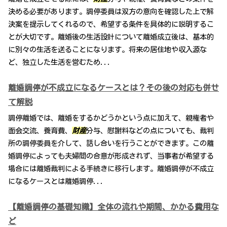
決める必要があります。調停委員は双方の意向を確認した上で解
決案を提示してくれるので、希望する条件を具体的に説明するこ
とが大切です。離婚後の生活設計について離婚成立後は、基本的
に別々の生活を送ることになります。将来の居住地や収入源な
ど、独立した生活を営むため...
離婚調停が不成立になるケースとは？その後の対応も併せ
て解説
調停離婚では、離婚をするかどうかという点に加えて、親権者や
面会交流、養育費、
財産
分与、慰謝料などの点についても、裁判
所の調停委員を介して、話し合いを行うことができます。この離
婚調停によっても夫婦間の合意が形成されず、当事者が希望する
場合には離婚裁判による手続きに移行します。離婚調停が不成立
になるケースとは離婚調停...
【離婚調停の基礎知識】全体の流れや期間、かかる費用な
ど