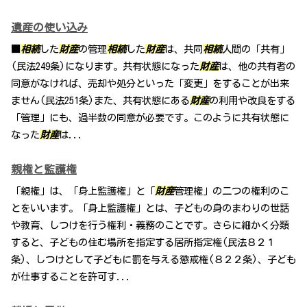
遺産の使い込み
■
相続
した
財産
の管理
相続
した
財産
は、共同
相続
人間の「共有」
(民法249条)になります。共有状態になった
財産
は、他の共有者の
同意がなければ、売却や処分といった「変更」をすることが出来
ません(民法251条)また、共有状態にある
財産
の利用や改良をする
「管理」にも、過半数の同意が必要です。このように共有状態に
なった
財産
は...
親権と監護権
「親権」は、「身上監護権」と「
財産
管理権」の二つの権利のこ
とをいいます。「身上監護権」とは、子どもの身のまわりの世話
や教育、しつけを行う権利・義務のことです。さらに細かく分類
すると、子どもの住む場所を指定する居所指定権(民法８２１
条)、しつけとして子どもに罰を与える懲戒権(８２２条)、子ども
が仕事することを許可す...