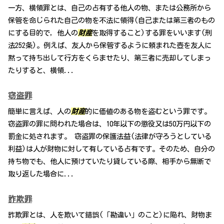
一方、横領罪とは、自己の占有する他人の物、または公務所から
保管を命じられた自己の物を不法に領得(自己または第三者のもの
にする目的で，他人の
財産
を取得すること)する罪をいいます(刑
法252条)。例えば、友人から保管するように頼まれた壺を友人に
黙って持ち出して行方をくらませたり、第三者に売却してしまっ
たりすると、横領...
窃盗罪
簡単に言えば、人の
財産
的に価値のある物を盗むという罪です。
窃盗罪の罪に問われた場合は、10年以下の懲役又は50万円以下の
罰金に処されます。 窃盗罪の保護法益(法律が守ろうとしている
利益)は人が財物に対して有している占有です。そのため、自分の
持ち物でも、他人に預けていたり貸している際、相手から無断で
取り返した場合に...
詐欺罪
詐欺罪とは、人を欺いて錯誤(「勘違い」のこと)に陥れ、財物ま