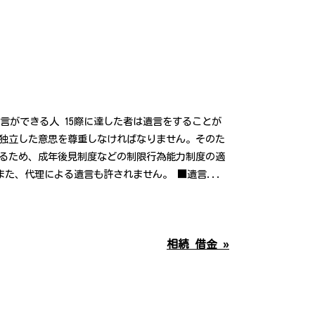
■遺言ができる人 15際に達した者は遺言をすることが
独立した意思を尊重しなければなりません。そのた
るため、成年後見制度などの制限行為能力制度の適
)また、代理による遺言も許されません。 ■遺言...
相続 借金 »