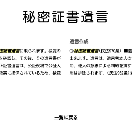
秘密証書遺言
遺言作成
密証書遺言
に限られます。検認の
③
秘密証書遺言
(民法970条) 
を確認し、その後、その遺言書が
出来ます。遺言は、遺言者本人の
正証書遺言は、公証役場で公証人
め、他人の意思による制約を排す
確実に担保されているため、検認
用は排除されます。(民法962条
一覧に戻る