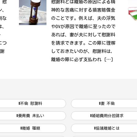
、慰
慰謝料とは離婚の原因による精
ン、
神的な苦痛に対する損害賠償金
割な
のことです。例えば、夫の浮気
は、
やDVが原因で離婚に至ったので
・
あれば、妻が夫に対して慰謝料
につ
を請求できます。この際に理解
慰謝
しておきたいのが、慰謝料は，
離婚の際に必ず支払われ […]
#不倫 慰謝料
#妻 不倫
#養育費 未払い
#婚姻費用分担請求
#離婚 種類
#協議離婚とは