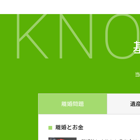
KN
当
離婚問題
遺
離婚とお金