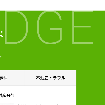
DGE
ド
。
事件
不動産トラブル
財産分与