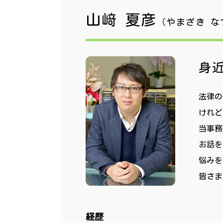
山﨑 夏彦
（やまざき な
身
法律の
けれど
当事務
お話を
悩みを
皆さま
経歴