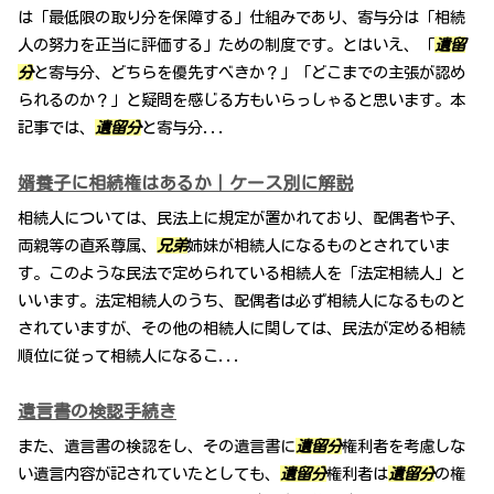
は「最低限の取り分を保障する」仕組みであり、寄与分は「相続
人の努力を正当に評価する」ための制度です。とはいえ、「
遺留
分
と寄与分、どちらを優先すべきか？」「どこまでの主張が認め
られるのか？」と疑問を感じる方もいらっしゃると思います。本
記事では、
遺留分
と寄与分...
婿養子に相続権はあるか｜ケース別に解説
相続人については、民法上に規定が置かれており、配偶者や子、
両親等の直系尊属、
兄弟
姉妹が相続人になるものとされていま
す。このような民法で定められている相続人を「法定相続人」と
いいます。法定相続人のうち、配偶者は必ず相続人になるものと
されていますが、その他の相続人に関しては、民法が定める相続
順位に従って相続人になるこ...
遺言書の検認手続き
また、遺言書の検認をし、その遺言書に
遺留分
権利者を考慮しな
い遺言内容が記されていたとしても、
遺留分
権利者は
遺留分
の権