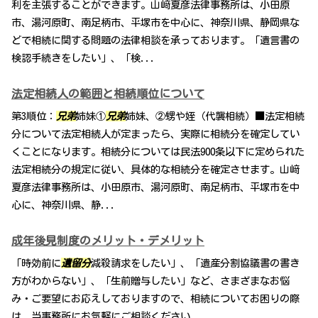
利を主張することができます。山﨑夏彦法律事務所は、小田原
市、湯河原町、南足柄市、平塚市を中心に、神奈川県、静岡県な
どで相続に関する問題の法律相談を承っております。「遺言書の
検認手続きをしたい」、「検...
法定相続人の範囲と相続順位について
第3順位：
兄弟
姉妹①
兄弟
姉妹、②甥や姪（代襲相続）■法定相続
分について法定相続人が定まったら、実際に相続分を確定してい
くことになります。相続分については民法900条以下に定められた
法定相続分の規定に従い、具体的な相続分を確定させます。山﨑
夏彦法律事務所は、小田原市、湯河原町、南足柄市、平塚市を中
心に、神奈川県、静...
成年後見制度のメリット・デメリット
「時効前に
遺留分
減殺請求をしたい」、「遺産分割協議書の書き
方がわからない」、「生前贈与したい」など、さまざまなお悩
み・ご要望にお応えしておりますので、相続についてお困りの際
は、当事務所にお気軽にご相談ください。