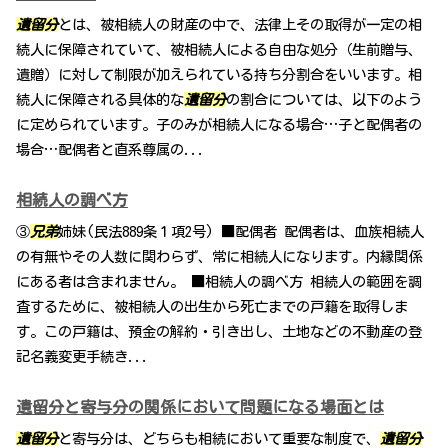
遺留分
とは、被相続人の財産の中で、法律上その取得が一定の相
続人に保障されていて、被相続人による自由な処分（生前贈与、
遺贈）に対して制限が加えられている持ち分割合をいいます。相
続人に保障される具体的な
遺留分
の割合については、以下のよう
に定められています。子のみが相続人になる場合…子と配偶者の
場合…配偶者と直系尊属の...
相続人の調べ方
③
兄弟
姉妹(民法889条１項2号) ■配偶者 配偶者は、血族相続人
の有無やその人数に関わらず、常に相続人になります。内縁関係
にある者は含まれません。 ■相続人の調べ方 相続人の範囲を調
査するために、被相続人の出生から死亡までの戸籍を取得しま
す。この戸籍は、預金の解約・引き出し、土地などの不動産の登
記名義変更手続き...
遺留分と寄与分の関係において問題になる場面とは
遺留分
と寄与分は、どちらも相続において重要な制度で、
遺留分