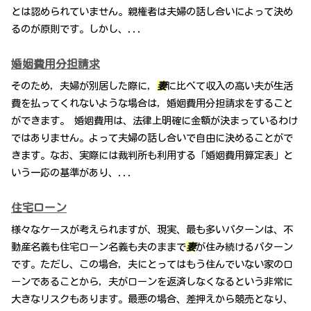
とは認められていません。親権者は夫婦の話し合いによって決め
るのが原則です。しかし、...
婚姻費用分担請求
そのため，夫婦が別居した際に，
妻
に比べて収入の高い夫が生活
費を払ってくれないような場合は，婚姻費用分担請求をすること
ができます。 婚姻費用は、法律上明確に金額が決まっているわけ
ではありません。よって夫婦の話し合いで自由に決めることがで
きます。なお、実際には裁判所も利用する「婚姻費用算定表」と
いう一応の基準があり、...
住宅ローン
様々なケースが考えられますが、現実、最も多いパターンは、不
動産名義も住宅ローン名義も夫のままで
妻
が住み続けるパターン
です。ただし、この場合，夫にとってはもう住んでいない家のロ
ーンであることから，夫がローンを返済しなくなるという非常に
大きなリスクもあります。最悪の場合、差押えから競売となり、