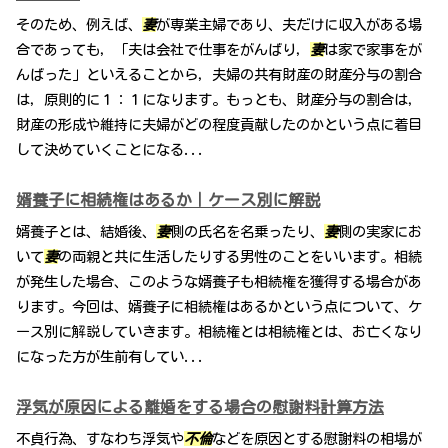
そのため、例えば、
妻
が専業主婦であり、夫だけに収入がある場
合であっても，「夫は会社で仕事をがんばり，
妻
は家で家事をが
んばった」といえることから，夫婦の共有財産の財産分与の割合
は，原則的に１：１になります。もっとも、財産分与の割合は，
財産の形成や維持に夫婦がどの程度貢献したのかという点に着目
して決めていくことになる...
婿養子に相続権はあるか｜ケース別に解説
婿養子とは、結婚後、
妻
側の氏名を名乗ったり、
妻
側の実家にお
いて
妻
の両親と共に生活したりする男性のことをいいます。相続
が発生した場合、このような婿養子も相続権を獲得する場合があ
ります。今回は、婿養子に相続権はあるかという点について、ケ
ース別に解説していきます。相続権とは相続権とは、お亡くなり
になった方が生前有してい...
浮気が原因による離婚をする場合の慰謝料計算方法
不貞行為、すなわち浮気や
不倫
などを原因とする慰謝料の相場が