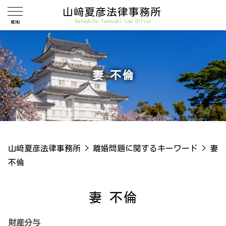
妻 不倫
山﨑夏彦法律事務所
>
離婚問題に関するキーワード
>
妻
不倫
妻 不倫
財産分与