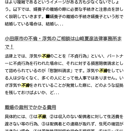
はより複雑であるというイメージがある方も少なくないでしょ
う。以下では、婿養子の離婚の際に必要な手続きと注意点を詳し
く説明していきます。■婿養子の離婚の手続き婿養子という形で
結婚している場合は、結婚し...
小田原市の不倫・浮気のご相談は山﨑夏彦法律事務所ま
で！
法律上では、浮気や
不倫
のことを「不貞行為」といい、パートナ
ーに不貞行為を行われた場合に、それに対する損害賠償請求とし
て認められているのが「慰謝料請求」です。浮気や
不倫
をしてい
る人は少なくなく、多くの人にとって他人事ではありません。い
ざ浮気や
不倫
をされていることが発覚した際に、どのような証拠
を残しておけばよいか、ど...
離婚の裁判でかかる費用
具体的には、①は
不倫
、②は収入のない配偶者に対して生活費を
渡さない等の行為、③は配偶者との連絡が取れず、生死の確認が