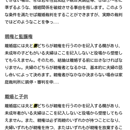
できない場合、④は若年性認知症や統合失調症等、⑤は①～④に
準ずるような、婚姻関係を破綻させる事由を指します。このよう
な条件を満たせば離婚裁判をすることができますが、実際の裁判
ではどのようなことを争っ...
親権と監護権
離婚届には夫と
妻
どちらが親権を行うのかを記入する欄があり、
未成年の子どもがいる夫婦はここを記入しないと役場から受理し
てもらえません。そのため、結論は離婚する前に出さなければな
りません。夫婦のどちらが親権者となるかは、基本的に夫婦の話
し合いによって決めます。親権者がなかなか決まらない場合は家
庭裁判所に調停・審判を申...
離婚と子供
離婚届には夫と
妻
どちらが親権を行うのかを記入する欄があり、
未成年者がいる夫婦はここを記入しないと役場から受理してもら
えません。また、親権は必ず両親のいずれかが持つことになり、
夫婦いずれもが親権を持つ、またはいずれもが親権を放棄するこ