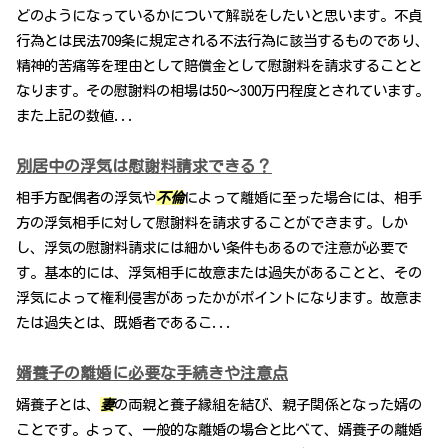
どのようになっているかについて解説をしたいと思います。不貞
行為とは民法709条に規定される不法行為に該当するものであり、
精神的苦痛等を理由として賠償金として慰謝料を請求することと
なります。その慰謝料の相場は50〜300万円程度とされています。
また上記の数値...
別居中の浮気は慰謝料請求できる？
相手方配偶者の浮気や
不倫
によって離婚に至った場合には、相手
方の浮気相手に対して慰謝料を請求することができます。しか
し、浮気の慰謝料請求には細かい条件もあるので注意が必要で
す。基本的には、浮気相手に故意または過失があることと、その
浮気によって権利侵害があったかがポイントになります。故意ま
たは過失とは、既婚者であるこ...
婿養子の離婚に必要な手続きや注意点
婿養子とは、
妻
の両親と養子縁組を結び、親子関係となった婿の
ことです。よって、一般的な離婚の場合と比べて、婿養子の離婚