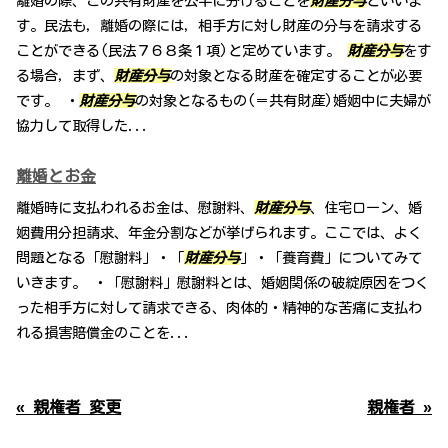
離婚の際、この共有財産を公平に分けることを
財産分与
といいま
す。民法も，離婚の際には，相手方に対し財産の分与を請求する
ことができる(民法７６８条１項)と定めています。
財産分与
をす
る場合，まず、
財産分与
の対象となる財産を確定することが必要
です。 ・
財産分与
の対象となるもの(＝共有財産)婚姻中に夫婦が
協力して取得した...
離婚とお金
離婚時に支払われるお金は、慰謝料、
財産分与
、住宅ローン、婚
姻費用分担請求、年金分割などが挙げられます。ここでは、よく
問題となる「慰謝料」・「
財産分与
」・「養育費」についてみて
いきます。 ・「慰謝料」慰謝料とは、婚姻関係の破綻原因をつく
った相手方に対して請求できる、肉体的・精神的な苦痛に支払わ
れる損害賠償金のことを...
« 親権者 変更
親権者 »