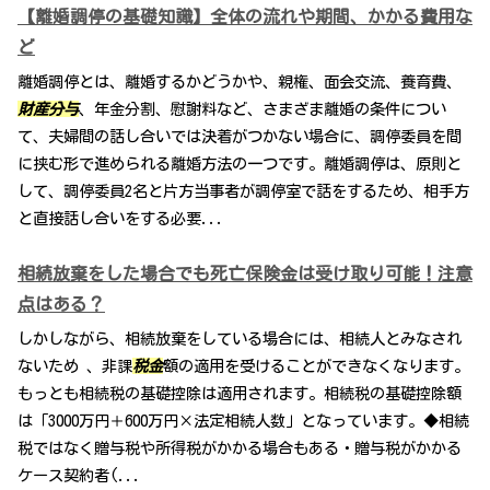
【離婚調停の基礎知識】全体の流れや期間、かかる費用な
ど
離婚調停とは、離婚するかどうかや、親権、面会交流、養育費、
財産分与
、年金分割、慰謝料など、さまざま離婚の条件につい
て、夫婦間の話し合いでは決着がつかない場合に、調停委員を間
に挟む形で進められる離婚方法の一つです。離婚調停は、原則と
して、調停委員2名と片方当事者が調停室で話をするため、相手方
と直接話し合いをする必要...
相続放棄をした場合でも死亡保険金は受け取り可能！注意
点はある？
しかしながら、相続放棄をしている場合には、相続人とみなされ
ないため 、非課
税金
額の適用を受けることができなくなります。
もっとも相続税の基礎控除は適用されます。相続税の基礎控除額
は「3000万円＋600万円×法定相続人数」となっています。◆相続
税ではなく贈与税や所得税がかかる場合もある・贈与税がかかる
ケース契約者(...