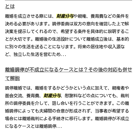
とは
離婚を成立させる際には、
財産分与
や親権、養育費などの条件を
決める必要があります。調停委員は双方の意向を確認した上で解
決案を提示してくれるので、希望する条件を具体的に説明するこ
とが大切です。離婚後の生活設計について離婚成立後は、基本的
に別々の生活を送ることになります。将来の居住地や収入源な
ど、独立した生活を営むため...
離婚調停が不成立になるケースとは？その後の対応も併せ
て解説
調停離婚では、離婚をするかどうかという点に加えて、親権者や
面会交流、養育費、
財産分与
、慰謝料などの点についても、裁判
所の調停委員を介して、話し合いを行うことができます。この離
婚調停によっても夫婦間の合意が形成されず、当事者が希望する
場合には離婚裁判による手続きに移行します。離婚調停が不成立
になるケースとは離婚調停...