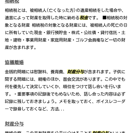
相続税
相続税とは、被相続人(亡くなった方)の遺産相続をした場合や、
遺言によって財産を取得した時に納める
税金
です。 ■相続税の対
象となる財産 相続税の対象となる財産には、被相続人の死亡の日
に所有していた現金・銀行預貯金・株式・公社債・貸付信託・土
地・建物・事業用財産・家庭用財産・ゴルフ会員権など一切の財
産が含まれます。
協議離婚
金銭的問題には慰謝料、養育費、
財産分与
が含まれます。子供に
関する問題には、親権のほか、面会交流があります。この中でも
何を優先して決定していくか、順位をつけて話し合いを行いま
す。・重要事項の記録後でもめないため、話し合った内容は必ず
記録に残しておきましょう。メモを取っておく、ボイスレコーダ
ーで録音しておくなど、方法...
財産分与