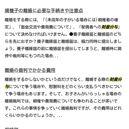
婿養子の離婚に必要な手続きや注意点
離婚をする際には、「(未成年の子がいる場合には)親権者の確
定」、「面会交流や養育費について」、「配偶者への
財産分与
」
について決めなければいけません。●養子離縁届と離婚届のどち
らを先に出すか？養子離縁届と離婚届は、極力同時に提出しまし
ょう。養子離縁届の前に離婚届を提出してしまうと、離婚時に調
停や裁判等にもつれた場合...
離婚の裁判でかかる費用
離婚をするかしないかという点だけでなく、離婚する際の
財産分
与
について争う場合や、慰謝料をどのくらい支払うべきかについ
て争う場合もあります。そして、お子さんがいらっしゃる場合の
離婚裁判では、親権や養育費についても争われることが多いで
す。これらの事情を争っていく離婚裁判ですが、その費用はどれ
くらいかかるのでしょうか。...