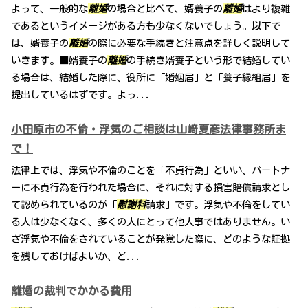
よって、一般的な
離婚
の場合と比べて、婿養子の
離婚
はより複雑
であるというイメージがある方も少なくないでしょう。以下で
は、婿養子の
離婚
の際に必要な手続きと注意点を詳しく説明して
いきます。■婿養子の
離婚
の手続き婿養子という形で結婚してい
る場合は、結婚した際に、役所に「婚姻届」と「養子縁組届」を
提出しているはずです。よっ...
小田原市の不倫・浮気のご相談は山﨑夏彦法律事務所ま
で！
法律上では、浮気や不倫のことを「不貞行為」といい、パートナ
ーに不貞行為を行われた場合に、それに対する損害賠償請求とし
て認められているのが「
慰謝料
請求」です。浮気や不倫をしてい
る人は少なくなく、多くの人にとって他人事ではありません。い
ざ浮気や不倫をされていることが発覚した際に、どのような証拠
を残しておけばよいか、ど...
離婚の裁判でかかる費用