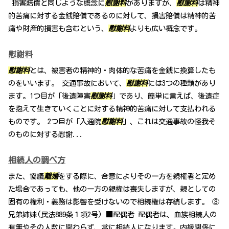
損害賠償と同じような概念に
慰謝料
がありますが、
慰謝料
は精神
的苦痛に対する金銭賠償であるのに対して、損害賠償は精神的苦
痛や財産的損害も含むという、
慰謝料
よりも広い概念です。
慰謝料
慰謝料
とは、被害者の精神的・肉体的な苦痛を金銭に換算したも
のをいいます。 交通事故において、
慰謝料
には3つの種類があり
ます。1つ目が「後遺障害
慰謝料
」であり、簡単に言えば、後遺症
を抱えて生きていくことに対する精神的苦痛に対して支払われる
ものです。 2つ目が「入通院
慰謝料
」、これは交通事故の怪我そ
のものに対する慰謝...
相続人の調べ方
また、協議
離婚
をする際に、合意によりその一方を親権者と定め
た場合であっても、他の一方の親権は喪失しますが、親としての
固有の権利・義務は影響を受けないので相続権は存続します。 ③
兄弟姉妹(民法889条１項2号) ■配偶者 配偶者は、血族相続人の
有無やその人数に関わらず、常に相続人になります。内縁関係に