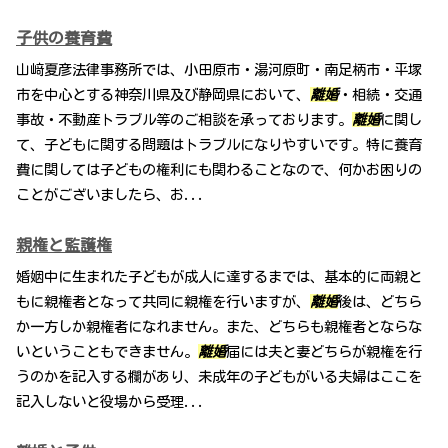
子供の養育費
山﨑夏彦法律事務所では、小田原市・湯河原町・南足柄市・平塚
市を中心とする神奈川県及び静岡県において、
離婚
・相続・交通
事故・不動産トラブル等のご相談を承っております。
離婚
に関し
て、子どもに関する問題はトラブルになりやすいです。特に養育
費に関しては子どもの権利にも関わることなので、何かお困りの
ことがございましたら、お...
親権と監護権
婚姻中に生まれた子どもが成人に達するまでは、基本的に両親と
もに親権者となって共同に親権を行いますが、
離婚
後は、どちら
か一方しか親権者になれません。また、どちらも親権者とならな
いということもできません。
離婚
届には夫と妻どちらが親権を行
うのかを記入する欄があり、未成年の子どもがいる夫婦はここを
記入しないと役場から受理...