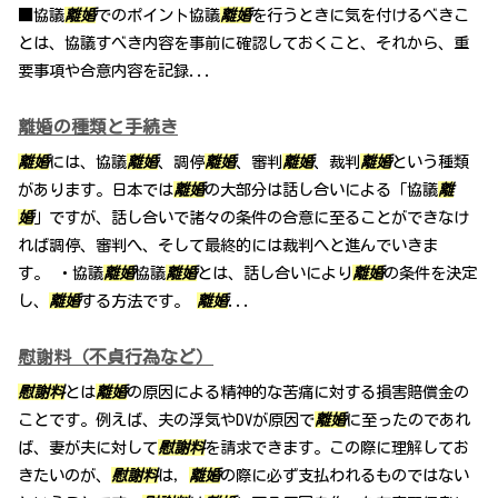
■協議
離婚
でのポイント協議
離婚
を行うときに気を付けるべきこ
とは、協議すべき内容を事前に確認しておくこと、それから、重
要事項や合意内容を記録...
離婚の種類と手続き
離婚
には、協議
離婚
、調停
離婚
、審判
離婚
、裁判
離婚
という種類
があります。日本では
離婚
の大部分は話し合いによる「協議
離
婚
」ですが、話し合いで諸々の条件の合意に至ることができなけ
れば調停、審判へ、そして最終的には裁判へと進んでいきま
す。 ・協議
離婚
協議
離婚
とは、話し合いにより
離婚
の条件を決定
し、
離婚
する方法です。
離婚
...
慰謝料（不貞行為など）
慰謝料
とは
離婚
の原因による精神的な苦痛に対する損害賠償金の
ことです。例えば、夫の浮気やDVが原因で
離婚
に至ったのであれ
ば、妻が夫に対して
慰謝料
を請求できます。この際に理解してお
きたいのが、
慰謝料
は，
離婚
の際に必ず支払われるものではない