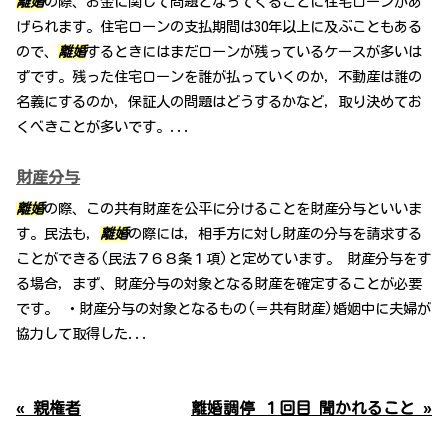
離婚
の際、お金に関して問題となってくることに住宅ローンがあ
げられます。住宅ローンの支払期間は30年以上に及ぶこともある
ので、
離婚
するときにはまだローンが残っているケースが多いは
ずです。残った住宅ローンを誰が払っていくのか，不動産は誰の
名義にするのか，保証人の問題はどうするかなど，取り決めてお
くべきことが多いです。...
財産分与
離婚
の際、この共有財産を公平に分けることを財産分与といいま
す。民法も，
離婚
の際には，相手方に対し財産の分与を請求する
ことができる(民法７６８条１項)と定めています。 財産分与をす
る場合，まず、財産分与の対象となる財産を確定することが必要
です。 ・財産分与の対象となるもの(＝共有財産)婚姻中に夫婦が
協力して取得した...
« 親権者
離婚調停 １回目 聞かれること »