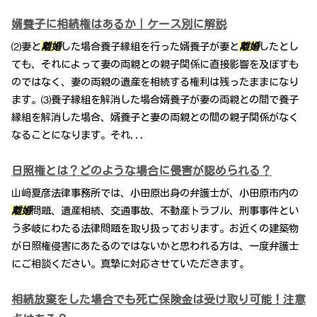
婿養子に相続権はあるか｜ケース別に解説
⑵妻と
離婚
した場合養子縁組を行った婿養子が妻と
離婚
したとし
ても、それによって妻の両親との親子関係に直接影響を及ぼすも
のではなく、妻の両親の遺産を相続する権利は残ったままになり
ます。⑶養子縁組を解消した場合婿養子が妻の両親との間で養子
縁組を解消した場合、婿養子と妻の両親との間の親子関係がなく
なることになります。それ...
日照権とは？どのような場合に侵害が認められる？
山﨑夏彦法律事務所では、小田原出身の弁護士が、小田原市内の
離婚
問題、遺産相続、交通事故、不動産トラブル、刑事事件とい
う多岐にわたる法律問題を取り扱っております。お近くの建築物
が日照権侵害にあたるのではないかと思われる方は、一度弁護士
にご相談ください。真摯に対応させていただきます。
相続放棄をした場合でも死亡保険金は受け取り可能！注意