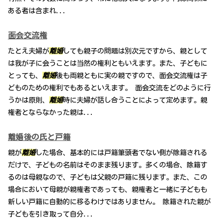
ある者は含まれ...
面会交流権
たとえ夫婦が
離婚
しても親子の問題は別次元ですから、親として
は我が子に会うことは当然の権利ともいえます。また、子どもに
とっても、
離婚
後も両親ともに実の親ですので、面会交流権は子
どものための権利でもあるといえます。 面会交流をどのように行
うかは原則、
離婚
時に夫婦が話し合うことによって定めます。親
権者とならなかった親は...
離婚後の氏と戸籍
親が
離婚
した場合、基本的には戸籍筆頭者でない側が除籍される
だけで、子どもの名前はそのまま残ります。多くの場合、除籍す
るのは母親なので、子どもは父親の戸籍に残ります。また、この
場合において母親が親権者であっても、親権者と一緒に子どもも
新しい戸籍に自動的に移るわけではありません。 除籍された親が
子どもを引き取って自分...