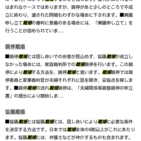
はまれなケースではありますが、調停があと少しのところで不成
立に終わり、遺された問題もわずかな場合に下されます。■異議
申し立て
離婚
の審判に意義のある場合には、「異議申し立て」を
行うことが認められていま...
調停離婚
■調停
離婚
とは話し合いでの合意が見込めず、協議
離婚
が成立し
なかった場合には、家庭裁判所での
離婚
調停を行います。この調
停により
離婚
する方法を、調停
離婚
と言います。
離婚
調停では調
停委員と家事裁判官が夫婦それぞれに話を聞き、妥協点を探しま
す。■調停
離婚
の流れ
離婚
調停は、「夫婦関係等調整調停の申立
書」の提出により開始しま...
協議離婚
■協議
離婚
とは協議
離婚
とは、話し合いにより
離婚
に必要な条件
を決定する方法です。日本では
離婚
全体の9割以上がこれにあたり
ます。協議
離婚
には、弁護士などが仲介するものも含まれます。