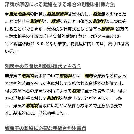
浮気が原因による離婚をする場合の慰謝料計算方法
◆
離婚
慰謝料
の計算式
離婚
慰謝料
は具体的に、
離婚
原因を作った
ことに対する
慰謝料
と、
離婚
すること自体への
慰謝料
の二つに分
けることができます。具体的な計算式としては基本
慰謝料
120万円
＋請求相手の年収の3％×実質的婚姻年数(1ー20)×有責度(0-
1)×調整係数(1.3-0.となります。有責度に関しては、高ければ高
いほ...
別居中の浮気は慰謝料請求できる？
■浮気の
慰謝料
請求について
慰謝料
とは、
離婚
や浮気などによっ
て精神的苦痛を被った者に対して支払われる金銭での賠償です。
相手方配偶者の浮気や不倫によって
離婚
に至った場合には、相手
方の浮気相手に対して
慰謝料
を請求することができます。しか
し、浮気の
慰謝料
請求には細かい条件もあるので注意が必要で
す。基本的には、浮気相手に故...
婿養子の離婚に必要な手続きや注意点