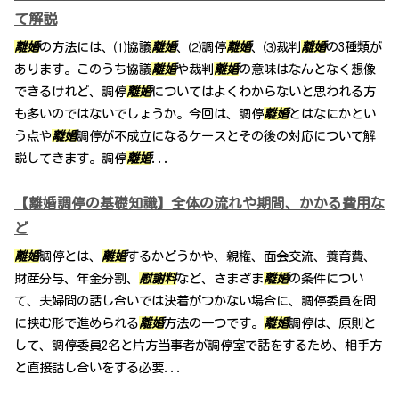
て解説
離婚
の方法には、⑴協議
離婚
、⑵調停
離婚
、⑶裁判
離婚
の3種類が
あります。このうち協議
離婚
や裁判
離婚
の意味はなんとなく想像
できるけれど、調停
離婚
についてはよくわからないと思われる方
も多いのではないでしょうか。今回は、調停
離婚
とはなにかとい
う点や
離婚
調停が不成立になるケースとその後の対応について解
説してきます。調停
離婚
...
【離婚調停の基礎知識】全体の流れや期間、かかる費用な
ど
離婚
調停とは、
離婚
するかどうかや、親権、面会交流、養育費、
財産分与、年金分割、
慰謝料
など、さまざま
離婚
の条件につい
て、夫婦間の話し合いでは決着がつかない場合に、調停委員を間
に挟む形で進められる
離婚
方法の一つです。
離婚
調停は、原則と
して、調停委員2名と片方当事者が調停室で話をするため、相手方
と直接話し合いをする必要...