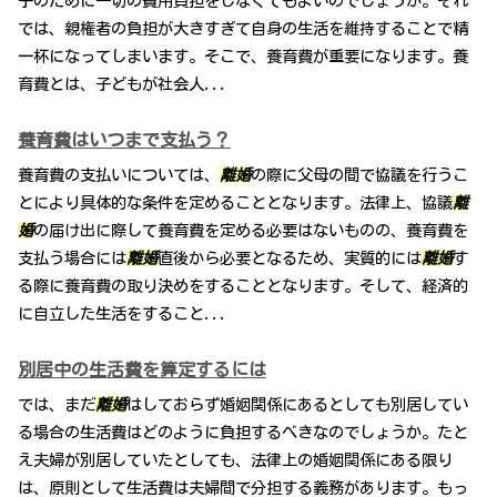
子のために一切の費用負担をしなくてもよいのでしょうか。それ
では、親権者の負担が大きすぎて自身の生活を維持することで精
一杯になってしまいます。そこで、養育費が重要になります。養
育費とは、子どもが社会人...
養育費はいつまで支払う？
養育費の支払いについては、
離婚
の際に父母の間で協議を行うこ
とにより具体的な条件を定めることとなります。法律上、協議
離
婚
の届け出に際して養育費を定める必要はないものの、養育費を
支払う場合には
離婚
直後から必要となるため、実質的には
離婚
す
る際に養育費の取り決めをすることとなります。そして、経済的
に自立した生活をすること...
別居中の生活費を算定するには
では、まだ
離婚
はしておらず婚姻関係にあるとしても別居してい
る場合の生活費はどのように負担するべきなのでしょうか。たと
え夫婦が別居していたとしても、法律上の婚姻関係にある限り
は、原則として生活費は夫婦間で分担する義務があります。もっ