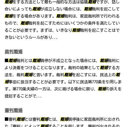
離婚
をする方法として最も一般的な方法は協議
離婚
ですが、話し
合いによっても
離婚
が成立しない場合には、
離婚
裁判を起こして
離婚
をする場合があります。
離婚
裁判は、家庭裁判所で行われる
もので、
離婚
裁判を起こすためにはいくつかの条件を満たしてい
ることが必要です。まずは、いきなり
離婚
裁判を起こすことはで
きないというルールがあり...
裁判離婚
■
離婚
裁判とは
離婚
調停が不成立となった場合には、
離婚
裁判に
より決着をつけることになります。裁判の結果として
離婚
する方
法を、裁判
離婚
と言います。裁判
離婚
を起こすには、民法上の
離
婚
事由に該当することが必要です。以下に民法第770条を引用しま
す。第770条夫婦の一方は、次に掲げる場合に限り、
離婚
の訴えを
提起することがで...
審判離婚
■審判
離婚
とは審判
離婚
とは、
離婚
調停後に家庭裁判所に出され
た「審判」によって
離婚
することを指します。審判が出されるの