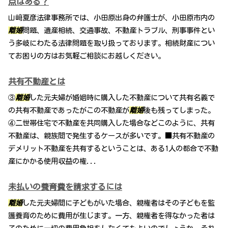
点はある？
山﨑夏彦法律事務所では、小田原出身の弁護士が、小田原市内の
離婚
問題、遺産相続、交通事故、不動産トラブル、刑事事件とい
う多岐にわたる法律問題を取り扱っております。相続財産につい
てお困りの方はお気軽ご相談にお越しください。
共有不動産とは
③
離婚
した元夫婦が婚姻時に購入した不動産について共有名義で
の共有不動産であったがこの不動産が
離婚
後も残ってしまった。
④二世帯住宅で不動産を共同購入した場合などこのように、共有
不動産は、親族間で発生するケースが多いです。■共有不動産の
デメリット不動産を共有するということは、ある1人の都合で不動
産にかかる使用収益の権...
未払いの養育費を請求するには
離婚
した元夫婦間に子どもがいた場合、親権者はその子どもを監
護養育のために費用が生じます。一方、親権者を得なかった者は