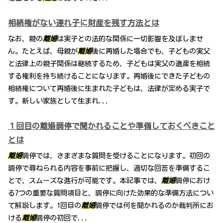
相続権がない連れ子に財産を残す方法とは
なお、親の
離婚
は実子との法的な関係に一切影響を及ぼしませ
ん。たとえば、母親が
離婚
後に再婚した場合でも、子どもの実父
と法律上の親子関係は継続するため、子どもは実父の遺産を相続
する権利を持ち続けることになります。再婚後にできた子どもの
相続権について再婚後に生まれた子どもは、法律が定める実子で
す。新しい家族として生まれ...
１回目の離婚調停で聞かれることや準備しておくべきこと
とは
離婚
調停では、さまざまな質問を受けることになります。初回の
調停で尋ねられる内容を事前に把握し、適切な回答を準備するこ
とで、スムーズな進行が可能です。本記事では、
離婚
調停におけ
る7つの重要な質問項目と、調停に向けた効果的な準備方法につい
て解説します。1回目の
離婚
調停では何を聞かれるのか裁判所にお
ける
離婚
調停の初回で...