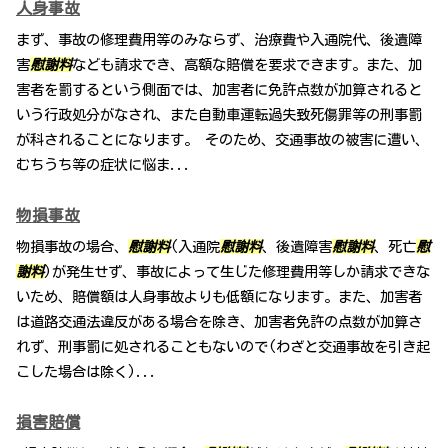
人身事故
まず、事故の修理費用等のみならず、治療費や入通院代、後遺障
害
慰謝料
なども請求でき、高額な賠償を要求できます。また、加
害者を罰するという側面では、加害者に免許点数が加算されると
いう行政処分がなされ、また自動車運転過失致死傷罪等の刑事罰
が科されることになります。 そのため、交通事故の被害に遭い、
むちうち等の症状に悩ま...
物損事故
物損事故の場合、
慰謝料
(入通院
慰謝料
、後遺障害
慰謝料
、死亡
慰
謝料
)が発生せず、事故によって生じた修理費用等しか請求できな
いため、賠償額は人身事故よりも低額になります。また、加害者
は道路交通法違反がある場合を除き、加害者免許の点数が加算さ
れず、刑事罰に処されることもないので(わざと交通事故を引き起
こした場合は除く)...
損害賠償