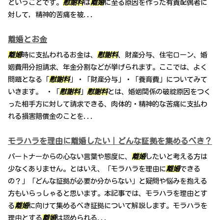
ということです。
慰謝料
は
離婚
に至る原因を作った有責配偶者に
対して，精神的苦痛を被...
離婚とお金
離婚
時に支払われるお金は、
慰謝料
、財産分与、住宅ローン、婚
姻費用分担請求、年金分割などが挙げられます。ここでは、よく
問題となる「
慰謝料
」・「財産分与」・「養育費」についてみて
いきます。 ・「
慰謝料
」
慰謝料
とは、婚姻関係の破綻原因をつく
った相手方に対して請求できる、肉体的・精神的な苦痛に支払わ
れる損害賠償金のことを...
モラハラを理由に離婚したい｜どんな証拠を集めるべき？
パートナーからの心ない言葉や態度に、
離婚
したいと考える方は
少なくありません。とはいえ、「モラハラを理由に
離婚
できる
の？」「どんな証拠が必要か分からない」と疑問や悩みを抱える
方もいらっしゃると思います。本記事では、モラハラを理由とす
る
離婚
に向けて集めるべき証拠について解説します。モラハラを
理由とする
離婚
は認められる...