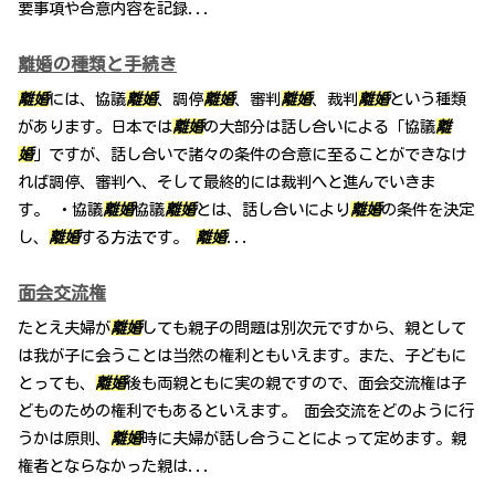
要事項や合意内容を記録...
離婚の種類と手続き
離婚
には、協議
離婚
、調停
離婚
、審判
離婚
、裁判
離婚
という種類
があります。日本では
離婚
の大部分は話し合いによる「協議
離
婚
」ですが、話し合いで諸々の条件の合意に至ることができなけ
れば調停、審判へ、そして最終的には裁判へと進んでいきま
す。 ・協議
離婚
協議
離婚
とは、話し合いにより
離婚
の条件を決定
し、
離婚
する方法です。
離婚
...
面会交流権
たとえ夫婦が
離婚
しても親子の問題は別次元ですから、親として
は我が子に会うことは当然の権利ともいえます。また、子どもに
とっても、
離婚
後も両親ともに実の親ですので、面会交流権は子
どものための権利でもあるといえます。 面会交流をどのように行
うかは原則、
離婚
時に夫婦が話し合うことによって定めます。親
権者とならなかった親は...