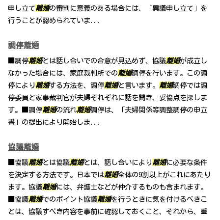
申し立て
離婚
の審判に意義のある場合には、「異議申し立て」を
行うことが認められていま...
調停離婚
■調停
離婚
とは話し合いでの合意が見込めず、協議
離婚
が成立し
なかった場合には、家庭裁判所での
離婚
調停を行います。この調
停により
離婚
する方法を、調停
離婚
と言います。
離婚
調停では調
停委員と家事裁判官が夫婦それぞれに話を聞き、妥協点を探しま
す。■調停
離婚
の流れ
離婚
調停は、「夫婦関係等調整調停の申立
書」の提出により開始しま...
協議離婚
■協議
離婚
とは協議
離婚
とは、話し合いにより
離婚
に必要な条件
を決定する方法です。日本では
離婚
全体の9割以上がこれにあたり
ます。協議
離婚
には、弁護士などが仲介するものも含まれます。
■協議
離婚
でのポイント協議
離婚
を行うときに気を付けるべきこ
とは、協議すべき内容を事前に確認しておくこと、それから、重