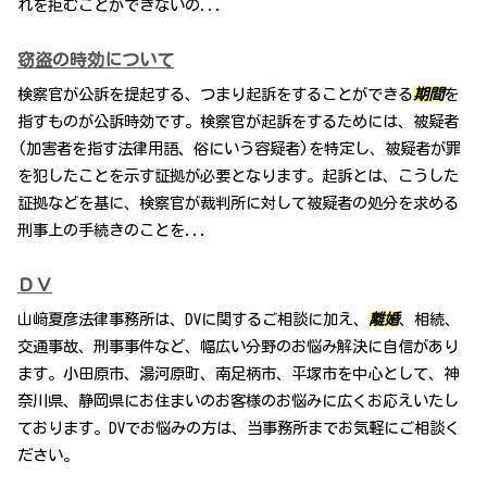
れを拒むことができないの...
窃盗の時効について
検察官が公訴を提起する、つまり起訴をすることができる
期間
を
指すものが公訴時効です。検察官が起訴をするためには、被疑者
(加害者を指す法律用語、俗にいう容疑者)を特定し、被疑者が罪
を犯したことを示す証拠が必要となります。起訴とは、こうした
証拠などを基に、検察官が裁判所に対して被疑者の処分を求める
刑事上の手続きのことを...
ＤＶ
山﨑夏彦法律事務所は、DVに関するご相談に加え、
離婚
、相続、
交通事故、刑事事件など、幅広い分野のお悩み解決に自信があり
ます。小田原市、湯河原町、南足柄市、平塚市を中心として、神
奈川県、静岡県にお住まいのお客様のお悩みに広くお応えいたし
ております。DVでお悩みの方は、当事務所までお気軽にご相談く
ださい。