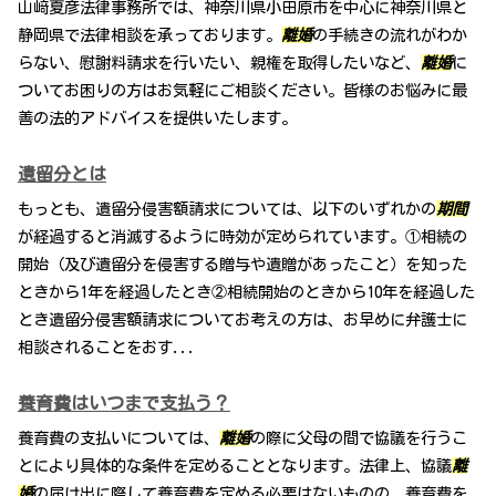
山﨑夏彦法律事務所では、神奈川県小田原市を中心に神奈川県と
静岡県で法律相談を承っております。
離婚
の手続きの流れがわか
らない、慰謝料請求を行いたい、親権を取得したいなど、
離婚
に
ついてお困りの方はお気軽にご相談ください。皆様のお悩みに最
善の法的アドバイスを提供いたします。
遺留分とは
もっとも、遺留分侵害額請求については、以下のいずれかの
期間
が経過すると消滅するように時効が定められています。①相続の
開始（及び遺留分を侵害する贈与や遺贈があったこと）を知った
ときから1年を経過したとき②相続開始のときから10年を経過した
とき遺留分侵害額請求についてお考えの方は、お早めに弁護士に
相談されることをおす...
養育費はいつまで支払う？
養育費の支払いについては、
離婚
の際に父母の間で協議を行うこ
とにより具体的な条件を定めることとなります。法律上、協議
離
婚
の届け出に際して養育費を定める必要はないものの、養育費を