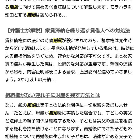
る
離婚
に向けて集めるべき証拠について解説します。モラハラを
理由とする
離婚
は認められる...
【弁護士が解説】家賃滞納を繰り返す賃借人への対処法
賃料債権には法定の時効
期間
が設定されており、請求権は発生時
から5年で消滅します。長期の未納が発生している場合は、時効に
よる債権消滅を防ぐため、速やかな対応が不可欠です。まとめ家
賃の滞納が発生した際は、段階的な対応が重要です。督促の連絡
から始め、内容証明郵便による請求、直接訪問と進めていきまし
ょう。3か月以上の滞納...
相続権がない連れ子に財産を残す方法とは
なお、親の
離婚
は実子との法的な関係に一切影響を及ぼしませ
ん。たとえば、母親が
離婚
後に再婚した場合でも、子どもの実父
と法律上の親子関係は継続するため、子どもは実父の遺産を相続
する権利を持ち続けることになります。再婚後にできた子どもの
相続権について再婚後に生まれた子どもは、法律が定める実子で