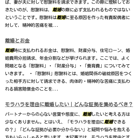
ば、妻が夫に対して慰謝料を請求できます。この際に理解してお
きたいのが、慰謝料は，
離婚
の際に必ず支払われるものではない
ということです。慰謝料は
離婚
に至る原因を作った有責配偶者に
対して，精神的苦痛を被...
離婚とお金
離婚
時に支払われるお金は、慰謝料、財産分与、住宅ローン、婚
姻費用分担請求、年金分割などが挙げられます。ここでは、よく
問題となる「慰謝料」・「財産分与」・「養育費」についてみて
いきます。 ・「慰謝料」慰謝料とは、婚姻関係の破綻原因をつく
った相手方に対して請求できる、肉体的・精神的な苦痛に支払わ
れる損害賠償金のことを...
モラハラを理由に離婚したい｜どんな証拠を集めるべき？
パートナーからの心ない言葉や態度に、
離婚
したいと考える方は
少なくありません。とはいえ、「モラハラを理由に
離婚
できる
の？」「どんな証拠が必要か分からない」と疑問や悩みを抱える
方もいらっしゃると思います。本記事では、モラハラを理由とす