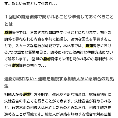
す。新しい家族として生まれ...
１回目の離婚調停で聞かれることや準備しておくべきこと
とは
離婚
調停では、さまざまな質問を受けることになります。初回の
調停で尋ねられる内容を事前に把握し、適切な回答を準備するこ
とで、スムーズな進行が可能です。本記事では、
離婚
調停におけ
る7つの重要な質問項目と、調停に向けた効果的な準備方法につい
て解説します。1回目の
離婚
調停では何を聞かれるのか裁判所にお
ける
離婚
調停の初回で...
連絡が取れない・連絡を無視する相続人がいる場合の対処
法
相続人が長
期間
行方不明で、生死が不明な場合は、家庭裁判所に
失踪宣告の申立てを行うことができます。失踪宣告が認められる
と、行方不明の相続人は死亡したものとみなされ、相続手続きを
進めることが可能です。相続人が連絡を無視する場合の対処法相