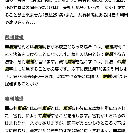
間の「共有」(民法249条)になります。共有状態になった財産は、
他の共有者の同意がなければ、売却や処分といった「変更」をす
ることが出来ません(民法251条)また、共有状態にある財産の利用
や改良をする...
裁判離婚
■
離婚
裁判とは
離婚
調停が不成立となった場合には、
離婚
裁判に
より決着をつけることになります。裁判の結果として
離婚
する方
法を、裁判
離婚
と言います。裁判
離婚
を起こすには、民法上の
離
婚
事由に該当することが必要です。以下に民法第770条を引用しま
す。第770条夫婦の一方は、次に掲げる場合に限り、
離婚
の訴えを
提起することがで...
審判離婚
■審判
離婚
とは審判
離婚
とは、
離婚
調停後に家庭裁判所に出され
た「審判」によって
離婚
することを指します。審判が出されるの
はまれなケースではありますが、調停があと少しのところで不成
立に終わり、遺された問題もわずかな場合に下されます。■異議