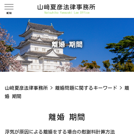
離婚 期間
山﨑夏彦法律事務所
>
離婚問題に関するキーワード
>
離
婚 期間
離婚 期間
浮気が原因による離婚をする場合の慰謝料計算方法