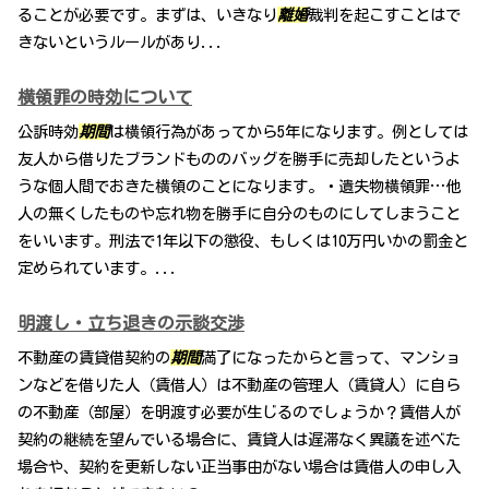
ることが必要です。まずは、いきなり
離婚
裁判を起こすことはで
きないというルールがあり...
横領罪の時効について
公訴時効
期間
は横領行為があってから5年になります。例としては
友人から借りたブランドもののバッグを勝手に売却したというよ
うな個人間でおきた横領のことになります。・遺失物横領罪…他
人の無くしたものや忘れ物を勝手に自分のものにしてしまうこと
をいいます。刑法で1年以下の懲役、もしくは10万円いかの罰金と
定められています。...
明渡し・立ち退きの示談交渉
不動産の賃貸借契約の
期間
満了になったからと言って、マンショ
ンなどを借りた人（賃借人）は不動産の管理人（賃貸人）に自ら
の不動産（部屋）を明渡す必要が生じるのでしょうか？賃借人が
契約の継続を望んでいる場合に、賃貸人は遅滞なく異議を述べた
場合や、契約を更新しない正当事由がない場合は賃借人の申し入