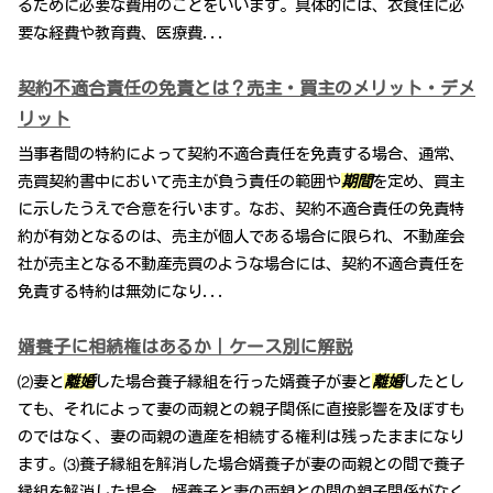
るために必要な費用のことをいいます。具体的には、衣食住に必
要な経費や教育費、医療費...
契約不適合責任の免責とは？売主・買主のメリット・デメ
リット
当事者間の特約によって契約不適合責任を免責する場合、通常、
売買契約書中において売主が負う責任の範囲や
期間
を定め、買主
に示したうえで合意を行います。なお、契約不適合責任の免責特
約が有効となるのは、売主が個人である場合に限られ、不動産会
社が売主となる不動産売買のような場合には、契約不適合責任を
免責する特約は無効になり...
婿養子に相続権はあるか｜ケース別に解説
⑵妻と
離婚
した場合養子縁組を行った婿養子が妻と
離婚
したとし
ても、それによって妻の両親との親子関係に直接影響を及ぼすも
のではなく、妻の両親の遺産を相続する権利は残ったままになり
ます。⑶養子縁組を解消した場合婿養子が妻の両親との間で養子
縁組を解消した場合、婿養子と妻の両親との間の親子関係がなく