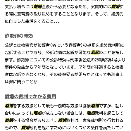
支払う場合には
離婚
直後から必要となるため、実質的には
離婚
す
る際に養育費の取り決めをすることとなります。そして、経済的
に自立した生活をすること...
詐欺罪の時効
公訴とは検察官が被疑者(俗にいう容疑者)の処罰を求め裁判所に
起訴することであり、公訴時効は起訴が可能な
期間
のことを指し
ます。詐欺罪についての公訴時効は刑事訴訟法の250条2項4号より
事件の発生から７年間となっています。７年間が経過すると検察
官は起訴できなくなり、その後被疑者が明らかとなっても刑事上
は罪に問うことが...
離婚の裁判でかかる費用
離婚
をする方法として最も一般的な方法は協議
離婚
ですが、話し
合いによっても
離婚
が成立しない場合には、
離婚
裁判を起こして
離婚
をする場合があります。
離婚
裁判は、家庭裁判所で行われる
もので、
離婚
裁判を起こすためにはいくつかの条件を満たしてい