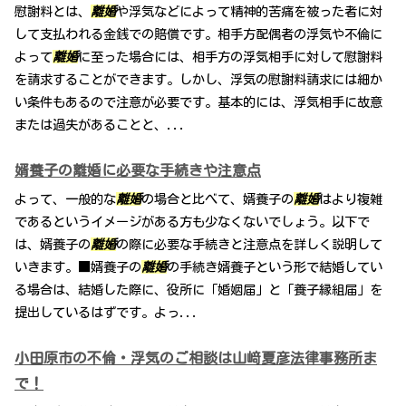
慰謝料とは、
離婚
や浮気などによって精神的苦痛を被った者に対
して支払われる金銭での賠償です。相手方配偶者の浮気や不倫に
よって
離婚
に至った場合には、相手方の浮気相手に対して慰謝料
を請求することができます。しかし、浮気の慰謝料請求には細か
い条件もあるので注意が必要です。基本的には、浮気相手に故意
または過失があることと、...
婿養子の離婚に必要な手続きや注意点
よって、一般的な
離婚
の場合と比べて、婿養子の
離婚
はより複雑
であるというイメージがある方も少なくないでしょう。以下で
は、婿養子の
離婚
の際に必要な手続きと注意点を詳しく説明して
いきます。■婿養子の
離婚
の手続き婿養子という形で結婚してい
る場合は、結婚した際に、役所に「婚姻届」と「養子縁組届」を
提出しているはずです。よっ...
小田原市の不倫・浮気のご相談は山﨑夏彦法律事務所ま
で！