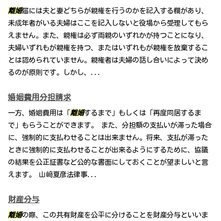
離婚
届には夫と妻どちらが親権を行うのかを記入する欄があり、
未成年者がいる夫婦はここを記入しないと役場から受理してもら
えません。また、親権は必ず両親のいずれかが持つことになり、
夫婦いずれもが親権を持つ、またはいずれもが親権を放棄するこ
とは認められていません。親権者は夫婦の話し合いによって決め
るのが原則です。しかし、...
婚姻費用分担請求
一方、婚姻費用は「
離婚
するまで」もしくは「再度同居するま
で」もらうことができます。 また、分担額の支払いが滞った場合
に、強制的に支払わせることは出来ません。将来、支払が滞った
ときに強制的に支払わせることが出来るようにするために、協議
の結果を公正証書など公的な書面にしておくことが望ましいと言
えます。 山﨑夏彦法律事...
財産分与
離婚
の際、この共有財産を公平に分けることを財産分与といいま