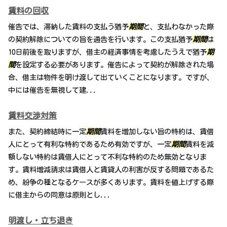
賃料の回収
催告では、滞納した賃料の支払う猶予
期間
と、支払わなかった際
の契約解除についての旨を通告を行います。この支払猶予
期間
は
10日前後を取りますが、借主の経済事情を考慮したうえで猶予
期
間
を設定する必要があります。催告によって契約が解除された場
合、借主は物件を明け渡して出ていくことになります。ですが、
中には催告を無視して建...
賃料交渉対策
また、契約締結時に一定
期間
賃料を増加しない旨の特約は、賃借
人にとって有利な特約であるため有効ですが、一定
期間
賃料を減
額しない特約は賃借人にとって不利な特約のため無効となりま
す。賃料増減請求は賃借人と賃貸人の利害が反する問題であるた
め、紛争の種となるケースが多くあります。賃料を値上げする際
に借主からの同意は原則とし...
明渡し・立ち退き