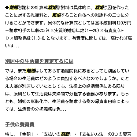
◆
離婚
慰謝料の計算式
離婚
慰謝料は具体的に、
離婚
原因を作った
ことに対する慰謝料と、
離婚
すること自体への慰謝料の二つに分
けることができます。具体的な計算式としては基本慰謝料120万円
＋請求相手の年収の3％×実質的婚姻年数(1ー20)×有責度(0-
1)×調整係数(1.3-0.となります。有責度に関しては、高ければ高
いほ...
別居中の生活費を算定するには
では、まだ
離婚
はしておらず婚姻関係にあるとしても別居してい
る場合の生活費はどのように負担するべきなのでしょうか。たと
え夫婦が別居していたとしても、法律上の婚姻関係にある限り
は、原則として生活費は夫婦間で分担する義務があります。もっ
とも、婚姻の形骸化や、生活費を請求する側の帰責事由等によっ
ては、生活費の分担義務は免...
子供の養育費
特に、「金額」・「支払いの
期間
」・「支払い方法」の3つの要素