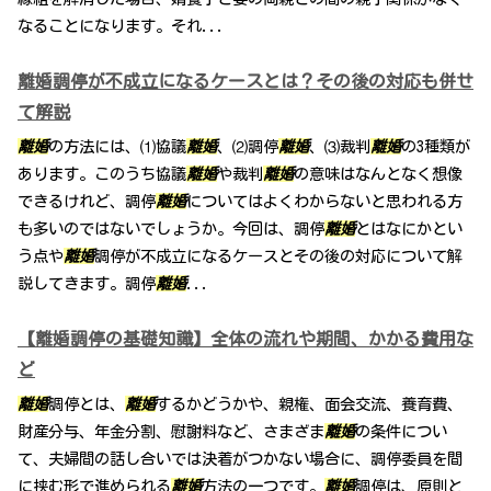
なることになります。それ...
離婚調停が不成立になるケースとは？その後の対応も併せ
て解説
離婚
の方法には、⑴協議
離婚
、⑵調停
離婚
、⑶裁判
離婚
の3種類が
あります。このうち協議
離婚
や裁判
離婚
の意味はなんとなく想像
できるけれど、調停
離婚
についてはよくわからないと思われる方
も多いのではないでしょうか。今回は、調停
離婚
とはなにかとい
う点や
離婚
調停が不成立になるケースとその後の対応について解
説してきます。調停
離婚
...
【離婚調停の基礎知識】全体の流れや期間、かかる費用な
ど
離婚
調停とは、
離婚
するかどうかや、親権、面会交流、養育費、
財産分与、年金分割、慰謝料など、さまざま
離婚
の条件につい
て、夫婦間の話し合いでは決着がつかない場合に、調停委員を間
に挟む形で進められる
離婚
方法の一つです。
離婚
調停は、原則と