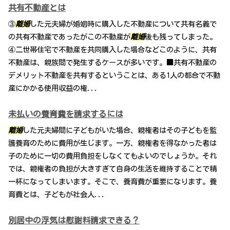
共有不動産とは
③
離婚
した元夫婦が婚姻時に購入した不動産について共有名義で
の共有不動産であったがこの不動産が
離婚
後も残ってしまった。
④二世帯住宅で不動産を共同購入した場合などこのように、共有
不動産は、親族間で発生するケースが多いです。■共有不動産の
デメリット不動産を共有するということは、ある1人の都合で不動
産にかかる使用収益の権...
未払いの養育費を請求するには
離婚
した元夫婦間に子どもがいた場合、親権者はその子どもを監
護養育のために費用が生じます。一方、親権者を得なかった者は
子のために一切の費用負担をしなくてもよいのでしょうか。それ
では、親権者の負担が大きすぎて自身の生活を維持することで精
一杯になってしまいます。そこで、養育費が重要になります。養
育費とは、子どもが社会人...
別居中の浮気は慰謝料請求できる？