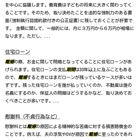
を中心に協議します。養育費は子どもの将来に大きく関わってく
ることです。そのため、取り決めたことを法的な強制力のある書
面(強制執行認諾約款付きの公正証書)に残しておくことが肝要で
す。 金額に関して、一般的には、月に３万円から６万円が相場に
なります。ただし、...
住宅ローン
離婚
の際、お金に関して問題となってくることに住宅ローンがあ
げられます。住宅ローンの支払
期間
は30年以上に及ぶこともある
ので、
離婚
するときにはまだローンが残っているケースが多いは
ずです。残った住宅ローンを誰が払っていくのか，不動産は誰の
名義にするのか，保証人の問題はどうするかなど，取り決めてお
くべきことが多いです。...
慰謝料（不貞行為など）
慰謝料とは
離婚
の原因による精神的な苦痛に対する損害賠償金の
ことです。例えば、夫の浮気やDVが原因で
離婚
に至ったのであれ