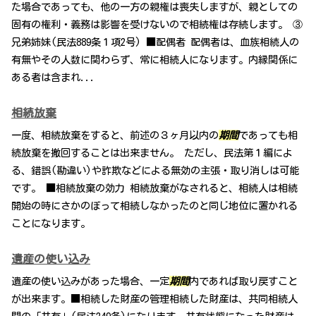
た場合であっても、他の一方の親権は喪失しますが、親としての
固有の権利・義務は影響を受けないので相続権は存続します。 ③
兄弟姉妹(民法889条１項2号) ■配偶者 配偶者は、血族相続人の
有無やその人数に関わらず、常に相続人になります。内縁関係に
ある者は含まれ...
相続放棄
一度、相続放棄をすると、前述の３ヶ月以内の
期間
であっても相
続放棄を撤回することは出来ません。 ただし、民法第１編によ
る、錯誤(勘違い)や詐欺などによる無効の主張・取り消しは可能
です。 ■相続放棄の効力 相続放棄がなされると、相続人は相続
開始の時にさかのぼって相続しなかったのと同じ地位に置かれる
ことになります。
遺産の使い込み
遺産の使い込みがあった場合、一定
期間
内であれば取り戻すこと
が出来ます。■相続した財産の管理相続した財産は、共同相続人