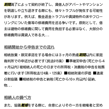
期間
満了によって契約が終了し、賃借人がアパートやマンション
を明渡しや立ち退きする際にも、様々トラブルが発生する可能性
があります。例えば、敷金返金トラブルや賃貸物件の床やフロー
リングについた傷等の修繕費用を巡る争いです。原則として、借
主は建物の修繕費に関して費用を負担する必要はなく、大部分の
修繕費用は賃貸人である大...
相続開始から申告までの流れ
相続放棄・限定承認をする場合には３ヶ月の熟慮
期間
以内に家庭
裁判所での申述が必要です(民法915条) ■準確定申告(死亡から４
ヶ月以内)被相続人の死亡の日までの所得税・消費税の申告を税務
署に行います(所得税法124条・125条) ■相続財産の評価 ■遺産
分割協議 ■相続税の申告と納税(死亡から10ヶ月以内)延納、
物...
相続人の調べ方
また、協議
離婚
をする際に、合意によりその一方を親権者と定め