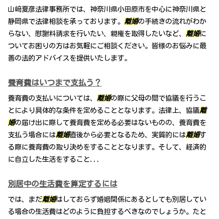
山﨑夏彦法律事務所では、神奈川県小田原市を中心に神奈川県と
静岡県で法律相談を承っております。
離婚
の手続きの流れがわか
らない、慰謝料請求を行いたい、親権を取得したいなど、
離婚
に
ついてお困りの方はお気軽にご相談ください。皆様のお悩みに最
善の法的アドバイスを提供いたします。
養育費はいつまで支払う？
養育費の支払いについては、
離婚
の際に父母の間で協議を行うこ
とにより具体的な条件を定めることとなります。法律上、協議
離
婚
の届け出に際して養育費を定める必要はないものの、養育費を
支払う場合には
離婚
直後から必要となるため、実質的には
離婚
す
る際に養育費の取り決めをすることとなります。そして、経済的
に自立した生活をすること...
別居中の生活費を算定するには
では、まだ
離婚
はしておらず婚姻関係にあるとしても別居してい
る場合の生活費はどのように負担するべきなのでしょうか。たと