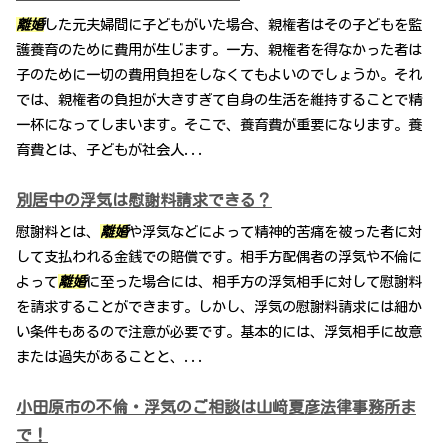
離婚
した元夫婦間に子どもがいた場合、親権者はその子どもを監
護養育のために費用が生じます。一方、親権者を得なかった者は
子のために一切の費用負担をしなくてもよいのでしょうか。それ
では、親権者の負担が大きすぎて自身の生活を維持することで精
一杯になってしまいます。そこで、養育費が重要になります。養
育費とは、子どもが社会人...
別居中の浮気は慰謝料請求できる？
慰謝料とは、
離婚
や浮気などによって精神的苦痛を被った者に対
して支払われる金銭での賠償です。相手方配偶者の浮気や不倫に
よって
離婚
に至った場合には、相手方の浮気相手に対して慰謝料
を請求することができます。しかし、浮気の慰謝料請求には細か
い条件もあるので注意が必要です。基本的には、浮気相手に故意
または過失があることと、...
小田原市の不倫・浮気のご相談は山﨑夏彦法律事務所ま
で！