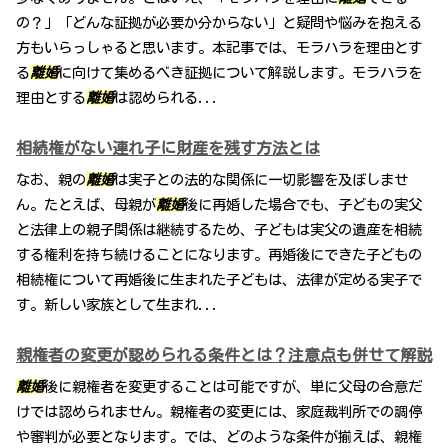
の？」「どんな証拠が必要か分からない」と疑問や悩みを抱える
方もいらっしゃると思います。本記事では、モラハラを理由とす
る
離婚
に向けて集めるべき証拠について解説します。モラハラを
理由とする
離婚
は認められる...
相続権がない連れ子に財産を残す方法とは
なお、親の
離婚
は実子との法的な関係に一切影響を及ぼしませ
ん。たとえば、母親が
離婚
後に再婚した場合でも、子どもの実父
と法律上の親子関係は継続するため、子どもは実父の遺産を相続
する権利を持ち続けることになります。再婚後にできた子どもの
相続権について再婚後に生まれた子どもは、法律が定める実子で
す。新しい家族として生まれ...
親権者の変更が認められる条件とは？注意点も併せて解説
離婚
後に親権者を変更することは可能ですが、単に父母の合意だ
けでは認められません。親権者の変更には、家庭裁判所での調停
や審判が必要となります。では、どのような条件が揃えば、親権