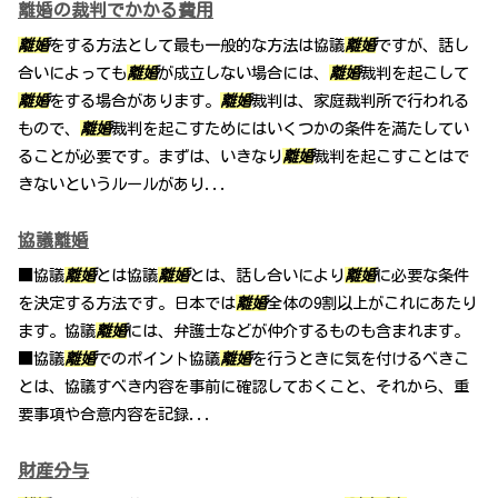
離婚の裁判でかかる費用
離婚
をする方法として最も一般的な方法は協議
離婚
ですが、話し
合いによっても
離婚
が成立しない場合には、
離婚
裁判を起こして
離婚
をする場合があります。
離婚
裁判は、家庭裁判所で行われる
もので、
離婚
裁判を起こすためにはいくつかの条件を満たしてい
ることが必要です。まずは、いきなり
離婚
裁判を起こすことはで
きないというルールがあり...
協議離婚
■協議
離婚
とは協議
離婚
とは、話し合いにより
離婚
に必要な条件
を決定する方法です。日本では
離婚
全体の9割以上がこれにあたり
ます。協議
離婚
には、弁護士などが仲介するものも含まれます。
■協議
離婚
でのポイント協議
離婚
を行うときに気を付けるべきこ
とは、協議すべき内容を事前に確認しておくこと、それから、重
要事項や合意内容を記録...
財産分与