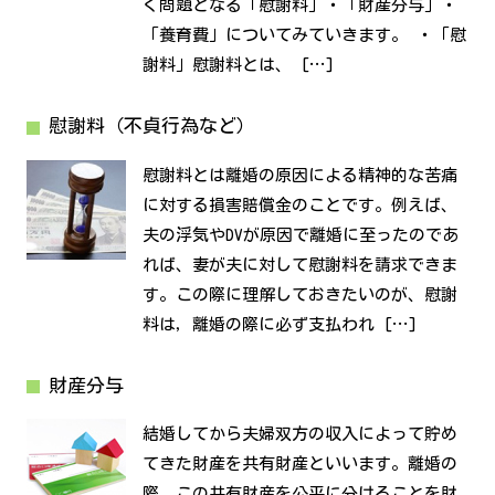
く問題となる「慰謝料」・「財産分与」・
「養育費」についてみていきます。 ・「慰
謝料」慰謝料とは、 […]
慰謝料（不貞行為など）
慰謝料とは離婚の原因による精神的な苦痛
に対する損害賠償金のことです。例えば、
夫の浮気やDVが原因で離婚に至ったのであ
れば、妻が夫に対して慰謝料を請求できま
す。この際に理解しておきたいのが、慰謝
料は，離婚の際に必ず支払われ […]
財産分与
結婚してから夫婦双方の収入によって貯め
てきた財産を共有財産といいます。離婚の
際、この共有財産を公平に分けることを財