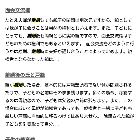
面会交流権
たとえ夫婦が
離婚
しても親子の問題は別次元ですから、親として
は我が子に会うことは当然の権利ともいえます。また、子どもに
とっても、
離婚
後も両親ともに実の親ですので、面会交流権は子
どものための権利でもあるといえます。 面会交流をどのように行
うかは原則、
離婚
時に夫婦が話し合うことによって定めます。親
権者とならなかった親は...
離婚後の氏と戸籍
親が
離婚
した場合、基本的には戸籍筆頭者でない側が除籍される
だけで、子どもの名前はそのまま残ります。多くの場合、除籍す
るのは母親なので、子どもは父親の戸籍に残ります。また、この
場合において母親が親権者であっても、親権者と一緒に子どもも
新しい戸籍に自動的に移るわけではありません。 除籍された親が
子どもを引き取って自分...
子供の養育費