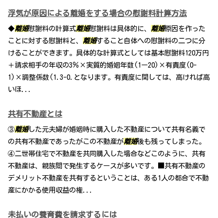
浮気が原因による離婚をする場合の慰謝料計算方法
◆
離婚
慰謝料の計算式
離婚
慰謝料は具体的に、
離婚
原因を作った
ことに対する慰謝料と、
離婚
すること自体への慰謝料の二つに分
けることができます。具体的な計算式としては基本慰謝料120万円
＋請求相手の年収の3％×実質的婚姻年数(1ー20)×有責度(0-
1)×調整係数(1.3-0.となります。有責度に関しては、高ければ高
いほ...
共有不動産とは
③
離婚
した元夫婦が婚姻時に購入した不動産について共有名義で
の共有不動産であったがこの不動産が
離婚
後も残ってしまった。
④二世帯住宅で不動産を共同購入した場合などこのように、共有
不動産は、親族間で発生するケースが多いです。■共有不動産の
デメリット不動産を共有するということは、ある1人の都合で不動
産にかかる使用収益の権...
未払いの養育費を請求するには