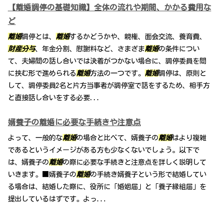
【離婚調停の基礎知識】全体の流れや期間、かかる費用な
ど
離婚
調停とは、
離婚
するかどうかや、親権、面会交流、養育費、
財産分与
、年金分割、慰謝料など、さまざま
離婚
の条件につい
て、夫婦間の話し合いでは決着がつかない場合に、調停委員を間
に挟む形で進められる
離婚
方法の一つです。
離婚
調停は、原則と
して、調停委員2名と片方当事者が調停室で話をするため、相手方
と直接話し合いをする必要...
婿養子の離婚に必要な手続きや注意点
よって、一般的な
離婚
の場合と比べて、婿養子の
離婚
はより複雑
であるというイメージがある方も少なくないでしょう。以下で
は、婿養子の
離婚
の際に必要な手続きと注意点を詳しく説明して
いきます。■婿養子の
離婚
の手続き婿養子という形で結婚してい
る場合は、結婚した際に、役所に「婚姻届」と「養子縁組届」を
提出しているはずです。よっ...