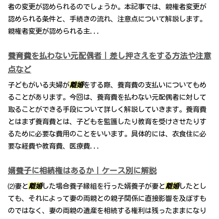
者の変更が認められるのでしょうか。本記事では、親権者変更が
認められる条件と、手続きの流れ、注意点について解説します。
親権者変更が認められる主...
養育費を払わない元配偶者｜差し押さえをする方法や注意
点など
子どもがいる夫婦が
離婚
をする際、養育費の支払いについてもめ
ることがあります。今回は、養育費を払わない元配偶者に対して
取ることができる手段について詳しく解説していきます。養育費
とはまず養育費とは、子どもを監護したり教育を受けさせたりす
るために必要な費用のことをいいます。具体的には、衣食住に必
要な経費や教育費、医療費...
婿養子に相続権はあるか｜ケース別に解説
⑵妻と
離婚
した場合養子縁組を行った婿養子が妻と
離婚
したとし
ても、それによって妻の両親との親子関係に直接影響を及ぼすも
のではなく、妻の両親の遺産を相続する権利は残ったままになり