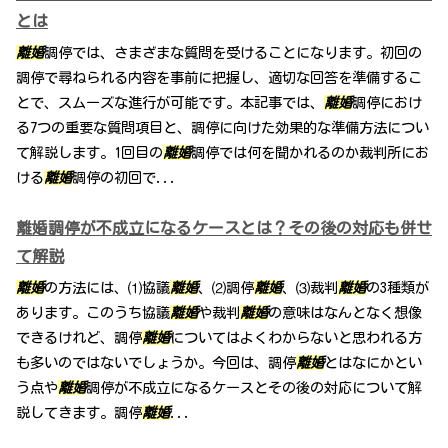
とは
離婚
調停では、さまざまな質問を受けることになります。初回の
調停で尋ねられる内容を事前に把握し、適切な回答を準備するこ
とで、スムーズな進行が可能です。本記事では、
離婚
調停におけ
る7つの重要な質問項目と、調停に向けた効果的な準備方法につい
て解説します。1回目の
離婚
調停では何を聞かれるのか裁判所にお
ける
離婚
調停の初回で...
離婚調停が不成立になるケースとは？その後の対応も併せ
て解説
離婚
の方法には、⑴協議
離婚
、⑵調停
離婚
、⑶裁判
離婚
の3種類が
あります。このうち協議
離婚
や裁判
離婚
の意味はなんとなく想像
できるけれど、調停
離婚
についてはよくわからないと思われる方
も多いのではないでしょうか。今回は、調停
離婚
とはなにかとい
う点や
離婚
調停が不成立になるケースとその後の対応について解
説してきます。調停
離婚
...