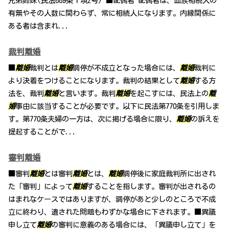
兄弟姉妹(民法889条１項2号) ■配偶者 配偶者は、血族相続人の
有無やその人数に関わらず、常に相続人になります。内縁関係に
ある者は含まれ...
裁判離婚
■
離婚
裁判とは
離婚
調停が不成立となった場合には、
離婚
裁判に
より決着をつけることになります。裁判の結果として
離婚
する方
法を、裁判
離婚
と言います。裁判
離婚
を起こすには、民法上の
離
婚
事由に該当することが必要です。以下に民法第770条を引用しま
す。第770条夫婦の一方は、次に掲げる場合に限り、
離婚
の訴えを
提起することがで...
審判離婚
■審判
離婚
とは審判
離婚
とは、
離婚
調停後に家庭裁判所に出され
た「審判」によって
離婚
することを指します。審判が出されるの
はまれなケースではありますが、調停があと少しのところで不成
立に終わり、遺された問題もわずかな場合に下されます。■異議
申し立て
離婚
の審判に意義のある場合には、「異議申し立て」を