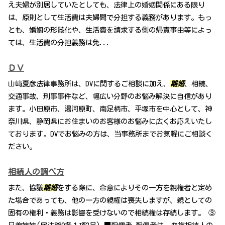
え夫婦が別居していたとしても、法律上の婚姻関係にある限り
は、原則として生活費は夫婦間で分担する義務があります。もっ
とも、婚姻の形骸化や、生活費を請求する側の帰責事由等によっ
ては、生活費の分担義務は免...
ＤＶ
山﨑夏彦法律事務所は、DVに関するご相談に加え、
離婚
、相続、
交通事故、刑事事件など、幅広い分野のお悩み解決に自信があり
ます。小田原市、湯河原町、南足柄市、平塚市を中心として、神
奈川県、静岡県にお住まいのお客様のお悩みに広くお応えいたし
ております。DVでお悩みの方は、当事務所までお気軽にご相談く
ださい。
相続人の調べ方
また、協議
離婚
をする際に、合意によりその一方を親権者と定め
た場合であっても、他の一方の親権は喪失しますが、親としての
固有の権利・義務は影響を受けないので相続権は存続します。 ③