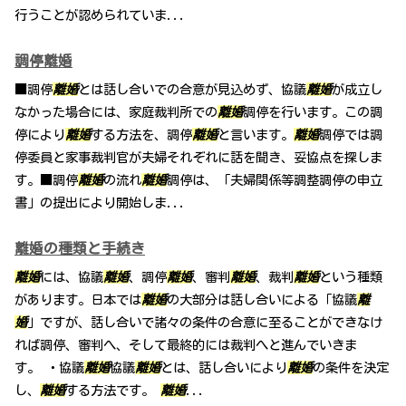
行うことが認められていま...
調停離婚
■調停
離婚
とは話し合いでの合意が見込めず、協議
離婚
が成立し
なかった場合には、家庭裁判所での
離婚
調停を行います。この調
停により
離婚
する方法を、調停
離婚
と言います。
離婚
調停では調
停委員と家事裁判官が夫婦それぞれに話を聞き、妥協点を探しま
す。■調停
離婚
の流れ
離婚
調停は、「夫婦関係等調整調停の申立
書」の提出により開始しま...
離婚の種類と手続き
離婚
には、協議
離婚
、調停
離婚
、審判
離婚
、裁判
離婚
という種類
があります。日本では
離婚
の大部分は話し合いによる「協議
離
婚
」ですが、話し合いで諸々の条件の合意に至ることができなけ
れば調停、審判へ、そして最終的には裁判へと進んでいきま
す。 ・協議
離婚
協議
離婚
とは、話し合いにより
離婚
の条件を決定
し、
離婚
する方法です。
離婚
...