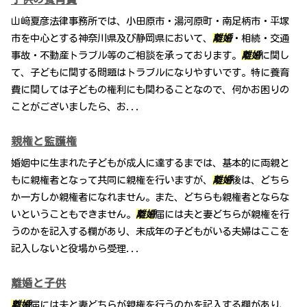
山﨑夏彦法律事務所では、小田原市・湯河原町・南足柄市・平塚
市を中心とする神奈川県及び静岡県において、
離婚
・相続・交通
事故・不動産トラブル等のご相談を承っております。
離婚
に関し
て、子どもに関する問題はトラブルになりやすいです。特に養育
費に関しては子どもの権利にも関わることなので、何かお困りの
ことがございましたら、お...
親権と監護権
婚姻中に生まれた子どもが成人に達するまでは、基本的に両親と
もに親権者となって共同に親権を行いますが、
離婚
後は、どちら
か一方しか親権者になれません。また、どちらも親権者とならな
いということもできません。
離婚
届には夫と妻どちらが親権を行
うのかを記入する欄があり、未成年の子どもがいる夫婦はここを
記入しないと役場から受理...
離婚と子供
離婚
届には夫と妻どちらが親権を行うのかを記入する欄があり、