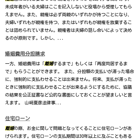
未成年者がいる夫婦はここを記入しないと役場から受理してもら
えません。また、親権は必ず両親のいずれかが持つことになり、
夫婦いずれもが親権を持つ、またはいずれもが親権を放棄するこ
とは認められていません。親権者は夫婦の話し合いによって決め
るのが原則です。しかし、...
婚姻費用分担請求
一方、婚姻費用は「
離婚
するまで」もしくは「再度同居するま
で」もらうことができます。 また、分担額の支払いが滞った場合
に、強制的に支払わせることは出来ません。将来、支払が滞った
ときに強制的に支払わせることが出来るようにするために、協議
の結果を公正証書など公的な書面にしておくことが望ましいと言
えます。 山﨑夏彦法律事...
住宅ローン
離婚
の際、お金に関して問題となってくることに住宅ローンがあ
げられます。住宅ローンの支払期間は30年以上に及ぶこともある