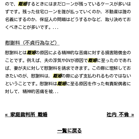
ので、
離婚
するときにはまだローンが残っているケースが多いは
ずです。残った住宅ローンを誰が払っていくのか，不動産は誰の
名義にするのか，保証人の問題はどうするかなど，取り決めてお
くべきことが多いです。...
慰謝料（不貞行為など）
慰謝料とは
離婚
の原因による精神的な苦痛に対する損害賠償金の
ことです。例えば、夫の浮気やDVが原因で
離婚
に至ったのであれ
ば、妻が夫に対して慰謝料を請求できます。この際に理解してお
きたいのが、慰謝料は，
離婚
の際に必ず支払われるものではない
ということです。慰謝料は
離婚
に至る原因を作った有責配偶者に
対して，精神的苦痛を被...
« 家庭裁判所 離婚
社内 不倫 »
一覧に戻る