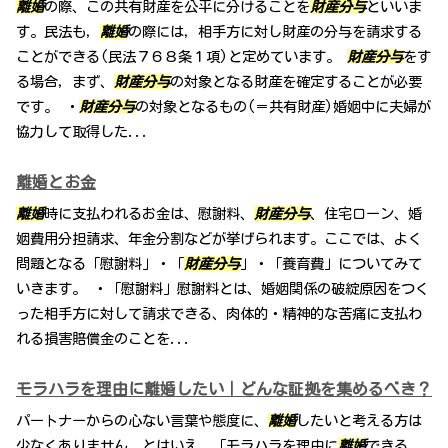
離婚
の際、この共有財産を公平に分けることを
財産分与
といいま
す。民法も，
離婚
の際には，相手方に対し財産の分与を請求する
ことができる(民法７６８条１項)と定めています。
財産分与
をす
る場合，まず、
財産分与
の対象となる財産を確定することが必要
です。 ・
財産分与
の対象となるもの(＝共有財産)婚姻中に夫婦が
協力して取得した...
離婚とお金
離婚
時に支払われるお金は、慰謝料、
財産分与
、住宅ローン、婚
姻費用分担請求、年金分割などが挙げられます。ここでは、よく
問題となる「慰謝料」・「
財産分与
」・「養育費」についてみて
いきます。 ・「慰謝料」慰謝料とは、婚姻関係の破綻原因をつく
った相手方に対して請求できる、肉体的・精神的な苦痛に支払わ
れる損害賠償金のことを...
モラハラを理由に離婚したい｜どんな証拠を集めるべき？
パートナーからの心ない言葉や態度に、
離婚
したいと考える方は
少なくありません。とはいえ、「モラハラを理由に
離婚
できる