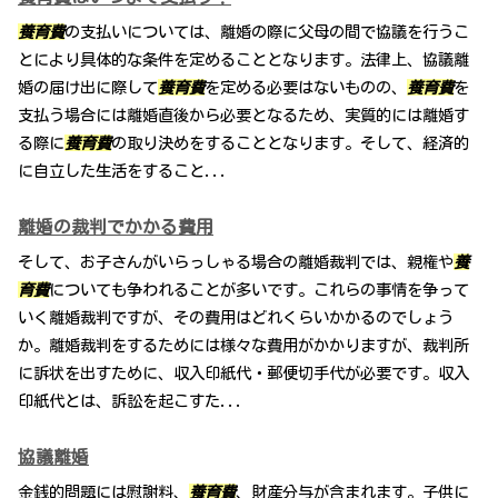
養育費
の支払いについては、離婚の際に父母の間で協議を行うこ
とにより具体的な条件を定めることとなります。法律上、協議離
婚の届け出に際して
養育費
を定める必要はないものの、
養育費
を
支払う場合には離婚直後から必要となるため、実質的には離婚す
る際に
養育費
の取り決めをすることとなります。そして、経済的
に自立した生活をすること...
離婚の裁判でかかる費用
そして、お子さんがいらっしゃる場合の離婚裁判では、親権や
養
育費
についても争われることが多いです。これらの事情を争って
いく離婚裁判ですが、その費用はどれくらいかかるのでしょう
か。離婚裁判をするためには様々な費用がかかりますが、裁判所
に訴状を出すために、収入印紙代・郵便切手代が必要です。収入
印紙代とは、訴訟を起こすた...
協議離婚
金銭的問題には慰謝料、
養育費
、財産分与が含まれます。子供に