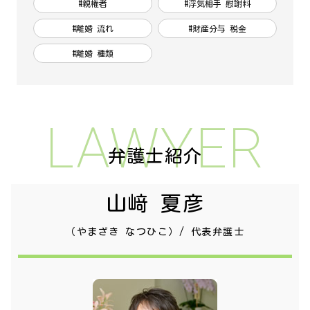
#親権者
#浮気相手 慰謝料
#離婚 流れ
#財産分与 税金
#離婚 種類
LAWYER
弁護士紹介
山﨑 夏彦
（やまざき なつひこ）/ 代表弁護士