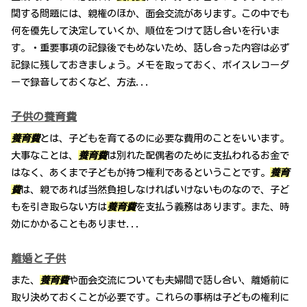
関する問題には、親権のほか、面会交流があります。この中でも
何を優先して決定していくか、順位をつけて話し合いを行いま
す。・重要事項の記録後でもめないため、話し合った内容は必ず
記録に残しておきましょう。メモを取っておく、ボイスレコーダ
ーで録音しておくなど、方法...
子供の養育費
養育費
とは、子どもを育てるのに必要な費用のことをいいます。
大事なことは、
養育費
は別れた配偶者のために支払われるお金で
はなく、あくまで子どもが持つ権利であるということです。
養育
費
は、親であれば当然負担しなければいけないものなので、子ど
もを引き取らない方は
養育費
を支払う義務はあります。また、時
効にかかることもありませ...
離婚と子供
また、
養育費
や面会交流についても夫婦間で話し合い、離婚前に
取り決めておくことが必要です。これらの事柄は子どもの権利に