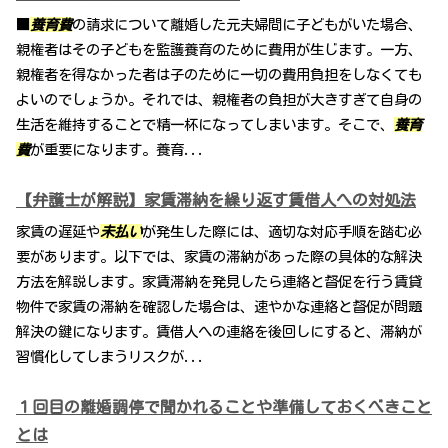
■
養育費
の請求について離婚した元夫婦間に子どもがいた場合、
親権者はその子どもを監護養育のために費用が生じます。一方、
親権者を得なかった者は子のために一切の費用負担をしなくても
よいのでしょうか。それでは、親権者の負担が大きすぎて自身の
生活を維持することで精一杯になってしまいます。そこで、
養育
費
が重要になります。養育...
【弁護士が解説】家賃滞納を繰り返す賃借人への対処法
家賃の遅延や
未払い
が発生した際には、適切な対応手順を踏む必
要があります。以下では、家賃の滞納があった際の具体的な解決
方法を解説します。家賃滞納を発見したら連絡と督促を行う賃貸
物件で家賃の滞納を確認した場合は、速やかな連絡と督促が問題
解決の鍵になります。賃借人への連絡を後回しにすると、滞納が
習慣化してしまうリスクが...
１回目の離婚調停で聞かれることや準備しておくべきこと
とは