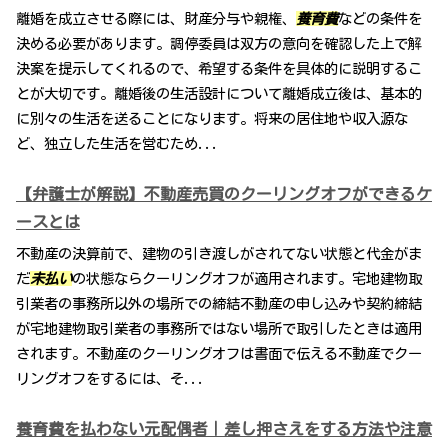
離婚を成立させる際には、財産分与や親権、
養育費
などの条件を
決める必要があります。調停委員は双方の意向を確認した上で解
決案を提示してくれるので、希望する条件を具体的に説明するこ
とが大切です。離婚後の生活設計について離婚成立後は、基本的
に別々の生活を送ることになります。将来の居住地や収入源な
ど、独立した生活を営むため...
【弁護士が解説】不動産売買のクーリングオフができるケ
ースとは
不動産の決算前で、建物の引き渡しがされてない状態と代金がま
だ
未払い
の状態ならクーリングオフが適用されます。宅地建物取
引業者の事務所以外の場所での締結不動産の申し込みや契約締結
が宅地建物取引業者の事務所ではない場所で取引したときは適用
されます。不動産のクーリングオフは書面で伝える不動産でクー
リングオフをするには、そ...
養育費を払わない元配偶者｜差し押さえをする方法や注意