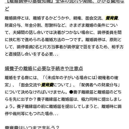
【離婚調停の基礎知識】全体の流れや期間、かかる費用な
ど
離婚調停とは、離婚するかどうかや、親権、面会交流、
養育費
、
財産分与、年金分割、慰謝料など、さまざま離婚の条件につい
て、夫婦間の話し合いでは決着がつかない場合に、調停委員を間
に挟む形で進められる離婚方法の一つです。離婚調停は、原則と
して、調停委員2名と片方当事者が調停室で話をするため、相手方
と直接話し合いをする必要...
婿養子の離婚に必要な手続きや注意点
離婚をする際には、「(未成年の子がいる場合には)親権者の確
定」、「面会交流や
養育費
について」、「配偶者への財産分与」
について決めなければいけません。●養子離縁届と離婚届のどち
らを先に出すか？養子離縁届と離婚届は、極力同時に提出しまし
ょう。養子離縁届の前に離婚届を提出してしまうと、離婚時に調
停や裁判等にもつれた場合...
養育費はいつまで支払う？