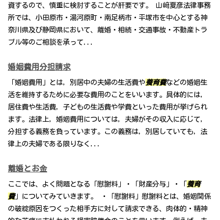
資するので、慎重に検討することが肝要です。 山﨑夏彦法律事務
所では、小田原市・湯河原町・南足柄市・平塚市を中心とする神
奈川県及び静岡県において、離婚・相続・交通事故・不動産トラ
ブル等のご相談を承って...
婚姻費用分担請求
「婚姻費用」とは，別居中の夫婦の生活費や
養育費
などの婚姻生
活を維持するために必要な費用のことをいいます。具体的には，
居住費や生活費，子どもの生活費や学費といった費用が挙げられ
ます。法律上，婚姻費用については，夫婦がその収入に応じて，
分担する義務を負っています。この義務は，別居していても，法
律上の夫婦である限りなく...
離婚とお金
ここでは、よく問題となる「慰謝料」・「財産分与」・「
養育
費
」についてみていきます。 ・「慰謝料」慰謝料とは、婚姻関係
の破綻原因をつくった相手方に対して請求できる、肉体的・精神