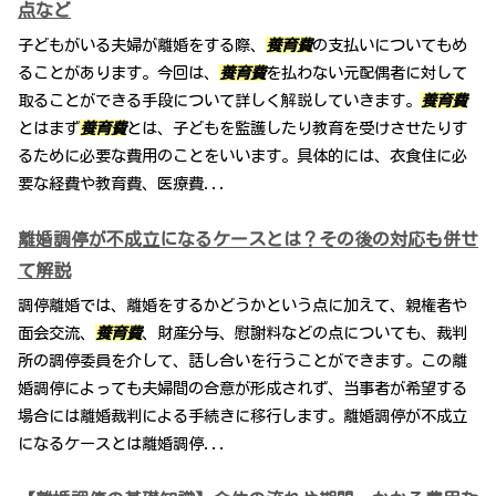
点など
子どもがいる夫婦が離婚をする際、
養育費
の支払いについてもめ
ることがあります。今回は、
養育費
を払わない元配偶者に対して
取ることができる手段について詳しく解説していきます。
養育費
とはまず
養育費
とは、子どもを監護したり教育を受けさせたりす
るために必要な費用のことをいいます。具体的には、衣食住に必
要な経費や教育費、医療費...
離婚調停が不成立になるケースとは？その後の対応も併せ
て解説
調停離婚では、離婚をするかどうかという点に加えて、親権者や
面会交流、
養育費
、財産分与、慰謝料などの点についても、裁判
所の調停委員を介して、話し合いを行うことができます。この離
婚調停によっても夫婦間の合意が形成されず、当事者が希望する
場合には離婚裁判による手続きに移行します。離婚調停が不成立
になるケースとは離婚調停...