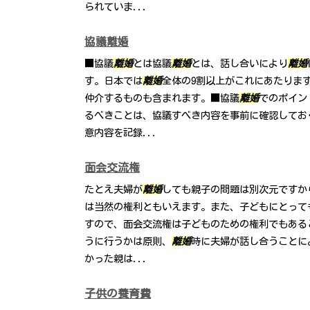
られていま...
協議離婚
■協議
離婚
とは協議
離婚
とは、話し合いにより
離婚
す。日本では
離婚
全体の9割以上がこれにあたりま
仲介するものも含まれます。■協議
離婚
でのポイン
るべきことは、協議すべき内容を事前に確認してお
意内容を記録...
面会交流権
たとえ夫婦が
離婚
しても親子の問題は別次元ですか
は当然の権利ともいえます。また、子どもにとって
すので、面会交流権は子どものための権利でもある
うに行うかは原則、
離婚
時に夫婦が話し合うことに
かった親は...
子供の養育費