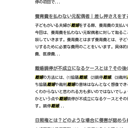
停の初回で...
養育費を払わない元配偶者｜差し押さえをす
子どもがいる夫婦が
離婚
をする際、養育費の支払い
今回は、養育費を払わない元配偶者に対して取るこ
説していきます。養育費とはまず養育費とは、子ど
りするために必要な費用のことをいいます。具体的
費、医療費...
離婚調停が不成立になるケースとは？その後
離婚
の方法には、⑴協議
離婚
、⑵調停
離婚
、⑶裁判
ち協議
離婚
や裁判
離婚
の意味はなんとなく想像でき
くわからないと思われる方も多いのではないでしょ
かという点や
離婚
調停が不成立になるケースとその
す。調停
離婚
...
日照権とは？どのような場合に侵害が認めら