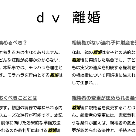
ｄｖ 離婚
集めるべき？
相続権がない連れ子に財産を
と考える方は少なくありません。
なお、親の
離婚
は実子との法的な
どんな証拠が必要か分からない」
離婚
後に再婚した場合でも、子ど
。本記事では、モラハラを理由と
もは実父の遺産を相続する権利を
す。モラハラを理由とする
離婚
は
の相続権について再婚後に生まれ
して生まれ...
おくべきこととは
親権者の変更が認められる条
ます。初回の調停で尋ねられる内
離婚
後に親権者を変更することは
スムーズな進行が可能です。本記
ん。親権者の変更には、家庭裁判
、調停に向けた効果的な準備方法
うな条件が揃えば、親権者の変更
かれるのか裁判所における
離婚
調
更が認められる条件と、手続きの