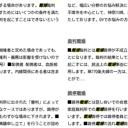
する場合があります。
離婚
裁判
など、幅広い分野のお悩み解決に
すためにはいくつかの条件を満た
平塚市を中心として、神奈川県、
判を起こすことはできないという
たしております。DVでお悩みの
裁判離婚
親権者と定めた場合であっても、
■
離婚
裁判とは
離婚
調停が不成立
権利・義務は影響を受けないので
とになります。裁判の結果として
2号) ■配偶者 配偶者は、血族相
起こすには、民法上の
離婚
事由に
ります。内縁関係にある者は含ま
用します。第770条夫婦の一方は
とがで...
調停離婚
判所に出された「審判」によって
■調停
離婚
とは話し合いでの合意
なケースではありますが、調停が
家庭裁判所での
離婚
調停を行いま
もわずかな場合に下されます。■
います。
離婚
調停では調停委員と
異議申し立て」を行うことが認め
します。■調停
離婚
の流れ
離婚
調