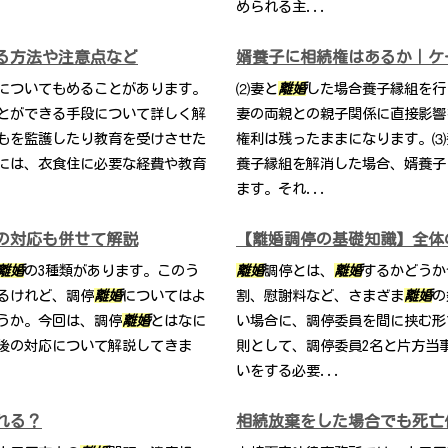
められる主...
る方法や注意点など
婿養子に相続権はあるか｜ケ
についてもめることがあります。
⑵妻と
離婚
した場合養子縁組を行
とができる手段について詳しく解
妻の両親との親子関係に直接影響
もを監護したり教育を受けさせた
権利は残ったままになります。⑶
には、衣食住に必要な経費や教育
養子縁組を解消した場合、婿養子
ます。それ...
の対応も併せて解説
【離婚調停の基礎知識】全体
離婚
の3種類があります。このう
離婚
調停とは、
離婚
するかどうか
るけれど、調停
離婚
についてはよ
割、慰謝料など、さまざま
離婚
の
うか。今回は、調停
離婚
とはなに
い場合に、調停委員を間に挟む形
後の対応について解説してきま
則として、調停委員2名と片方当
いをする必要...
れる？
相続放棄をした場合でも死亡