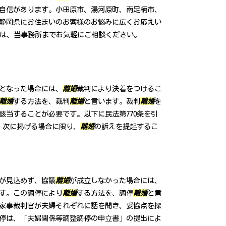
自信があります。小田原市、湯河原町、南足柄市、
静岡県にお住まいのお客様のお悩みに広くお応えい
方は、当事務所までお気軽にご相談ください。
となった場合には、
離婚
裁判により決着をつけるこ
離婚
する方法を、裁判
離婚
と言います。裁判
離婚
を
該当することが必要です。以下に民法第770条を引
、次に掲げる場合に限り、
離婚
の訴えを提起するこ
が見込めず、協議
離婚
が成立しなかった場合には、
す。この調停により
離婚
する方法を、調停
離婚
と言
家事裁判官が夫婦それぞれに話を聞き、妥協点を探
停は、「夫婦関係等調整調停の申立書」の提出によ