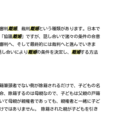
審判
離婚
、裁判
離婚
という種類があります。日本で
「協議
離婚
」ですが、話し合いで諸々の条件の合意
審判へ、そして最終的には裁判へと進んでいきま
話し合いにより
離婚
の条件を決定し、
離婚
する方法
籍筆頭者でない側が除籍されるだけで、子どもの名
合、除籍するのは母親なので、子どもは父親の戸籍
いて母親が親権者であっても、親権者と一緒に子ど
けではありません。 除籍された親が子どもを引き