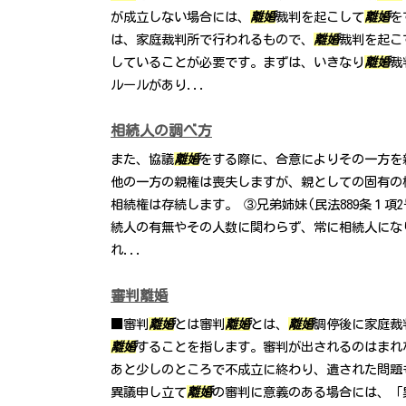
が成立しない場合には、
離婚
裁判を起こして
離婚
を
は、家庭裁判所で行われるもので、
離婚
裁判を起こ
していることが必要です。まずは、いきなり
離婚
裁
ルールがあり...
相続人の調べ方
また、協議
離婚
をする際に、合意によりその一方を
他の一方の親権は喪失しますが、親としての固有の
相続権は存続します。 ③兄弟姉妹(民法889条１項
続人の有無やその人数に関わらず、常に相続人にな
れ...
審判離婚
■審判
離婚
とは審判
離婚
とは、
離婚
調停後に家庭裁
離婚
することを指します。審判が出されるのはまれ
あと少しのところで不成立に終わり、遺された問題
異議申し立て
離婚
の審判に意義のある場合には、「