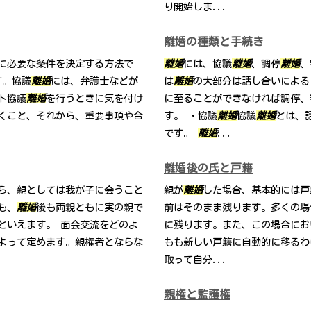
り開始しま...
離婚の種類と手続き
に必要な条件を決定する方法で
離婚
には、協議
離婚
、調停
離婚
、
す。協議
離婚
には、弁護士などが
は
離婚
の大部分は話し合いによる
ト協議
離婚
を行うときに気を付け
に至ることができなければ調停、
くこと、それから、重要事項や合
す。 ・協議
離婚
協議
離婚
とは、
です。
離婚
...
離婚後の氏と戸籍
ら、親としては我が子に会うこと
親が
離婚
した場合、基本的には戸
も、
離婚
後も両親ともに実の親で
前はそのまま残ります。多くの場
といえます。 面会交流をどのよ
に残ります。また、この場合にお
よって定めます。親権者とならな
もも新しい戸籍に自動的に移るわ
取って自分...
親権と監護権