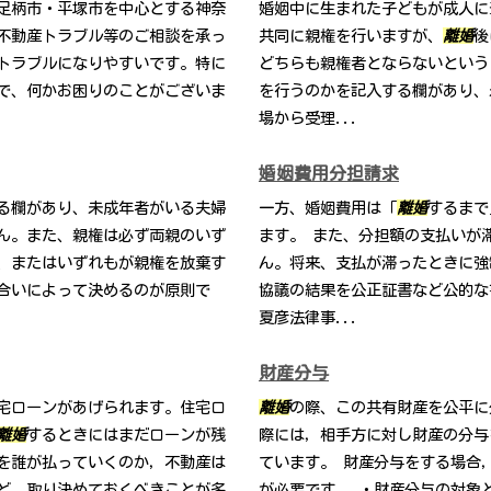
足柄市・平塚市を中心とする神奈
婚姻中に生まれた子どもが成人に
不動産トラブル等のご相談を承っ
共同に親権を行いますが、
離婚
後
トラブルになりやすいです。特に
どちらも親権者とならないという
で、何かお困りのことがございま
を行うのかを記入する欄があり、
場から受理...
婚姻費用分担請求
る欄があり、未成年者がいる夫婦
一方、婚姻費用は「
離婚
するまで
ん。また、親権は必ず両親のいず
ます。 また、分担額の支払いが
、またはいずれもが親権を放棄す
ん。将来、支払が滞ったときに強
合いによって決めるのが原則で
協議の結果を公正証書など公的な
夏彦法律事...
財産分与
宅ローンがあげられます。住宅ロ
離婚
の際、この共有財産を公平に
離婚
するときにはまだローンが残
際には，相手方に対し財産の分与
を誰が払っていくのか，不動産は
ています。 財産分与をする場合
ど，取り決めておくべきことが多
が必要です。 ・財産分与の対象