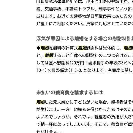
山﨑夏彦法律事務所では、小田原出身の弁護士が、
続、交通事故、不動産トラブル、刑事事件という多
おります。お近くの建築物が日照権侵害にあたるの
弁護士にご相談ください。真摯に対応させていただ
浮気が原因による離婚をする場合の慰謝料計
◆
離婚
慰謝料の計算式
離婚
慰謝料は具体的に、
離婚
と、
離婚
すること自体への慰謝料の二つに分けるこ
しては基本慰謝料120万円＋請求相手の年収の3％×
(0-1)×調整係数(1.3-0.となります。有責度に関
未払いの養育費を請求するには
離婚
した元夫婦間に子どもがいた場合、親権者はそ
が生じます。一方、親権者を得なかった者は子のた
よいのでしょうか。それでは、親権者の負担が大き
で精一杯になってしまいます。そこで、養育費が重
もが社会人...