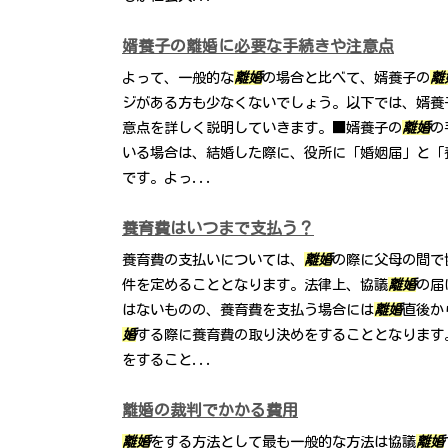
婿養子の離婚に必要な手続きや注意点
よって、一般的な
離婚
の場合と比べて、婿養子の
離
ジがある方も少なくないでしょう。以下では、婿養
意点を詳しく説明していきます。■婿養子の
離婚
の
いる場合は、結婚した際に、役所に「婚姻届」と「
です。よっ...
養育費はいつまで支払う？
養育費の支払いについては、
離婚
の際に父母の間で
件を定めることとなります。法律上、協議
離婚
の届
はないものの、養育費を支払う場合には
離婚
直後か
婚
する際に養育費の取り決めをすることとなります
をすること...
離婚の裁判でかかる費用
離婚
をする方法として最も一般的な方法は協議
離婚