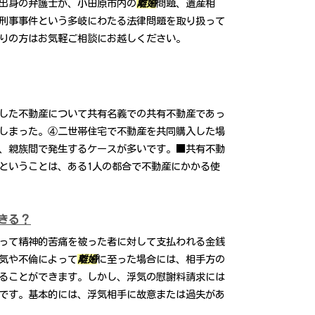
出身の弁護士が、小田原市内の
離婚
問題、遺産相
刑事事件という多岐にわたる法律問題を取り扱って
りの方はお気軽ご相談にお越しください。
した不動産について共有名義での共有不動産であっ
しまった。④二世帯住宅で不動産を共同購入した場
、親族間で発生するケースが多いです。■共有不動
ということは、ある1人の都合で不動産にかかる使
きる？
って精神的苦痛を被った者に対して支払われる金銭
気や不倫によって
離婚
に至った場合には、相手方の
ることができます。しかし、浮気の慰謝料請求には
です。基本的には、浮気相手に故意または過失があ