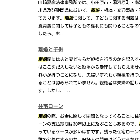
山﨑夏彦法律事務所では、小田原市・湯河原町・南
川県及び静岡県において、
離婚
・相続・交通事故・
ております。
離婚
に関して、子どもに関する問題は
養育費に関しては子どもの権利にも関わることなの
したら、お...
離婚と子供
離婚
届には夫と妻どちらが親権を行うのかを記入す
はここを記入しないと役場から受理してもらえませ
れかが持つことになり、夫婦いずれもが親権を持つ
ることは認められていません。親権者は夫婦の話し
す。しかし、...
住宅ローン
離婚
の際、お金に関して問題となってくることに住
ーンの支払期間は30年以上に及ぶこともあるので、
っているケースが多いはずです。残った住宅ローン
誰の名義にするのか，保証人の問題はどうするかな