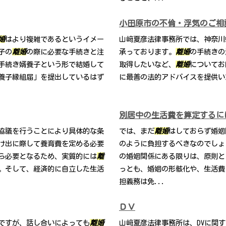
小田原市の不倫・浮気のご相
婚
はより複雑であるというイメー
山﨑夏彦法律事務所では、神奈川
子の
離婚
の際に必要な手続きと注
承っております。
離婚
の手続きの
手続き婿養子という形で結婚して
取得したいなど、
離婚
についてお
養子縁組届」を提出しているはず
に最善の法的アドバイスを提供い
別居中の生活費を算定するに
協議を行うことにより具体的な条
では、まだ
離婚
はしておらず婚姻
け出に際して養育費を定める必要
のように負担するべきなのでしょ
ら必要となるため、実質的には
離
の婚姻関係にある限りは、原則と
。そして、経済的に自立した生活
っとも、婚姻の形骸化や、生活費
担義務は免...
ＤＶ
ですが、話し合いによっても
離婚
山﨑夏彦法律事務所は、DVに関