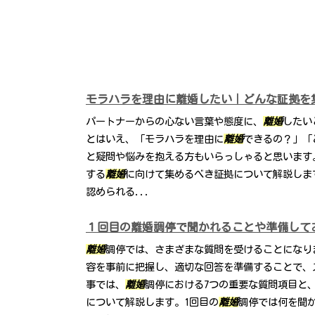
モラハラを理由に離婚したい｜どんな証拠を
パートナーからの心ない言葉や態度に、
離婚
したい
とはいえ、「モラハラを理由に
離婚
できるの？」「
と疑問や悩みを抱える方もいらっしゃると思います
する
離婚
に向けて集めるべき証拠について解説しま
認められる...
１回目の離婚調停で聞かれることや準備して
離婚
調停では、さまざまな質問を受けることになり
容を事前に把握し、適切な回答を準備することで、
事では、
離婚
調停における7つの重要な質問項目と
について解説します。1回目の
離婚
調停では何を聞