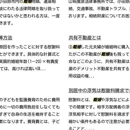
小田原市内の
離婚
問題、遺産相
山﨑夏彦法律事務所では、小田原
岐にわたる法律問題を取り扱って
続、交通事故、不動産トラブル、
ではないかと思われる方は、一度
おります。相続財産についてお困
きます。
算方法
共有不動産とは
原因を作ったことに対する慰謝料
③
離婚
した元夫婦が婚姻時に購入
とができます。具体的な計算式と
たがこの不動産が
離婚
後も残って
実質的婚姻年数(1ー20)×有責度
合などこのように、共有不動産は
しては、高ければ高いほ...
産のデメリット不動産を共有する
用収益の権...
別居中の浮気は慰謝料請求で
の子どもを監護養育のために費用
慰謝料とは、
離婚
や浮気などによ
めに一切の費用負担をしなくても
での賠償です。相手方配偶者の浮
すぎて自身の生活を維持すること
浮気相手に対して慰謝料を請求す
要になります。養育費とは、子ど
細かい条件もあるので注意が必要
ることと、...