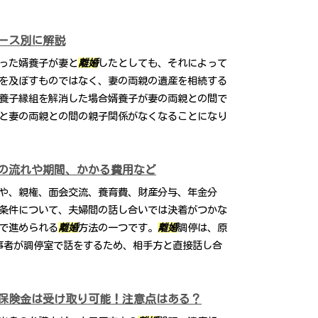
ース別に解説
った婿養子が妻と
離婚
したとしても、それによって
を及ぼすものではなく、妻の両親の遺産を相続する
養子縁組を解消した場合婿養子が妻の両親との間で
と妻の両親との間の親子関係がなくなることになり
の流れや期間、かかる費用など
や、親権、面会交流、養育費、財産分与、年金分
条件について、夫婦間の話し合いでは決着がつかな
で進められる
離婚
方法の一つです。
離婚
調停は、原
事者が調停室で話をするため、相手方と直接話し合
保険金は受け取り可能！注意点はある？