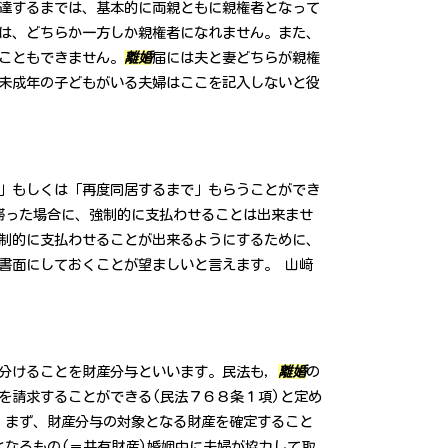
達するまでは、基本的に両親ともに親権者となって
は、どちらか一方しか親権者になれません。また、
こともできません。
離婚
届には夫と妻どちらが親権
未成年の子どもがいる夫婦はここを記入しないと役
」もしくは「再度同居するまで」もらうことができ
滞った場合に、強制的に支払わせることは出来ませ
制的に支払わせることが出来るようにするために、
書面にしておくことが望ましいと言えます。 山﨑
分けることを財産分与といいます。民法も，
離婚
の
を請求することができる(民法７６８条１項)と定め
，まず、財産分与の対象となる財産を確定すること
となるもの(＝共有財産)婚姻中に夫婦が協力して取