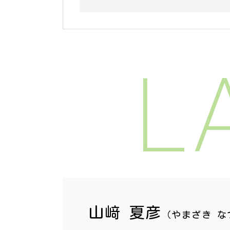
L
山﨑 夏彦
（やまざき な