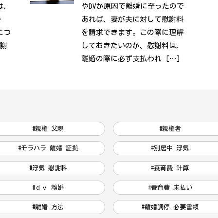
は、
やDVが原因で離婚に至ったので
・
あれば、妻が夫に対して慰謝料
につ
を請求できます。この際に理解
慰謝
しておきたいのが、慰謝料は，
離婚の際に必ず支払われ […]
#親権 父親
#親権者
#モラハラ 離婚 証拠
#別居中 浮気
#浮気 慰謝料
#養育費 計算
#ｄｖ 離婚
#養育費 未払い
#離婚 方法
#離婚調停 必要書類