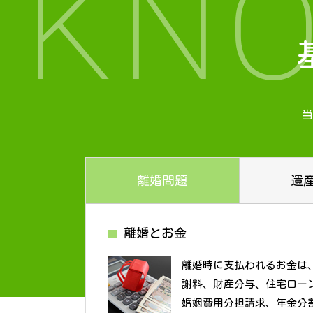
KN
当
離婚問題
遺
離婚とお金
離婚時に支払われるお金は
謝料、財産分与、住宅ロー
婚姻費用分担請求、年金分