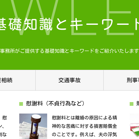
OWLE
基礎知識とキーワー
事務所がご提供する基礎知識と
キーワードをご紹介いたします
産相続
交通事故
刑事
慰謝料（不貞行為など）
、慰
慰謝料とは離婚の原因による精
ン、
神的な苦痛に対する損害賠償金
割な
のことです。例えば、夫の浮気