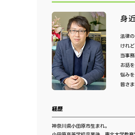
身
法律の
けれど
当事務
お話を
悩みを
皆さま
経歴
神奈川県小田原市生まれ。
小田原高等学校卒業後、東北大学教育