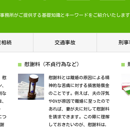
事務所がご提供する基礎知識と
キーワードをご紹介いたします
産相続
交通事故
刑事
慰謝料（不貞行為など）
、慰
慰謝料とは離婚の原因による精
ン、
神的な苦痛に対する損害賠償金
割な
のことです。例えば、夫の浮気
は、
やDVが原因で離婚に至ったので
・
あれば、妻が夫に対して慰謝料
につ
を請求できます。この際に理解
慰謝
しておきたいのが、慰謝料は，