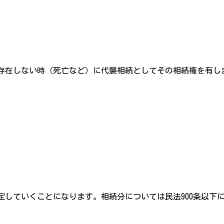
存在しない時（死亡など）に代襲相続としてその相続権を有し
定していくことになります。相続分については民法900条以下