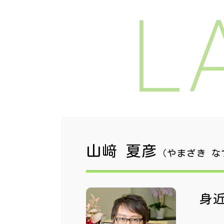
L
山﨑 夏彦
（やまざき な
身