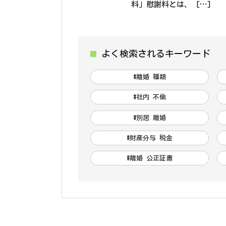
料」慰謝料とは、 […]
よく検索されるキーワード
#離婚 種類
#社内 不倫
#別居 離婚
#財産分与 税金
#離婚 公正証書