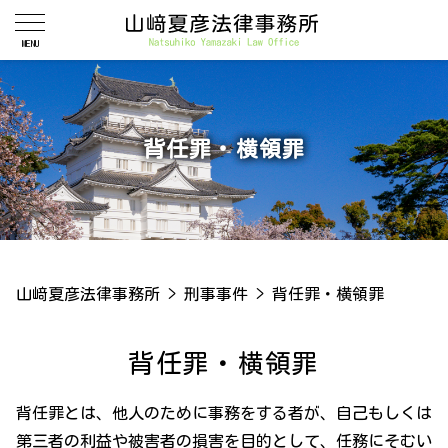
背任罪・横領罪
山﨑夏彦法律事務所
>
刑事事件
>
背任罪・横領罪
背任罪・横領罪
背任罪とは、他人のために事務をする者が、自己もしくは
第三者の利益や被害者の損害を目的として、任務にそむい