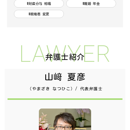
#財産分与 相場
#離婚 年金
#親権者 変更
LAWYER
弁護士紹介
山﨑 夏彦
（やまざき なつひこ）/ 代表弁護士