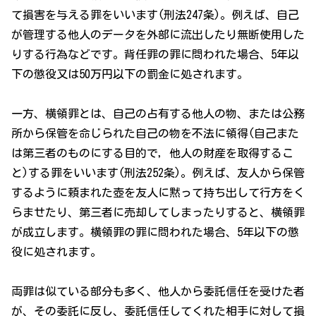
て損害を与える罪をいいます(刑法247条)。例えば、自己
が管理する他人のデータを外部に流出したり無断使用した
りする行為などです。背任罪の罪に問われた場合、5年以
下の懲役又は50万円以下の罰金に処されます。
一方、横領罪とは、自己の占有する他人の物、または公務
所から保管を命じられた自己の物を不法に領得(自己また
は第三者のものにする目的で，他人の財産を取得するこ
と)する罪をいいます(刑法252条)。例えば、友人から保管
するように頼まれた壺を友人に黙って持ち出して行方をく
らませたり、第三者に売却してしまったりすると、横領罪
が成立します。横領罪の罪に問われた場合、5年以下の懲
役に処されます。
両罪は似ている部分も多く、他人から委託信任を受けた者
が、その委託に反し、委託信任してくれた相手に対して損