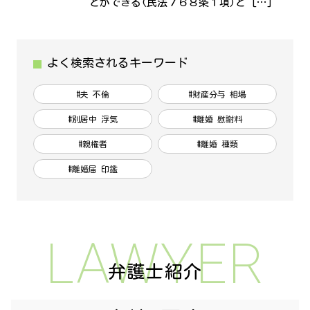
とができる(民法７６８条１項)と […]
よく検索されるキーワード
#夫 不倫
#財産分与 相場
#別居中 浮気
#離婚 慰謝料
#親権者
#離婚 種類
#離婚届 印鑑
LAWYER
弁護士紹介