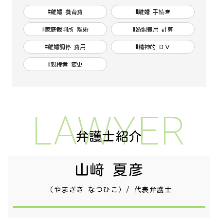
#離婚 養育費
#離婚 手続き
#家庭裁判所 離婚
#婚姻費用 計算
#離婚調停 費用
#精神的 ＤＶ
#親権者 変更
LAWYER
弁護士紹介
山﨑 夏彦
（やまざき なつひこ）/ 代表弁護士