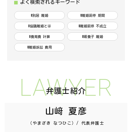
よく検索されるキーワード
#別居 離婚
#離婚調停 期間
#協議離婚とは
#離婚調停 不成立
#養育費 計算
#婿養子 離婚
#離婚訴訟 費用
LAWYER
弁護士紹介
山﨑 夏彦
（やまざき なつひこ）/ 代表弁護士