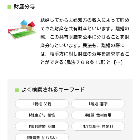
財産分与
結婚してから夫婦双方の収入によって貯め
てきた財産を共有財産といいます。離婚の
際、この共有財産を公平に分けることを財
産分与といいます。民法も，離婚の際に
は，相手方に対し財産の分与を請求するこ
とができる(民法７６８条１項)と […]
よく検索されるキーワード
#親権 父親
#離婚 苗字
#財産分与 相場
#離婚 裁判費用
#審判離婚 期間
#浮気相手 慰謝料
#養育費 払わない