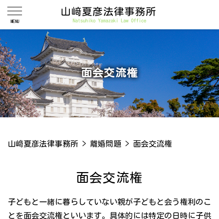
面会交流権
山﨑夏彦法律事務所
>
離婚問題
>
面会交流権
面会交流権
子どもと一緒に暮らしていない親が子どもと会う権利のこ
とを面会交流権といいます。具体的には特定の日時に子供