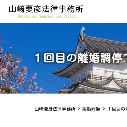
１回目の離婚調停
山﨑夏彦法律事務所
>
離婚問題
>
１回目の